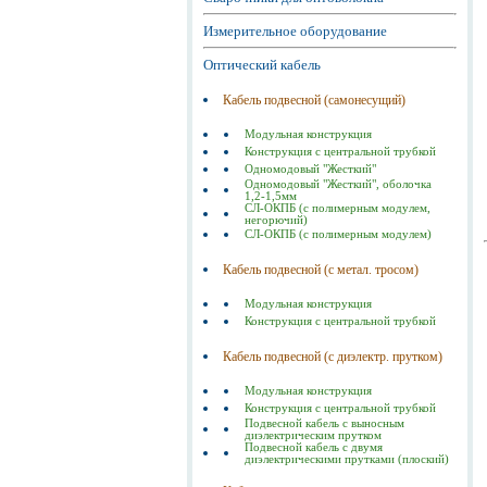
Измерительное оборудование
Оптический кабель
Кабель подвесной (самонесущий)
Модульная конструкция
Конструкция с центральной трубкой
Одномодовый "Жесткий"
Одномодовый "Жесткий", оболочка
1,2-1,5мм
СЛ-ОКПБ (с полимерным модулем,
негорючий)
СЛ-ОКПБ (с полимерным модулем)
Кабель подвесной (с метал. тросом)
Модульная конструкция
Конструкция с центральной трубкой
Кабель подвесной (с диэлектр. прутком)
Модульная конструкция
Конструкция с центральной трубкой
Подвесной кабель с выносным
диэлектрическим прутком
Подвесной кабель с двумя
диэлектрическими прутками (плоский)