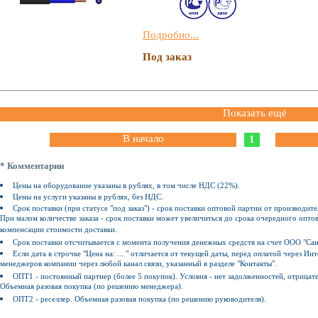
Подробно...
Под заказ
Показать ещё
В начало
1
* Комментарии
Цены на оборудование указаны в рублях, в том числе НДС (22%).
Цены на услуги указаны в рублях, без НДС.
Срок поставки (при статусе "под заказ") - срок поставки оптовой партии от производите
При малом количестве заказа - срок поставки может увеличиться до срока очередного оптов
компенсации стоимости доставки.
Срок поставки отсчитывается с момента получения денежных средств на счет ООО "Сан
Если дата в строчке "Цена на: ... " отличается от текущей даты, перед оплатой через 
менеджеров компании через любой канал связи, указанный в разделе "Контакты".
ОПТ1 - постоянный партнер (более 5 покупок). Условия - нет задолженностей, отрицат
Объемная разовая покупка (по решению менеджера).
ОПТ2 - реселлер. Объемная разовая покупка (по решению руководителя).