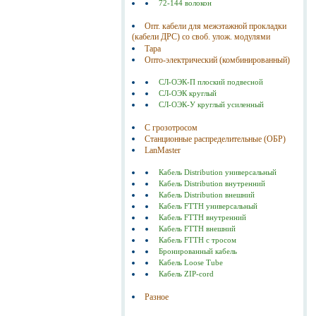
72-144 волокон
Опт. кабели для межэтажной прокладки
(кабели ДРС) со своб. улож. модулями
Тара
Опто-электрический (комбинированный)
СЛ-ОЭК-П плоский подвесной
СЛ-ОЭК круглый
СЛ-ОЭК-У круглый усиленный
С грозотросом
Станционные распределительные (ОБР)
LanMaster
Кабель Distribution универсальный
Кабель Distribution внутренний
Кабель Distribution внешний
Кабель FTTH универсальный
Кабель FTTH внутренний
Кабель FTTH внешний
Кабель FTTH с тросом
Бронированный кабель
Кабель Loose Tube
Кабель ZIP-cord
Разное