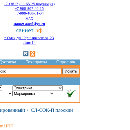
+7-(3812)-93-65-25 (круглосут)
+7-908-807-40-15
+7-999-460-51-64
MAX
sunnet-omsk@ya.ru
г. Омск, ул. Чернышевского, 23
офис 14
Доставка
Техсправка
Опросник
нированный)
СЛ-ОЭК-П плоский
/
нк НПП