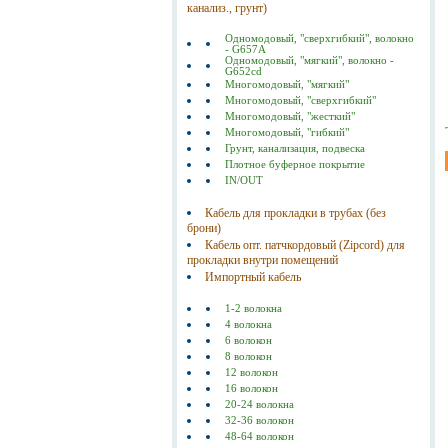
канализ., грунт)
Одномодовый, "сверхгибкий", волокно
- G657A
Одномодовый, "мягкий", волокно -
G652cd
Многомодовый, "мягкий"
Многомодовый, "сверхгибкий"
Многомодовый, "жесткий"
Многомодовый, "гибкий"
Грунт, канализация, подвеска
Плотное буферное покрытие
IN/OUT
Кабель для прокладки в трубах (без
брони)
Кабель опт. патчкордовый (Zipcord) для
прокладки внутри помещений
Импортный кабель
1-2 волокна
4 волокна
6 волокон
8 волокон
12 волокон
16 волокон
20-24 волокна
32-36 волокон
48-64 волокон