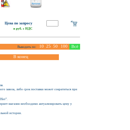
Цена по запросу
в руб. с НДС
10
25
50
100
Всё
Выводить по:
В конец
ля.
ого завоза, либо срок поставки может сократиться при
Нет".
Интернет-магазин необходимо актуализировать цену у
ельной истории.