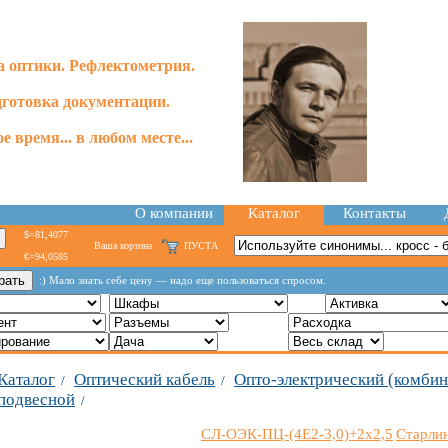
 оптики. Рефлектометрия.
готовка документации.
е время... в любом месте...
О компании
Каталог
Контакты
$=81,4077
Ваша корзина
ПУСТА
€=94,0585
:) Мало знать себе цену — надо еще пользоваться спросом.
Каталог
Оптический кабель
Опто-электрический (комби
/
/
подвесной
/
СЛ-ОЭК-ПЦ-(4Е2-3,0)+2х2,5
Старли