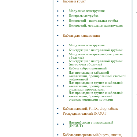
Кабель в грунт
Модульная конструкция
Центральная трубка
Негорючий - центральная трубка
Негорючий, модульная конструкция
Кабель для канализации
Модульная конструкция
Конструкция с центральной трубкой
Модульная конструкция (негорючая
оболочка)
Конструкция с центральной трубкой
(негорючая оболочка)
Кабель небронированный
Для прокладки в кабельной
канализации, бронированный стальной
гофролентой
Для прокладки в грунте и кабельной
канализации, бронированный
стальными проволоками
Для прокладки в грунте и кабельной
канализации, бронированный
стекловолоконными прутками
Кабель плоский, FTTX, drop-кабель
Распределительный IN/OUT
Дистрибьюшн универсальный
(IN/OUT)
Кабель универсальный (внутр., внешн,