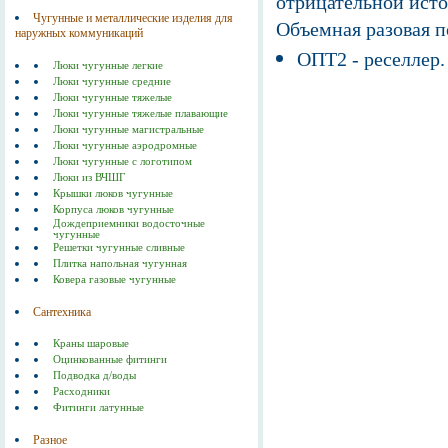
отрицательной исто
Чугунные и металлические изделия для
Объемная разовая 
наружных коммуникаций
ОПТ2 - реселлер.
Люки чугунные легкие
Люки чугунные средние
Люки чугунные тяжелые
Люки чугунные тяжелые плавающие
Люки чугунные магистральные
Люки чугунные аэродромные
Люки чугунные с логотипом
Люки из ВЧШГ
Крышки люков чугунные
Корпуса люков чугунные
Дождеприемники водосточные
чугунные
Решетки чугунные сливные
Плитка напольная чугунная
Ковера газовые чугунные
Сантехника
Краны шаровые
Оцинкованные фитинги
Подводка д/воды
Расходники
Фитинги латунные
Разное