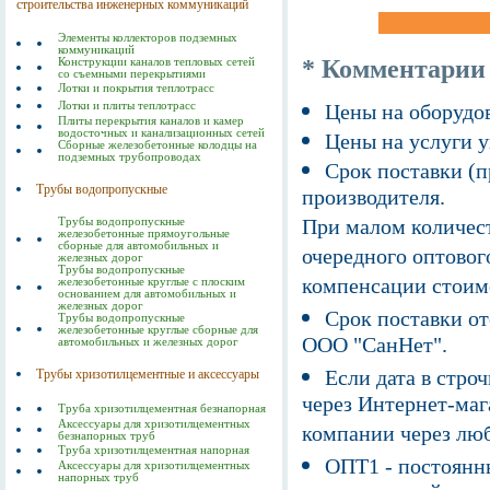
строительства инженерных коммуникаций
Элементы коллекторов подземных
коммуникаций
* Комментарии
Конструкции каналов тепловых сетей
со съемными перекрытиями
Лотки и покрытия теплотрасс
Лотки и плиты теплотрасс
Цены на оборудов
Плиты перекрытия каналов и камер
водосточных и канализационных сетей
Цены на услуги у
Сборные железобетонные колодцы на
подземных трубопроводах
Срок поставки (п
Трубы водопропускные
производителя.
При малом количест
Трубы водопропускные
железобетонные прямоугольные
сборные для автомобильных и
очередного оптовог
железных дорог
Трубы водопропускные
компенсации стоим
железобетонные круглые с плоским
основанием для автомобильных и
железных дорог
Срок поставки от
Трубы водопропускные
железобетонные круглые сборные для
ООО "СанНет".
автомобильных и железных дорог
Если дата в строч
Трубы хризотилцементные и аксессуары
через Интернет-маг
Труба хризотилцементная безнапорная
Аксессуары для хризотилцементных
компании через люб
безнапорных труб
Труба хризотилцементная напорная
ОПТ1 - постоянны
Аксессуары для хризотилцементных
напорных труб