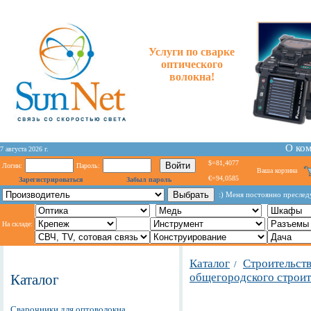
Услуги по сварке
оптического
волокна!
О ко
7 августа 2026 г.
$=81,4077
Логин:
Пароль:
Ваша корзина
€=94,0585
Зарегистрироваться
Забыл пароль
:) Меня постоянно пресле
На складе:
Каталог
Строительст
/
общегородского строит
Каталог
Сварочники для оптоволокна