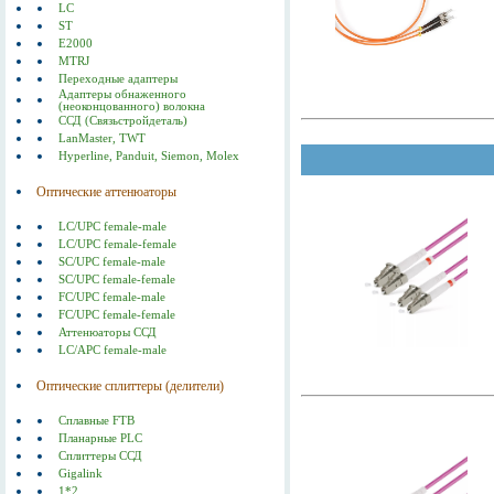
LC
ST
E2000
MTRJ
Переходные адаптеры
Адаптеры обнаженного
(неоконцованного) волокна
ССД (Связьстройдеталь)
LanMaster, TWT
Hyperline, Panduit, Siemon, Molex
Оптические аттенюаторы
LC/UPC female-male
LC/UPC female-female
SC/UPC female-male
SC/UPC female-female
FC/UPC female-male
FC/UPC female-female
Аттенюаторы ССД
LC/APC female-male
Оптические сплиттеры (делители)
Сплавные FTB
Планарные PLC
Сплиттеры ССД
Gigalink
1*2