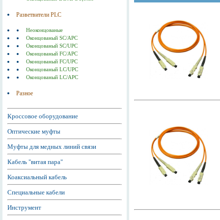
Разветвители PLC
Неоконцованые
Оконцованый SC/APC
Оконцованый SC/UPC
Оконцованый FC/APC
Оконцованый FC/UPC
Оконцованый LC/UPC
Оконцованый LC/APC
Разное
Кроссовое оборудование
Оптические муфты
Муфты для медных линий связи
Кабель "витая пара"
Коаксиальный кабель
Специальные кабели
Инструмент