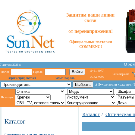
Защитим ваши линии
связи
от перенапряжения!
Официальные поставки
COMMENG!
О ко
7 августа 2026 г.
$=81,4077
Логин:
Пароль:
Ваша корзина
€=94,0585
Зарегистрироваться
Забыл пароль
:) Лучше водки хуже нет. 
На складе:
Каталог
Оптическая 
/
Каталог
Сварочники для оптоволокна