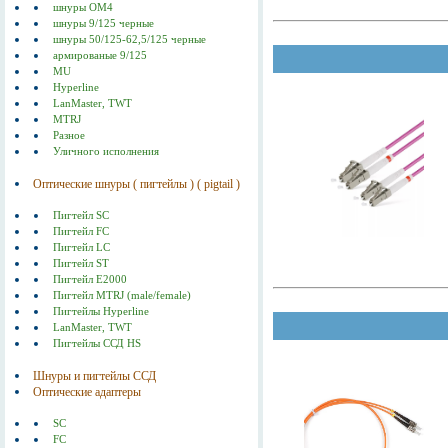
шнуры ОМ4
шнуры 9/125 черные
шнуры 50/125-62,5/125 черные
армированые 9/125
MU
Hyperline
LanMaster, TWT
MTRJ
Разное
Уличного исполнения
Оптические шнуры ( пигтейлы ) ( pigtail )
Пигтейл SC
Пигтейл FC
Пигтейл LC
Пигтейл ST
Пигтейл E2000
Пигтейл MTRJ (male/female)
Пигтейлы Hyperline
LanMaster, TWT
Пигтейлы ССД HS
Шнуры и пигтейлы ССД
Оптические адаптеры
SC
FC