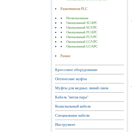
Разветвители PLC
Неоконцованые
Оконцованый SC/APC
Оконцованый SC/UPC
Оконцованый FC/APC
Оконцованый FC/UPC
Оконцованый LC/UPC
Оконцованый LC/APC
Разное
Кроссовое оборудование
Оптические муфты
Муфты для медных линий связи
Кабель "витая пара"
Коаксиальный кабель
Специальные кабели
Инструмент