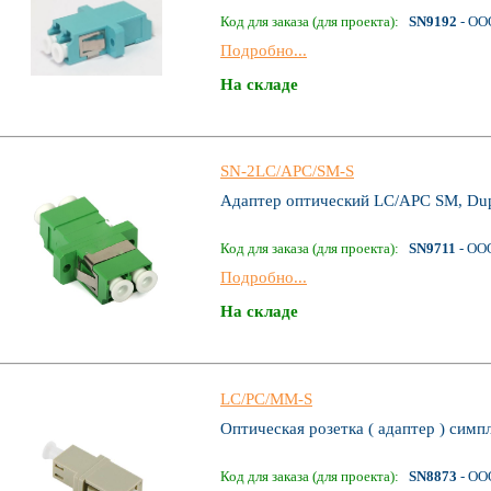
Код для заказа (для проекта):
SN9192
- ОО
Подробно...
На складе
SN-2LC/APC/SM-S
Адаптер оптический LC/APC SM, Dupl
Код для заказа (для проекта):
SN9711
- ОО
Подробно...
На складе
LC/PC/MM-S
Оптическая розетка ( адаптер ) сим
Код для заказа (для проекта):
SN8873
- ОО