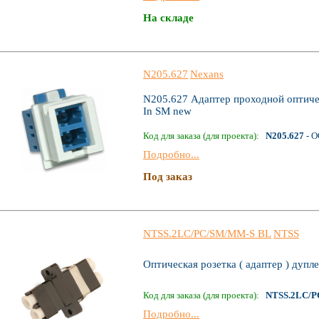
На складе
N205.627
Nexans
N205.627 Адаптер проходной оптич
In SM new
Код для заказа (для проекта):
N205.627
- О
Подробно...
Под заказ
NTSS.2LC/PC/SM/MM-S BL
NTSS
Оптическая розетка ( адаптер ) дупл
Код для заказа (для проекта):
NTSS.2LC/P
Подробно...