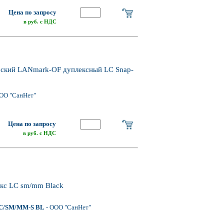
Цена по запросу
в руб. с НДС
еский LANmark-OF дуплексный LC Snap-
ОО "СанНет"
Цена по запросу
в руб. с НДС
екс LC sm/mm Black
C/SM/MM-S BL
- ООО "СанНет"