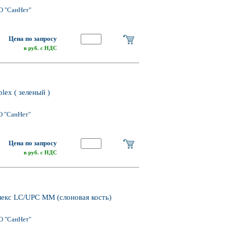
О "СанНет"
Цена по запросу
в руб. с НДС
ex ( зеленый )
О "СанНет"
Цена по запросу
в руб. с НДС
плекс LC/UPC MM (слоновая кость)
О "СанНет"