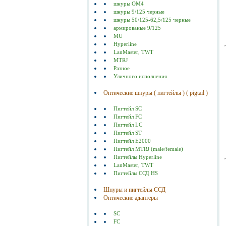
шнуры ОМ4
шнуры 9/125 черные
шнуры 50/125-62,5/125 черные
армированые 9/125
MU
Hyperline
LanMaster, TWT
MTRJ
Разное
Уличного исполнения
Оптические шнуры ( пигтейлы ) ( pigtail )
Пигтейл SC
Пигтейл FC
Пигтейл LC
Пигтейл ST
Пигтейл E2000
Пигтейл MTRJ (male/female)
Пигтейлы Hyperline
LanMaster, TWT
Пигтейлы ССД HS
Шнуры и пигтейлы ССД
Оптические адаптеры
SC
FC