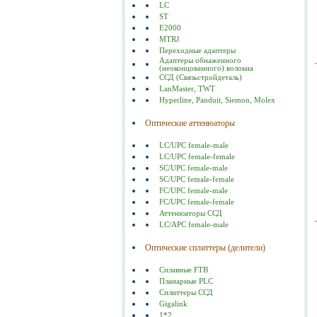
LC
ST
E2000
MTRJ
Переходные адаптеры
Адаптеры обнаженного
(неоконцованного) волокна
ССД (Связьстройдеталь)
LanMaster, TWT
Hyperline, Panduit, Siemon, Molex
Оптические аттенюаторы
LC/UPC female-male
LC/UPC female-female
SC/UPC female-male
SC/UPC female-female
FC/UPC female-male
FC/UPC female-female
Аттенюаторы ССД
LC/APC female-male
Оптические сплиттеры (делители)
Сплавные FTB
Планарные PLC
Сплиттеры ССД
Gigalink
1*2