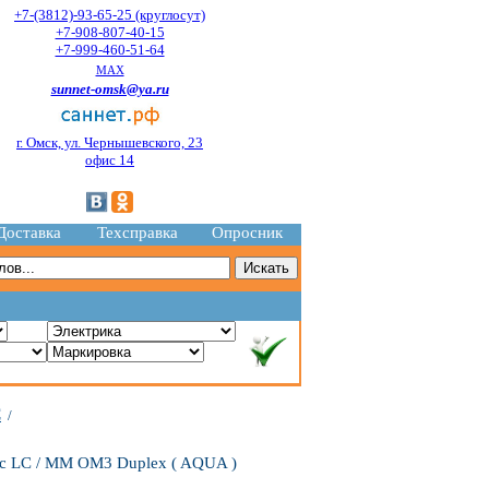
+7-(3812)-93-65-25 (круглосут)
+7-908-807-40-15
+7-999-460-51-64
MAX
sunnet-omsk@ya.ru
г. Омск, ул. Чернышевского, 23
офис 14
Доставка
Техсправка
Опросник
C
/
кс LC / MM OM3 Duplex ( AQUA )