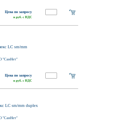
Цена по запросу
в руб. с НДС
плекс LC sm/mm
О "СанНет"
Цена по запросу
в руб. с НДС
екс LC sm/mm duplex
О "СанНет"