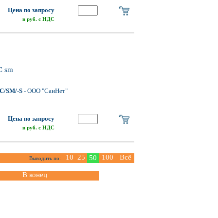
Цена по запросу
в руб. с НДС
С sm
C/SM/-S
- ООО "СанНет"
Цена по запросу
в руб. с НДС
10
25
100
Всё
50
Выводить по:
В конец