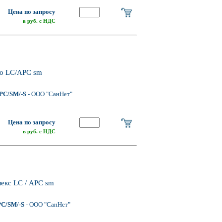
Цена по запросу
в руб. с НДС
дро LC/APC sm
PC/SM/-S
- ООО "СанНет"
Цена по запросу
в руб. с НДС
лекс LC / АРС sm
C/SM/-S
- ООО "СанНет"