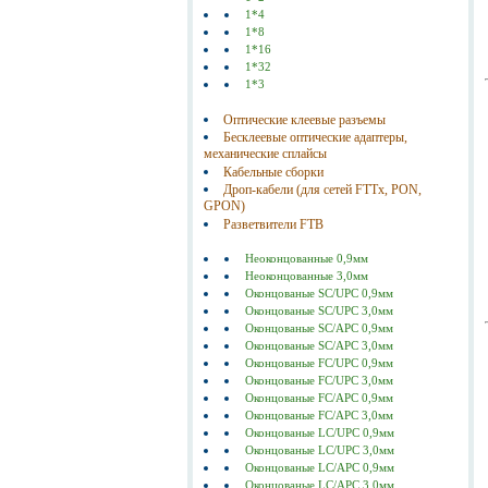
1*4
1*8
1*16
1*32
1*3
Оптические клеевые разъемы
Бесклеевые оптические адаптеры,
механические сплайсы
Кабельные сборки
Дроп-кабели (для сетей FTTx, PON,
GPON)
Разветвители FTB
Неоконцованные 0,9мм
Неоконцованные 3,0мм
Оконцованые SC/UPC 0,9мм
Оконцованые SC/UPC 3,0мм
Оконцованые SC/АPC 0,9мм
Оконцованые SC/АPC 3,0мм
Оконцованые FC/UPC 0,9мм
Оконцованые FC/UPC 3,0мм
Оконцованые FC/АPC 0,9мм
Оконцованые FC/АPC 3,0мм
Оконцованые LC/UPC 0,9мм
Оконцованые LC/UPC 3,0мм
Оконцованые LC/АPC 0,9мм
Оконцованые LC/АPC 3,0мм