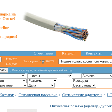
парка на
в Омске!
rline
 - рядом!
О компании
Каталог
Контакты
$=81,4077
Ваша корзина
ПУСТА
€=94,0585
:) Входя в доверие, не забывай про запасной выход.
Каталог
Оптическая пассивка
Оптические адаптеры
L
/
/
/
Оптическая розетка (адаптер) дупле