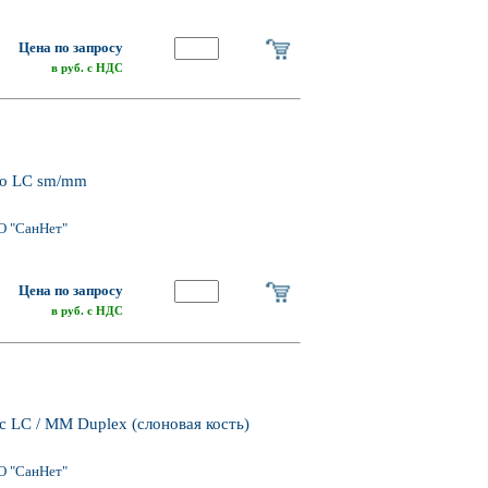
Цена по запросу
в руб. с НДС
дро LC sm/mm
О "СанНет"
Цена по запросу
в руб. с НДС
с LC / MM Duplex (слоновая кость)
О "СанНет"