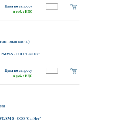
Цена по запросу
в руб. с НДС
слоновая кость)
C/MM-S
- ООО "СанНет"
Цена по запросу
в руб. с НДС
 sm
PC/SM-S
- ООО "СанНет"