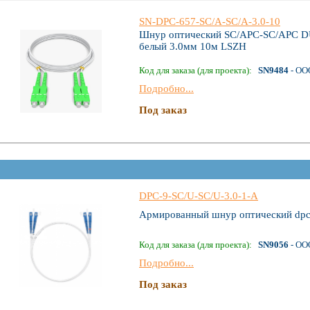
SN-DPC-657-SС/A-SC/A-3.0-10
Шнур оптический SC/APC-SC/APC D
белый 3.0мм 10м LSZH
Код для заказа (для проекта):
SN9484
- ОО
Подробно...
Под заказ
DPC-9-SC/U-SC/U-3.0-1-A
Армированный шнур оптический dpc
Код для заказа (для проекта):
SN9056
- ОО
Подробно...
Под заказ