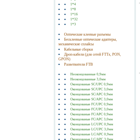
1*4
1*8
1*16
1*32
1*3
Оптические клеевые разъемы
Бесклеевые оптические адаптеры,
механические сплайсы
Кабельные сборки
Дроп-кабели (для сетей FTTx, PON,
GPON)
Разветвители FTB
Неоконцованные 0,9мм
Неоконцованные 3,0мм
Оконцованые SC/UPC 0,9мм
Оконцованые SC/UPC 3,0мм
Оконцованые SC/АPC 0,9мм
Оконцованые SC/АPC 3,0мм
Оконцованые FC/UPC 0,9мм
Оконцованые FC/UPC 3,0мм
Оконцованые FC/АPC 0,9мм
Оконцованые FC/АPC 3,0мм
Оконцованые LC/UPC 0,9мм
Оконцованые LC/UPC 3,0мм
Оконцованые LC/АPC 0,9мм
Оконцованые LC/АPC 3,0мм