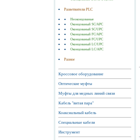
Разветвители PLC
Неоконцованые
Оконцованый SC/APC
Оконцованый SC/UPC
Оконцованый FC/APC
Оконцованый FC/UPC
Оконцованый LC/UPC
Оконцованый LC/APC
Разное
Кроссовое оборудование
Оптические муфты
Муфты для медных линий связи
Кабель "витая пара"
Коаксиальный кабель
Специальные кабели
Инструмент