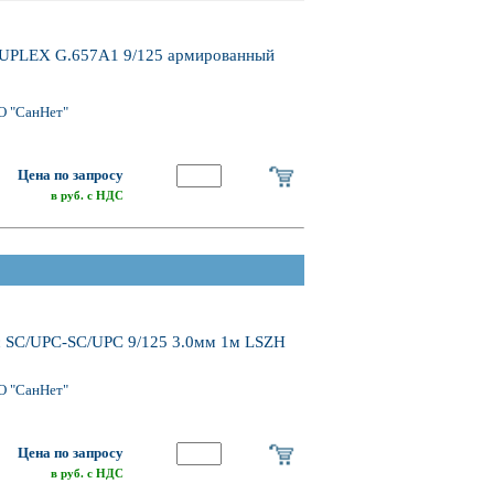
UPLEX G.657A1 9/125 армированный
О "СанНет"
Цена по запросу
в руб. с НДС
 SC/UPC-SC/UPC 9/125 3.0мм 1м LSZH
О "СанНет"
Цена по запросу
в руб. с НДС