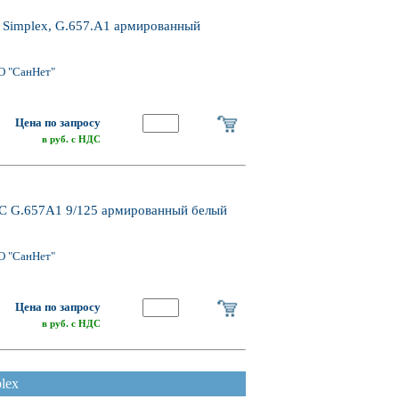
 Simplex, G.657.A1 армированный
О "СанНет"
Цена по запросу
в руб. с НДС
C G.657A1 9/125 армированный белый
О "СанНет"
Цена по запросу
в руб. с НДС
lex