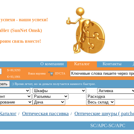
успехи - наши успехи!
Нет (SunNet Omsk)
роим связь вместе!
О компании
Каталог
Контакты
$=80,9293
Ваша корзина
ПУСТА
€=93,1901
:) Время лечит, но за деньги получается намного быстрее.
Каталог
Оптическая пассивка
Оптические шнуры ( patch
/
/
SC/APC-SC/APC