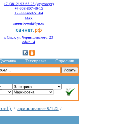
+7-(3812)-93-65-25 (круглосут)
+7-908-807-40-15
+7-999-460-51-64
MAX
sunnet-omsk@ya.ru
г. Омск, ул. Чернышевского, 23
офис 14
Доставка
Техсправка
Опросник
cord )
армированые 9/125
/
/