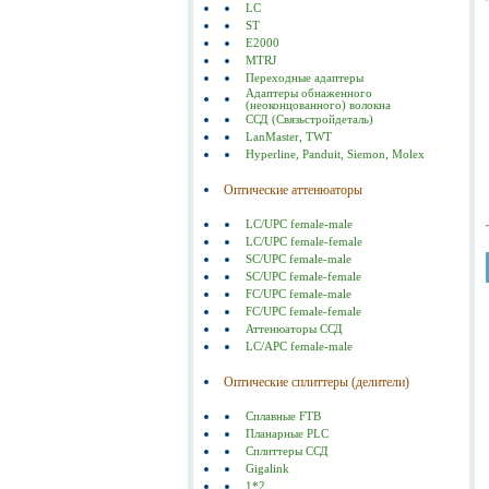
LC
ST
E2000
MTRJ
Переходные адаптеры
Адаптеры обнаженного
(неоконцованного) волокна
ССД (Связьстройдеталь)
LanMaster, TWT
Hyperline, Panduit, Siemon, Molex
Оптические аттенюаторы
LC/UPC female-male
LC/UPC female-female
SC/UPC female-male
SC/UPC female-female
FC/UPC female-male
FC/UPC female-female
Аттенюаторы ССД
LC/APC female-male
Оптические сплиттеры (делители)
Сплавные FTB
Планарные PLC
Сплиттеры ССД
Gigalink
1*2