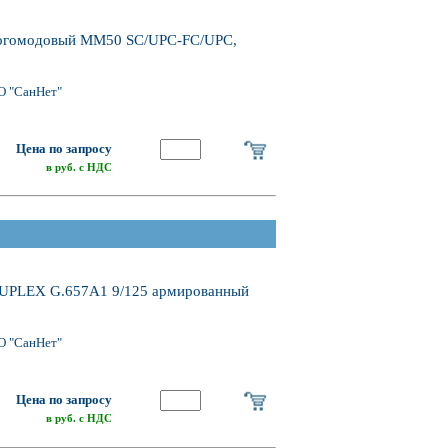
огомодовый MM50 SC/UPC-FC/UPC,
О "СанНет"
Цена по запросу
в руб. с НДС
UPLEX G.657A1 9/125 армированный
О "СанНет"
Цена по запросу
в руб. с НДС