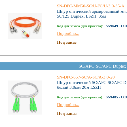
SN-DPC-MM50-SС/U-FC/U-3.0-35-A
Шнур оптический армированный мн
50/125 Duplex, LSZH, 35м
Код для заказа (для проекта):
SN9649
- ОО
Подробно...
Под заказ
SC/APC-SC/APC Duplex
SN-DPC-657-SС/A-SC/A-3.0-20
Шнур оптический SC/APC-SC/APC D
белый 3.0мм 20м LSZH
Код для заказа (для проекта):
SN9485
- ОО
Подробно...
Под заказ