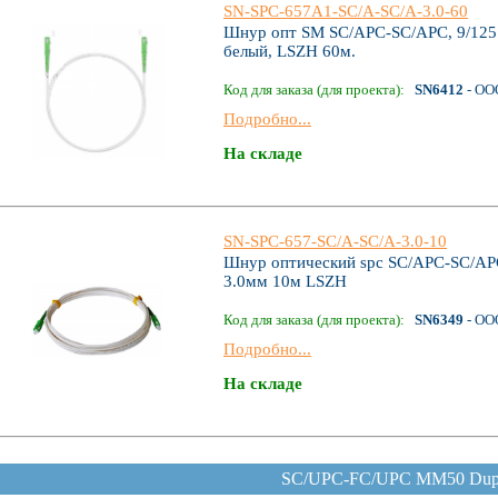
SN-SPC-657А1-SС/A-SC/A-3.0-60
Шнур опт SM SC/APC-SC/APC, 9/125
белый, LSZH 60м.
Код для заказа (для проекта):
SN6412
- ОО
Подробно...
На складе
SN-SPC-657-SС/A-SC/A-3.0-10
Шнур оптический spc SC/APC-SC/AP
3.0мм 10м LSZH
Код для заказа (для проекта):
SN6349
- ОО
Подробно...
На складе
SC/UPC-FC/UPC MM50 Dup