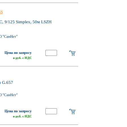
SS
, 9/125 Simplex, 50м LSZH
О "СанНет"
Цена по запросу
в руб. с НДС
м G.657
О "СанНет"
Цена по запросу
в руб. с НДС