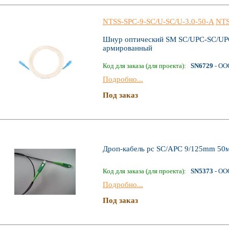
NTSS-SPC-9-SC/U-SC/U-3.0-50-A
NT
Шнур оптический SM SC/UPC-SC/UPC
армированный
Код для заказа (для проекта):
SN6729
- ОО
Подробно...
Под заказ
Дроп-кабель pc SC/APC 9/125mm 50
Код для заказа (для проекта):
SN5373
- ОО
Подробно...
Под заказ