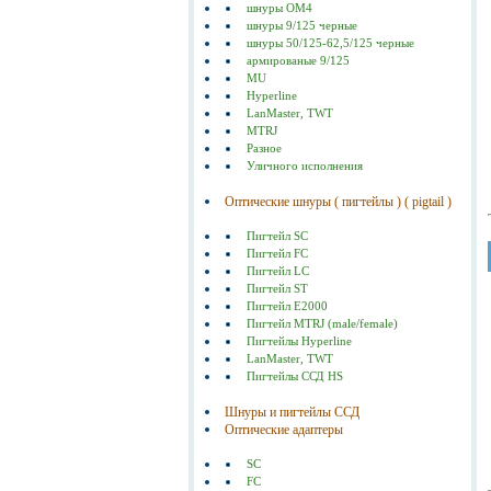
шнуры ОМ4
шнуры 9/125 черные
шнуры 50/125-62,5/125 черные
армированые 9/125
MU
Hyperline
LanMaster, TWT
MTRJ
Разное
Уличного исполнения
Оптические шнуры ( пигтейлы ) ( pigtail )
Пигтейл SC
Пигтейл FC
Пигтейл LC
Пигтейл ST
Пигтейл E2000
Пигтейл MTRJ (male/female)
Пигтейлы Hyperline
LanMaster, TWT
Пигтейлы ССД HS
Шнуры и пигтейлы ССД
Оптические адаптеры
SC
FC