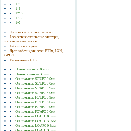
1*4
1*8
1*16
1*32
1*3
Оптические клеевые разъемы
Бесклеевые оптические адаптеры,
механические сплайсы
Кабельные сборки
Дроп-кабели (для сетей FTTx, PON,
GPON)
Разветвители FTB
Неоконцованные 0,9мм
Неоконцованные 3,0мм
Оконцованые SC/UPC 0,9мм
Оконцованые SC/UPC 3,0мм
Оконцованые SC/АPC 0,9мм
Оконцованые SC/АPC 3,0мм
Оконцованые FC/UPC 0,9мм
Оконцованые FC/UPC 3,0мм
Оконцованые FC/АPC 0,9мм
Оконцованые FC/АPC 3,0мм
Оконцованые LC/UPC 0,9мм
Оконцованые LC/UPC 3,0мм
Оконцованые LC/АPC 0,9мм
Оконцованые LC/АPC 3,0мм