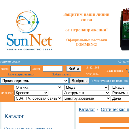
Защитим ваши линии
связи
от перенапряжения!
Официальные поставки
COMMENG!
О ко
9 августа 2026 г.
$=82,1665
Логин:
Пароль:
Ваша корзина
€=94,8366
Зарегистрироваться
Забыл пароль
:) Мне чужого не надо, но
На складе:
Каталог
Оптическая 
/
Каталог
Сварочники для оптоволокна