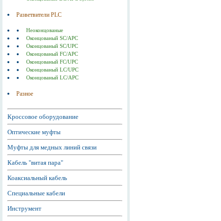
Разветвители PLC
Неоконцованые
Оконцованый SC/APC
Оконцованый SC/UPC
Оконцованый FC/APC
Оконцованый FC/UPC
Оконцованый LC/UPC
Оконцованый LC/APC
Разное
Кроссовое оборудование
Оптические муфты
Муфты для медных линий связи
Кабель "витая пара"
Коаксиальный кабель
Специальные кабели
Инструмент