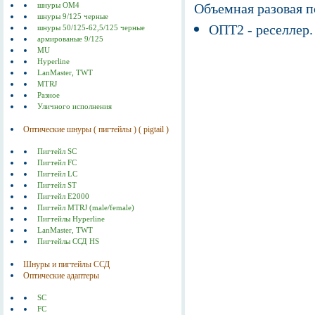
Объемная разовая 
шнуры ОМ4
шнуры 9/125 черные
ОПТ2 - реселлер.
шнуры 50/125-62,5/125 черные
армированые 9/125
MU
Hyperline
LanMaster, TWT
MTRJ
Разное
Уличного исполнения
Оптические шнуры ( пигтейлы ) ( pigtail )
Пигтейл SC
Пигтейл FC
Пигтейл LC
Пигтейл ST
Пигтейл E2000
Пигтейл MTRJ (male/female)
Пигтейлы Hyperline
LanMaster, TWT
Пигтейлы ССД HS
Шнуры и пигтейлы ССД
Оптические адаптеры
SC
FC