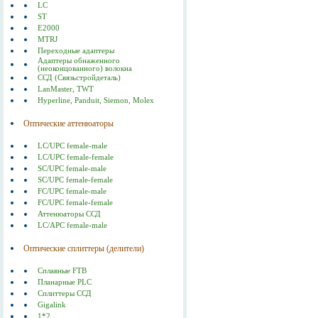
LC
ST
E2000
MTRJ
Переходные адаптеры
Адаптеры обнаженного
(неоконцованного) волокна
ССД (Связьстройдеталь)
LanMaster, TWT
Hyperline, Panduit, Siemon, Molex
Оптические аттенюаторы
LC/UPC female-male
LC/UPC female-female
SC/UPC female-male
SC/UPC female-female
FC/UPC female-male
FC/UPC female-female
Аттенюаторы ССД
LC/APC female-male
Оптические сплиттеры (делители)
Сплавные FTB
Планарные PLC
Сплиттеры ССД
Gigalink
1*2