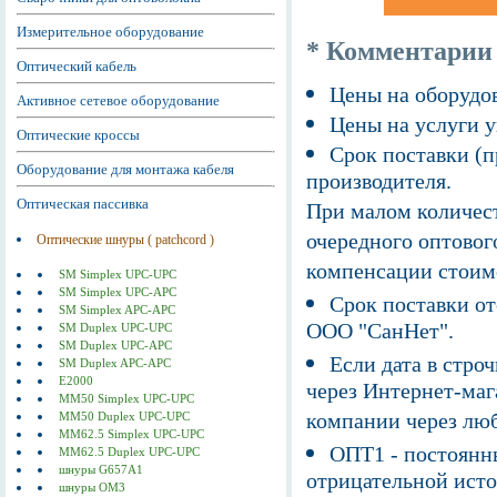
Измерительное оборудование
* Комментарии
Оптический кабель
Цены на оборудов
Активное сетевое оборудование
Цены на услуги у
Оптические кроссы
Срок поставки (п
Оборудование для монтажа кабеля
производителя.
Оптическая пассивка
При малом количест
очередного оптовог
Оптические шнуры ( patchcord )
компенсации стоим
SM Simplex UPC-UPC
SM Simplex UPC-APC
Срок поставки от
SM Simplex APC-APC
ООО "СанНет".
SM Duplex UPC-UPC
SM Duplex UPC-APC
Если дата в строч
SM Duplex APC-APC
E2000
через Интернет-маг
MM50 Simplex UPC-UPC
компании через люб
MM50 Duplex UPC-UPC
MM62.5 Simplex UPC-UPC
ОПТ1 - постоянны
MM62.5 Duplex UPC-UPC
шнуры G657A1
отрицательной исто
шнуры ОМ3