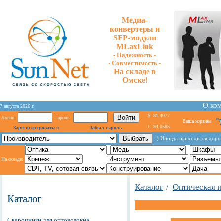
Медиа-
конвертеры и
SFP-модули
MLaxLink
- Надежность -
- Cовместимость -
На складе в
Омске!
О ко
7 августа 2026 г.
$=81,4077
Логин:
Пароль:
Ваша корзина
€=94,0585
Зарегистрироваться
Забыл пароль
:) Иногда приходится дорог
На складе:
Каталог
Оптическая 
/
Каталог
Сварочники для оптоволокна