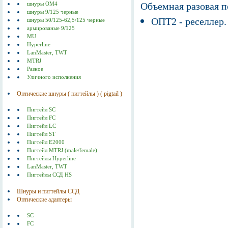
Объемная разовая 
шнуры ОМ4
шнуры 9/125 черные
ОПТ2 - реселлер.
шнуры 50/125-62,5/125 черные
армированые 9/125
MU
Hyperline
LanMaster, TWT
MTRJ
Разное
Уличного исполнения
Оптические шнуры ( пигтейлы ) ( pigtail )
Пигтейл SC
Пигтейл FC
Пигтейл LC
Пигтейл ST
Пигтейл E2000
Пигтейл MTRJ (male/female)
Пигтейлы Hyperline
LanMaster, TWT
Пигтейлы ССД HS
Шнуры и пигтейлы ССД
Оптические адаптеры
SC
FC