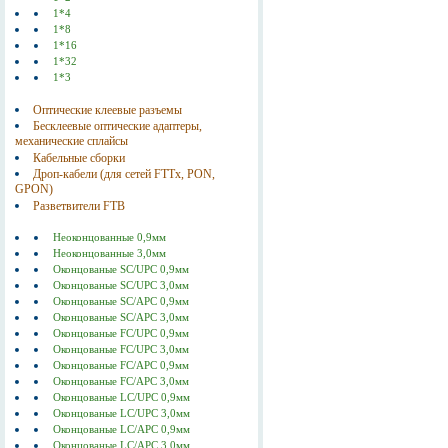
1*4
1*8
1*16
1*32
1*3
Оптические клеевые разъемы
Бесклеевые оптические адаптеры,
механические сплайсы
Кабельные сборки
Дроп-кабели (для сетей FTTx, PON,
GPON)
Разветвители FTB
Неоконцованные 0,9мм
Неоконцованные 3,0мм
Оконцованые SC/UPC 0,9мм
Оконцованые SC/UPC 3,0мм
Оконцованые SC/АPC 0,9мм
Оконцованые SC/АPC 3,0мм
Оконцованые FC/UPC 0,9мм
Оконцованые FC/UPC 3,0мм
Оконцованые FC/АPC 0,9мм
Оконцованые FC/АPC 3,0мм
Оконцованые LC/UPC 0,9мм
Оконцованые LC/UPC 3,0мм
Оконцованые LC/АPC 0,9мм
Оконцованые LC/АPC 3,0мм