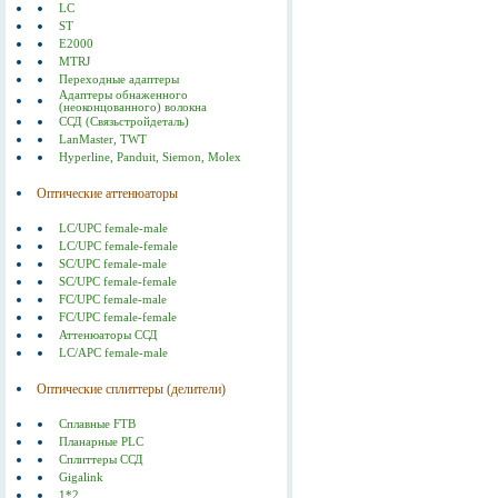
LC
ST
E2000
MTRJ
Переходные адаптеры
Адаптеры обнаженного
(неоконцованного) волокна
ССД (Связьстройдеталь)
LanMaster, TWT
Hyperline, Panduit, Siemon, Molex
Оптические аттенюаторы
LC/UPC female-male
LC/UPC female-female
SC/UPC female-male
SC/UPC female-female
FC/UPC female-male
FC/UPC female-female
Аттенюаторы ССД
LC/APC female-male
Оптические сплиттеры (делители)
Сплавные FTB
Планарные PLC
Сплиттеры ССД
Gigalink
1*2