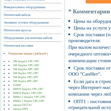
Измерительное оборудование
* Комментарии
Оптический кабель
Цены на оборудов
Активное сетевое оборудование
Цены на услуги у
Оптические кроссы
Срок поставки (п
Оборудование для монтажа кабеля
производителя.
Оптическая пассивка
При малом количест
очередного оптовог
Оптические шнуры ( patchcord )
компенсации стоим
SM Simplex UPC-UPC
SM Simplex UPC-APC
Срок поставки от
SM Simplex APC-APC
ООО "СанНет".
SM Duplex UPC-UPC
SM Duplex UPC-APC
Если дата в строч
SM Duplex APC-APC
E2000
через Интернет-маг
MM50 Simplex UPC-UPC
компании через люб
MM50 Duplex UPC-UPC
MM62.5 Simplex UPC-UPC
ОПТ1 - постоянны
MM62.5 Duplex UPC-UPC
шнуры G657A1
отрицательной исто
шнуры ОМ3