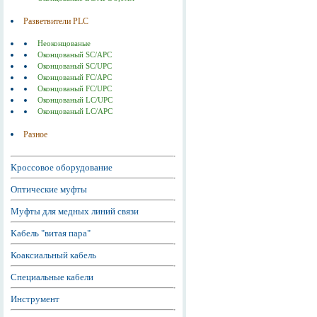
Разветвители PLC
Неоконцованые
Оконцованый SC/APC
Оконцованый SC/UPC
Оконцованый FC/APC
Оконцованый FC/UPC
Оконцованый LC/UPC
Оконцованый LC/APC
Разное
Кроссовое оборудование
Оптические муфты
Муфты для медных линий связи
Кабель "витая пара"
Коаксиальный кабель
Специальные кабели
Инструмент