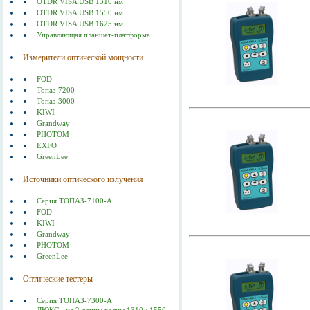
OTDR VISA USB 1310 нм
OTDR VISA USB 1550 нм
OTDR VISA USB 1625 нм
Управляющая планшет-платформа
Измерители оптической мощности
FOD
Топаз-7200
Топаз-3000
KIWI
Grandway
PHOTOM
EXFO
GreenLee
Источники оптического излучения
Серия ТОПАЗ-7100-А
FOD
KIWI
Grandway
PHOTOM
GreenLee
Оптические тестеры
Серия ТОПАЗ-7300-А