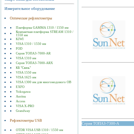
Измерительное оборудование
Оптические рефлектометры
Платформа GAMMA 1310 / 1550 нм
Компактная платформа STREAM 1310 /
1550 нм
KIWI
VISA 1310 / 1550 нм
FOD
Серия ТОПАЗ-7000-AR
VISA 1310 нм
Серия ТОПАЗ-7000-ARX
КБ "Связь"
VISA 1550 нм
VISA 1625 нм
VISA 1300 нм для многомодового ОВ
EXFO
Yokogawa
Anritsu
Access
VISA X-PRO
Grandway
Рефлектометры USB
Серия ТОПАЗ-7300-А
OTDR VISA USB 1310 / 1550 нм