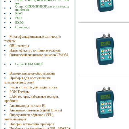
ЛЮКС - на 2 длины волны 1310 / 1550
нм
Опции СВЯЗЬПРИБОР для оптических
приборов
KIWI
FOD
EXFO
Grandway
Многофункциональные оптические
тестеры
ORL-тестеры
Идентификатор активного волокна
Оптический анализатор каналов CWDM
Серия ТОПАЗ-8000
Вспомогательное оборудование
Приборы для обслуживания
компьютерных сетей
Рефлектометры для меди, мосты
PON Тестеры
LAN-тестеры, кабельные тестеры,
пробники
Анализаторы потоков E1
Анализатор потоков Gigabit Ethernet
Определители обрывов (VFL),
визуализаторы
Поверки оптических приборов
Приборы для телефонии, ADSL, ADSL2+