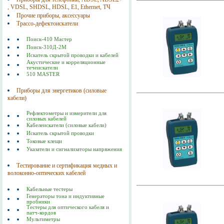
, VDSL, SHDSL, HDSL, Е1, Ethernet, ТЧ
Прочие приборы, аксессуары
Трассо-дефектоискатели
Поиск-410 Мастер
Поиск-310Д-2M
Искатель скрытой проводки и кабелей
Акустические и корреляционные
течеискатели
510 MASTER
Приборы для энергетиков (силовые
кабели)
Рефлектометры и измерители для
силовых кабелей
Кабелеискатели (силовые кабели)
Искатель скрытой проводки
Токовые клещи
Указатели и сигнализаторы напряжения
Тестирование и сертификация медных и
волоконно-оптических кабелей
Кабельные тестеры
Генераторы тона и индуктивные
пробники
Тестеры для оптического кабеля и
патч-кордов
Мультиметры