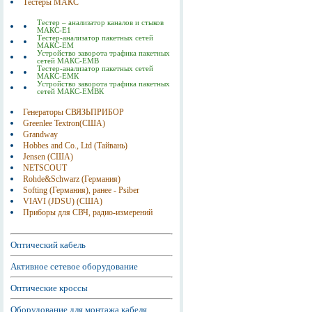
Тестеры МАКС
Тестер – анализатор каналов и стыков
МАКС-Е1
Тестер-анализатор пакетных сетей
МАКС-ЕМ
Устройство заворота трафика пакетных
сетей МАКС-ЕМВ
Тестер-анализатор пакетных сетей
МАКС-ЕМК
Устройство заворота трафика пакетных
сетей МАКС-ЕМВК
Генераторы СВЯЗЬПРИБОР
Greenlee Textron(США)
Grandway
Hobbes and Co., Ltd (Тайвань)
Jensen (США)
NETSCOUT
Rohde&Schwarz (Германия)
Softing (Германия), ранее - Psiber
VIAVI (JDSU) (США)
Приборы для СВЧ, радио-измерений
Оптический кабель
Активное сетевое оборудование
Оптические кроссы
Оборудование для монтажа кабеля