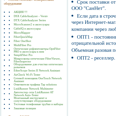
Срок поставки от
оборудование
ООО "СанНет".
АКЦИЯ !!!
Если дата в строч
DSX CableAnalyzer - Versiv
DTX CableAnalyzer Series
через Интернет-маг
MicroScanner2 и аксессуары
компании через люб
CableIQ и аксессуары
MicroMapper
ОПТ1 - постоянны
FiberQuickMap
Fiber OneShot
отрицательной исто
MultiFiber Pro
Объемная разовая 
Оптические рефлектометры OptiFiber
PRO и аксессуары к ним
SimpliFiber Pro
ОПТ2 - реселлер.
Микроскопы оптические FiberViewer,
FiberInspector
Оборудование для очистки оптических
разъемов
EtherScope Series II Network Assistant
AirCheck Wi-Fi Tester
Сетевой помощник OneTouch Network
Assistant
Ответвители трафика Tap solutions
LinkRunner Network Multimeter
Автотестер сети LinkRunner AT
Network Auto-Tester
Монтажный инструмент и
сопутствующее оборудование
Тестовые телефонные трубки и наборы
Заказные позиции