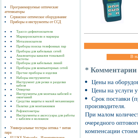
Программируемые оптические
аттенюаторы
Сервисное оптическое оборудование
Приборы и инструменты от ССД
Трассо-дефектоискатели
Маркероискатели и маркеры
Металлоискатели
Приборы поиска телефонных пар
Приборы для кабельных сетей
Анализаторы каналов тональной
В н
частоты
Приборы для кабельных линий
* Комментарии
Приборы для компьютерных сетей
Прочие приборы и изделия
Наборы инструментов
Цены на оборудов
Инструмент для резки и разделки
кабеля
Цены на услуги у
Отвертки
Инструменты для монтажа кабелей и
Срок поставки (п
окончаний
Средства защиты и малой механизации
производителя.
Палатки для монтажников
Рефлектометры
При малом количест
Инструменты и аксессуары для работы
с кабелем и волокном
очередного оптовог
Универсальные тестеры оптика + витая
компенсации стоим
пара
FLUKE Networks - Измерительное