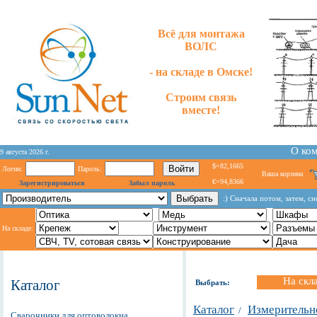
Всё для монтажа
ВОЛС
- на складе в Омске!
Строим связь
вместе!
О ко
9 августа 2026 г.
$=82,1665
Логин:
Пароль:
Ваша корзина
€=94,8366
Зарегистрироваться
Забыл пароль
:) Сначала потом, затем, сн
На складе:
На скл
Каталог
Выбрать:
Каталог
Измерительн
/
Сварочники для оптоволокна