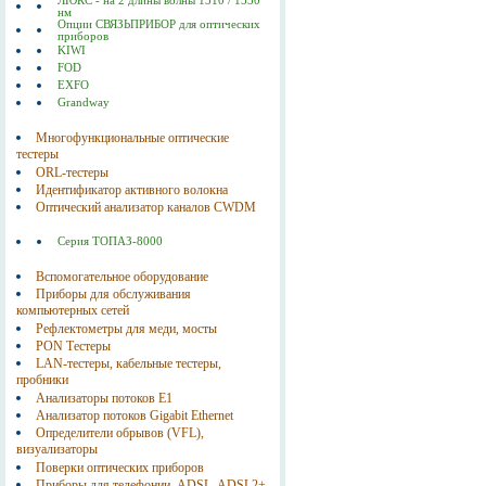
ЛЮКС - на 2 длины волны 1310 / 1550
нм
Опции СВЯЗЬПРИБОР для оптических
приборов
KIWI
FOD
EXFO
Grandway
Многофункциональные оптические
тестеры
ORL-тестеры
Идентификатор активного волокна
Оптический анализатор каналов CWDM
Серия ТОПАЗ-8000
Вспомогательное оборудование
Приборы для обслуживания
компьютерных сетей
Рефлектометры для меди, мосты
PON Тестеры
LAN-тестеры, кабельные тестеры,
пробники
Анализаторы потоков E1
Анализатор потоков Gigabit Ethernet
Определители обрывов (VFL),
визуализаторы
Поверки оптических приборов
Приборы для телефонии, ADSL, ADSL2+