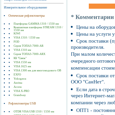
Измерительное оборудование
* Комментарии
Оптические рефлектометры
Платформа GAMMA 1310 / 1550 нм
Цены на оборудов
Компактная платформа STREAM 1310 /
1550 нм
Цены на услуги у
KIWI
VISA 1310 / 1550 нм
Срок поставки (п
FOD
производителя.
Серия ТОПАЗ-7000-AR
VISA 1310 нм
При малом количест
Серия ТОПАЗ-7000-ARX
КБ "Связь"
очередного оптовог
VISA 1550 нм
VISA 1625 нм
компенсации стоим
VISA 1300 нм для многомодового ОВ
Срок поставки от
EXFO
Yokogawa
ООО "СанНет".
Anritsu
Access
Если дата в строч
VISA X-PRO
через Интернет-маг
Grandway
компании через люб
Рефлектометры USB
ОПТ1 - постоянны
OTDR VISA USB 1310 / 1550 нм