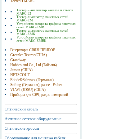
Тестеры МАКС
Тестер – анализатор каналов и стыков
МАКС-Е1
Тестер-анализатор пакетных сетей
МАКС-ЕМ
Устройство заворота трафика пакетных
сетей МАКС-ЕМВ
Тестер-анализатор пакетных сетей
МАКС-ЕМК
Устройство заворота трафика пакетных
сетей МАКС-ЕМВК
Генераторы СВЯЗЬПРИБОР
Greenlee Textron(США)
Grandway
Hobbes and Co., Ltd (Тайвань)
Jensen (США)
NETSCOUT
Rohde&Schwarz (Германия)
Softing (Германия), ранее - Psiber
VIAVI (JDSU) (США)
Приборы для СВЧ, радио-измерений
Оптический кабель
Активное сетевое оборудование
Оптические кроссы
Оборудование для монтажа кабеля