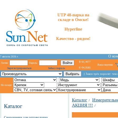
UTP 48-парка на
складе в Омске!
Hyperline
Качество - рядом!
О ко
7 августа 2026 г.
$=81,4077
Логин:
Пароль:
Ваша корзина
€=94,0585
Зарегистрироваться
Забыл пароль
:) Закон трёх поросят: чем
На складе:
Каталог
Измерительн
/
АКЦИЯ !!!
Каталог
/
Сварочники для оптоволокна