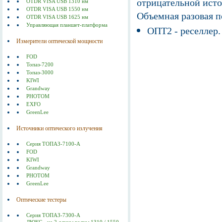
отрицательной исто
OTDR VISA USB 1310 нм
OTDR VISA USB 1550 нм
Объемная разовая 
OTDR VISA USB 1625 нм
Управляющая планшет-платформа
ОПТ2 - реселлер.
Измерители оптической мощности
FOD
Топаз-7200
Топаз-3000
KIWI
Grandway
PHOTOM
EXFO
GreenLee
Источники оптического излучения
Серия ТОПАЗ-7100-А
FOD
KIWI
Grandway
PHOTOM
GreenLee
Оптические тестеры
Серия ТОПАЗ-7300-А