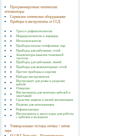
Программируемые оптические
аттенюаторы
Сервисное оптическое оборудование
Приборы и инструменты от ССД
Трассо-дефектоискатели
Маркероискатели и маркеры
Металлоискатели
Приборы поиска телефонных пар
Приборы для кабельных сетей
Анализаторы каналов тональной
частоты
Приборы для кабельных линий
Приборы для компьютерных сетей
Прочие приборы и изделия
Наборы инструментов
Инструмент для резки и разделки
кабеля
Отвертки
Инструменты для монтажа кабелей и
окончаний
Средства защиты и малой механизации
Палатки для монтажников
Рефлектометры
Инструменты и аксессуары для работы
с кабелем и волокном
Универсальные тестеры оптика + витая
пара
FLUKE Networks - Измерительное