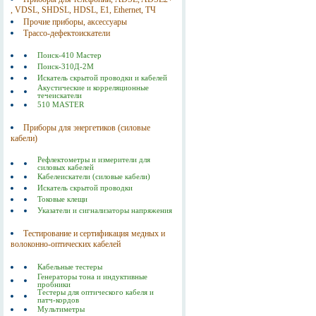
, VDSL, SHDSL, HDSL, Е1, Ethernet, ТЧ
Прочие приборы, аксессуары
Трассо-дефектоискатели
Поиск-410 Мастер
Поиск-310Д-2M
Искатель скрытой проводки и кабелей
Акустические и корреляционные
течеискатели
510 MASTER
Приборы для энергетиков (силовые
кабели)
Рефлектометры и измерители для
силовых кабелей
Кабелеискатели (силовые кабели)
Искатель скрытой проводки
Токовые клещи
Указатели и сигнализаторы напряжения
Тестирование и сертификация медных и
волоконно-оптических кабелей
Кабельные тестеры
Генераторы тона и индуктивные
пробники
Тестеры для оптического кабеля и
патч-кордов
Мультиметры