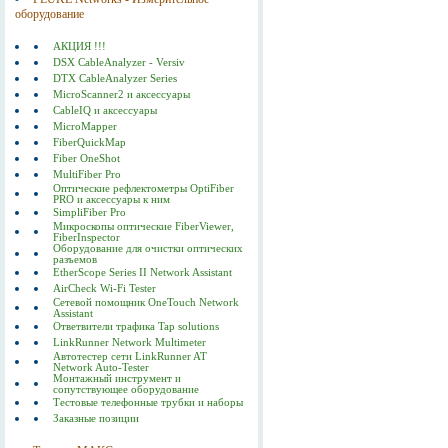
оборудование
АКЦИЯ !!!
DSX CableAnalyzer - Versiv
DTX CableAnalyzer Series
MicroScanner2 и аксессуары
CableIQ и аксессуары
MicroMapper
FiberQuickMap
Fiber OneShot
MultiFiber Pro
Оптические рефлектометры OptiFiber
PRO и аксессуары к ним
SimpliFiber Pro
Микроскопы оптические FiberViewer,
FiberInspector
Оборудование для очистки оптических
разъемов
EtherScope Series II Network Assistant
AirCheck Wi-Fi Tester
Сетевой помощник OneTouch Network
Assistant
Ответвители трафика Tap solutions
LinkRunner Network Multimeter
Автотестер сети LinkRunner AT
Network Auto-Tester
Монтажный инструмент и
сопутствующее оборудование
Тестовые телефонные трубки и наборы
Заказные позиции