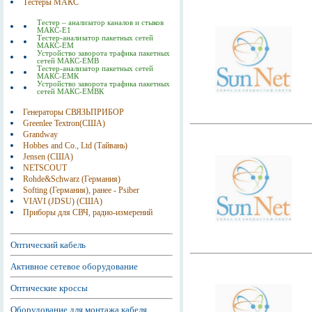
Тестеры МАКС
Тестер – анализатор каналов и стыков
МАКС-Е1
Тестер-анализатор пакетных сетей
МАКС-ЕМ
Устройство заворота трафика пакетных
сетей МАКС-ЕМВ
Тестер-анализатор пакетных сетей
МАКС-ЕМК
Устройство заворота трафика пакетных
сетей МАКС-ЕМВК
Генераторы СВЯЗЬПРИБОР
Greenlee Textron(США)
Grandway
Hobbes and Co., Ltd (Тайвань)
Jensen (США)
NETSCOUT
Rohde&Schwarz (Германия)
Softing (Германия), ранее - Psiber
VIAVI (JDSU) (США)
Приборы для СВЧ, радио-измерений
Оптический кабель
Активное сетевое оборудование
Оптические кроссы
Оборудование для монтажа кабеля