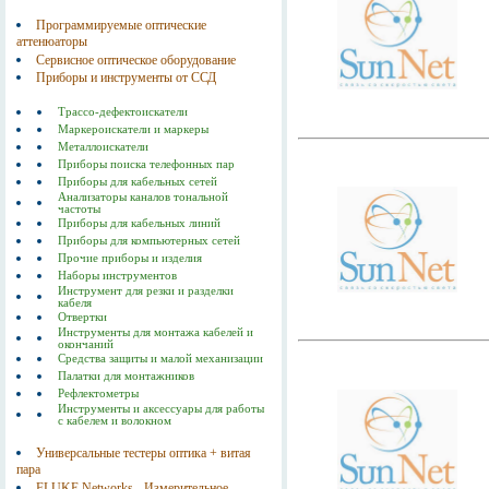
Программируемые оптические
аттенюаторы
Сервисное оптическое оборудование
Приборы и инструменты от ССД
Трассо-дефектоискатели
Маркероискатели и маркеры
Металлоискатели
Приборы поиска телефонных пар
Приборы для кабельных сетей
Анализаторы каналов тональной
частоты
Приборы для кабельных линий
Приборы для компьютерных сетей
Прочие приборы и изделия
Наборы инструментов
Инструмент для резки и разделки
кабеля
Отвертки
Инструменты для монтажа кабелей и
окончаний
Средства защиты и малой механизации
Палатки для монтажников
Рефлектометры
Инструменты и аксессуары для работы
с кабелем и волокном
Универсальные тестеры оптика + витая
пара
FLUKE Networks - Измерительное