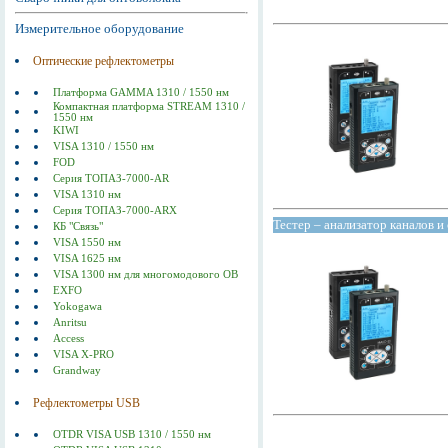
Измерительное оборудование
Оптические рефлектометры
Платформа GAMMA 1310 / 1550 нм
Компактная платформа STREAM 1310 /
1550 нм
KIWI
VISA 1310 / 1550 нм
FOD
Серия ТОПАЗ-7000-AR
VISA 1310 нм
Серия ТОПАЗ-7000-ARX
Тестер – анализатор каналов 
КБ "Связь"
VISA 1550 нм
VISA 1625 нм
VISA 1300 нм для многомодового ОВ
EXFO
Yokogawa
Anritsu
Access
VISA X-PRO
Grandway
Рефлектометры USB
OTDR VISA USB 1310 / 1550 нм