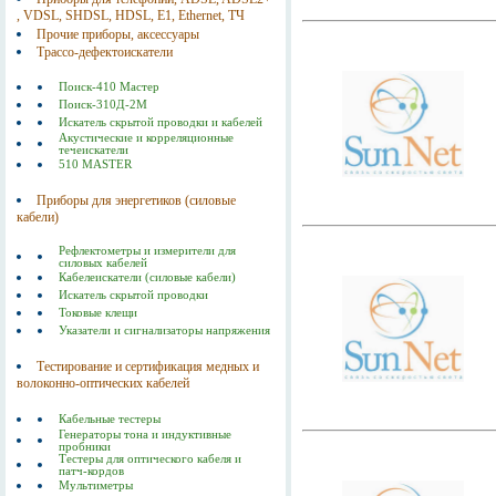
, VDSL, SHDSL, HDSL, Е1, Ethernet, ТЧ
Прочие приборы, аксессуары
Трассо-дефектоискатели
Поиск-410 Мастер
Поиск-310Д-2M
Искатель скрытой проводки и кабелей
Акустические и корреляционные
течеискатели
510 MASTER
Приборы для энергетиков (силовые
кабели)
Рефлектометры и измерители для
силовых кабелей
Кабелеискатели (силовые кабели)
Искатель скрытой проводки
Токовые клещи
Указатели и сигнализаторы напряжения
Тестирование и сертификация медных и
волоконно-оптических кабелей
Кабельные тестеры
Генераторы тона и индуктивные
пробники
Тестеры для оптического кабеля и
патч-кордов
Мультиметры