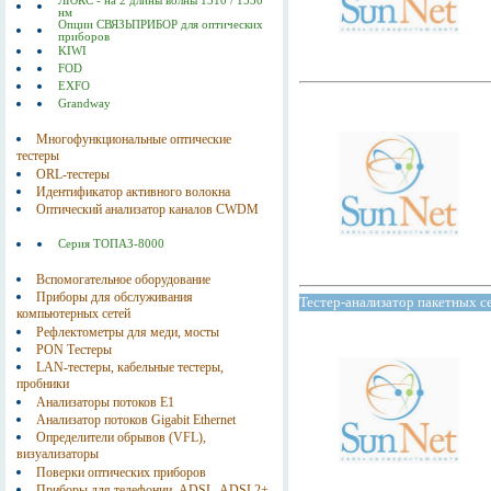
ЛЮКС - на 2 длины волны 1310 / 1550
нм
Опции СВЯЗЬПРИБОР для оптических
приборов
KIWI
FOD
EXFO
Grandway
Многофункциональные оптические
тестеры
ORL-тестеры
Идентификатор активного волокна
Оптический анализатор каналов CWDM
Серия ТОПАЗ-8000
Вспомогательное оборудование
Приборы для обслуживания
Тестер-анализатор пакетных
компьютерных сетей
Рефлектометры для меди, мосты
PON Тестеры
LAN-тестеры, кабельные тестеры,
пробники
Анализаторы потоков E1
Анализатор потоков Gigabit Ethernet
Определители обрывов (VFL),
визуализаторы
Поверки оптических приборов
Приборы для телефонии, ADSL, ADSL2+