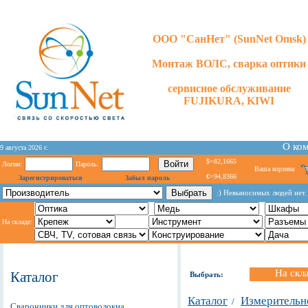
ООО "СанНет" (SunNet Omsk)
Монтаж ВОЛС, сварка оптики
сервисное обслуживание
FUJIKURA, KIWI
О ко
9 августа 2026 г.
$=82,1665
Логин:
Пароль:
Ваша корзина
€=94,8366
Зарегистрироваться
Забыл пароль
:) Невыносимых людей нет. 
На складе:
На скл
Каталог
Выбрать:
Каталог
Измерительн
/
Сварочники для оптоволокна