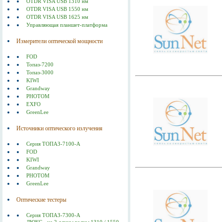
OTDR VISA USB 1310 нм
OTDR VISA USB 1550 нм
OTDR VISA USB 1625 нм
Управляющая планшет-платформа
Измерители оптической мощности
FOD
Топаз-7200
Топаз-3000
KIWI
Grandway
PHOTOM
EXFO
GreenLee
Источники оптического излучения
Серия ТОПАЗ-7100-А
FOD
KIWI
Grandway
PHOTOM
GreenLee
Оптические тестеры
Серия ТОПАЗ-7300-А