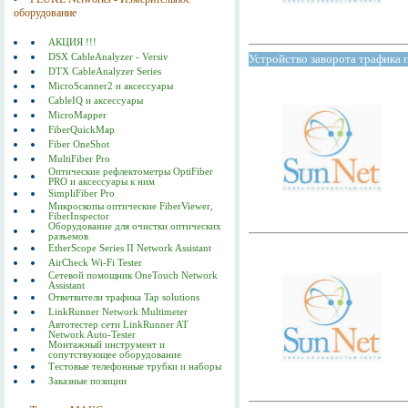
оборудование
АКЦИЯ !!!
DSX CableAnalyzer - Versiv
Устройство заворота трафик
DTX CableAnalyzer Series
MicroScanner2 и аксессуары
CableIQ и аксессуары
MicroMapper
FiberQuickMap
Fiber OneShot
MultiFiber Pro
Оптические рефлектометры OptiFiber
PRO и аксессуары к ним
SimpliFiber Pro
Микроскопы оптические FiberViewer,
FiberInspector
Оборудование для очистки оптических
разъемов
EtherScope Series II Network Assistant
AirCheck Wi-Fi Tester
Сетевой помощник OneTouch Network
Assistant
Ответвители трафика Tap solutions
LinkRunner Network Multimeter
Автотестер сети LinkRunner AT
Network Auto-Tester
Монтажный инструмент и
сопутствующее оборудование
Тестовые телефонные трубки и наборы
Заказные позиции