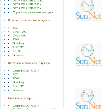
OTDR VISA USB 1310 нм
OTDR VISA USB 1550 нм
OTDR VISA USB 1625 нм
Управляющая планшет-платформа
Измерители оптической мощности
FOD
Топаз-7200
Топаз-3000
KIWI
Grandway
PHOTOM
EXFO
GreenLee
Источники оптического излучения
Серия ТОПАЗ-7100-А
FOD
KIWI
Grandway
PHOTOM
GreenLee
Оптические тестеры
Серия ТОПАЗ-7300-А