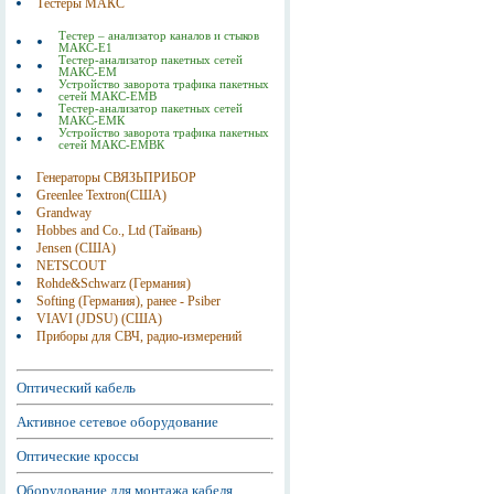
Тестеры МАКС
Тестер – анализатор каналов и стыков
МАКС-Е1
Тестер-анализатор пакетных сетей
МАКС-ЕМ
Устройство заворота трафика пакетных
сетей МАКС-ЕМВ
Тестер-анализатор пакетных сетей
МАКС-ЕМК
Устройство заворота трафика пакетных
сетей МАКС-ЕМВК
Генераторы СВЯЗЬПРИБОР
Greenlee Textron(США)
Grandway
Hobbes and Co., Ltd (Тайвань)
Jensen (США)
NETSCOUT
Rohde&Schwarz (Германия)
Softing (Германия), ранее - Psiber
VIAVI (JDSU) (США)
Приборы для СВЧ, радио-измерений
Оптический кабель
Активное сетевое оборудование
Оптические кроссы
Оборудование для монтажа кабеля