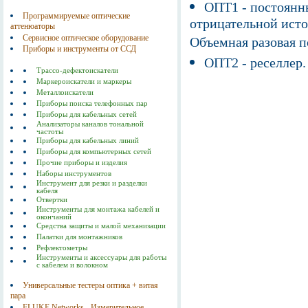
ОПТ1 - постоянны
Программируемые оптические
отрицательной исто
аттенюаторы
Сервисное оптическое оборудование
Объемная разовая 
Приборы и инструменты от ССД
ОПТ2 - реселлер.
Трассо-дефектоискатели
Маркероискатели и маркеры
Металлоискатели
Приборы поиска телефонных пар
Приборы для кабельных сетей
Анализаторы каналов тональной
частоты
Приборы для кабельных линий
Приборы для компьютерных сетей
Прочие приборы и изделия
Наборы инструментов
Инструмент для резки и разделки
кабеля
Отвертки
Инструменты для монтажа кабелей и
окончаний
Средства защиты и малой механизации
Палатки для монтажников
Рефлектометры
Инструменты и аксессуары для работы
с кабелем и волокном
Универсальные тестеры оптика + витая
пара
FLUKE Networks - Измерительное