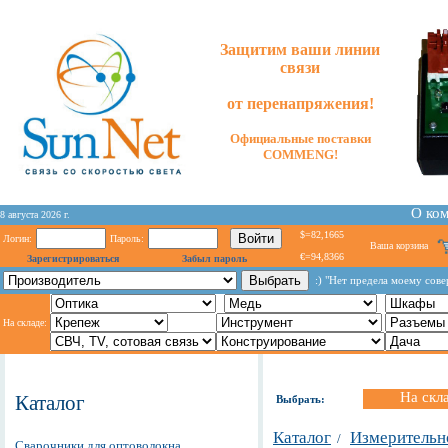
Защитим ваши линии
связи
от перенапряжения!
Официальные поставки
COMMENG!
О ко
8 августа 2026 г.
$=82,1665
Логин:
Пароль:
Ваша корзина
€=94,8366
Зарегистрироваться
Забыл пароль
:) "Нет предела моему сове
На складе:
На скл
Каталог
Выбрать:
Каталог
Измерительн
/
Сварочники для оптоволокна