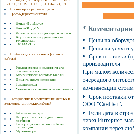
, VDSL, SHDSL, HDSL, Е1, Ethernet, ТЧ
Прочие приборы, аксессуары
Трассо-дефектоискатели
Поиск-410 Мастер
* Комментарии
Поиск-310Д-2M
Искатель скрытой проводки и кабелей
Акустические и корреляционные
Цены на оборудов
течеискатели
510 MASTER
Цены на услуги у
Приборы для энергетиков (силовые
Срок поставки (п
кабели)
производителя.
Рефлектометры и измерители для
При малом количест
силовых кабелей
Кабелеискатели (силовые кабели)
очередного оптовог
Искатель скрытой проводки
Токовые клещи
компенсации стоим
Указатели и сигнализаторы напряжения
Срок поставки от
Тестирование и сертификация медных и
ООО "СанНет".
волоконно-оптических кабелей
Если дата в строч
Кабельные тестеры
Генераторы тона и индуктивные
через Интернет-маг
пробники
Тестеры для оптического кабеля и
компании через люб
патч-кордов
Мультиметры