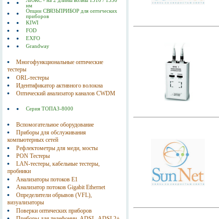
ЛЮКС - на 2 длины волны 1310 / 1550
нм
Опции СВЯЗЬПРИБОР для оптических
приборов
KIWI
FOD
EXFO
Grandway
Многофункциональные оптические
тестеры
ORL-тестеры
Идентификатор активного волокна
Оптический анализатор каналов CWDM
Серия ТОПАЗ-8000
Вспомогательное оборудование
Приборы для обслуживания
компьютерных сетей
Рефлектометры для меди, мосты
PON Тестеры
LAN-тестеры, кабельные тестеры,
пробники
Анализаторы потоков E1
Анализатор потоков Gigabit Ethernet
Определители обрывов (VFL),
визуализаторы
Поверки оптических приборов
Приборы для телефонии, ADSL, ADSL2+