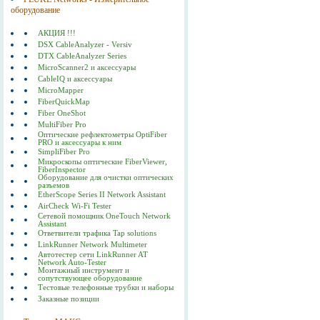
оборудование
АКЦИЯ !!!
DSX CableAnalyzer - Versiv
DTX CableAnalyzer Series
MicroScanner2 и аксессуары
CableIQ и аксессуары
MicroMapper
FiberQuickMap
Fiber OneShot
MultiFiber Pro
Оптические рефлектометры OptiFiber
PRO и аксессуары к ним
SimpliFiber Pro
Микроскопы оптические FiberViewer,
FiberInspector
Оборудование для очистки оптических
разъемов
EtherScope Series II Network Assistant
AirCheck Wi-Fi Tester
Сетевой помощник OneTouch Network
Assistant
Ответвители трафика Tap solutions
LinkRunner Network Multimeter
Автотестер сети LinkRunner AT
Network Auto-Tester
Монтажный инструмент и
сопутствующее оборудование
Тестовые телефонные трубки и наборы
Заказные позиции