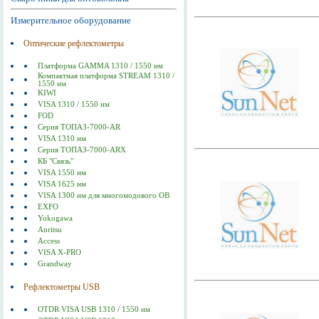
Измерительное оборудование
Оптические рефлектометры
Платформа GAMMA 1310 / 1550 нм
Компактная платформа STREAM 1310 /
1550 нм
KIWI
VISA 1310 / 1550 нм
FOD
Серия ТОПАЗ-7000-AR
VISA 1310 нм
Серия ТОПАЗ-7000-ARX
КБ "Связь"
VISA 1550 нм
VISA 1625 нм
VISA 1300 нм для многомодового ОВ
EXFO
Yokogawa
Anritsu
Access
VISA X-PRO
Grandway
Рефлектометры USB
OTDR VISA USB 1310 / 1550 нм