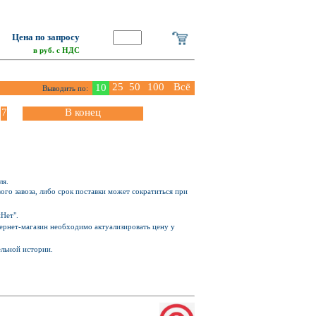
Цена по запросу
в руб. с НДС
25
50
100
Всё
10
Выводить по:
7
В конец
ля.
ого завоза, либо срок поставки может сократиться при
Нет".
Интернет-магазин необходимо актуализировать цену у
ельной истории.