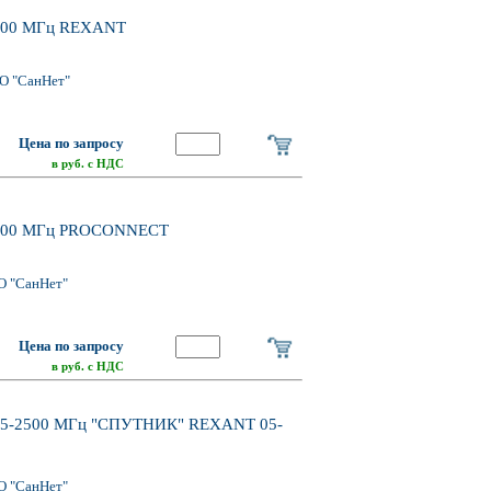
1000 МГц REXANT
О "СанНет"
Цена по запросу
в руб. с НДС
-1000 МГц PROCONNECT
О "СанНет"
Цена по запросу
в руб. с НДС
ъём 5-2500 МГц "СПУТНИК" REXANT 05-
О "СанНет"