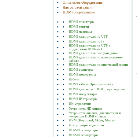
Оптическое оборудование
Для сотовой связи
HDMI оборудование
HDMI сплиттеры
HDMI свитчи
HDMI матрицы
HDMI удлинители по UTP
HDMI удлинители по IP
HDMI удлинители по UTP с
поддержкой HDBase-T
HDMI удлинители беспроводные
HDMI удлинители по коаксиальному
кабелю
HDMI удлинители по оптической линии
HDMI репитеры
HDMI конвертеры
Кабели
HDMI кабели Премиум класса
HDMI адаптеры / HDMI переходники
HDMI модуляторы
HDMI IP стримеры
ИК-управление
Устройства HD записи
Устройства анализа, диагностики и
генерации HDMI сигнала
KVM (Keyboard, Video, Mouse)
Контроллеры видеостен
HD-SDI конвертеры
HD-SDI конвертеры