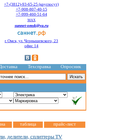
+7-(3812)-93-65-25 (круглосут)
+7-908-807-40-15
+7-999-460-51-64
MAX
sunnet-omsk@ya.ru
г. Омск, ул. Чернышевского, 23
офис 14
Доставка
Техсправка
Опросник
.
ина
таблица
прайс-лист
ли, делители, сплиттеры TV