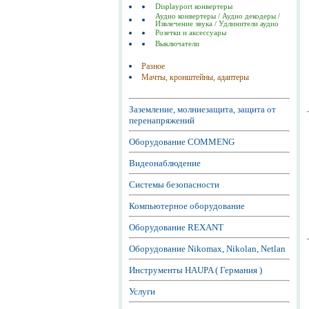
Displayport конвертеры
Аудио конвертеры / Аудио декодеры /
Извлечение звука / Удлинители аудио
Розетки и аксессуары
Выключатели
Разное
Мачты, кронштейны, адаптеры
Заземление, молниезащита, защита от
перенапряжений
Оборудование COMMENG
Видеонаблюдение
Системы безопасности
Компьютерное оборудование
Оборудование REXANT
Оборудование Nikomax, Nikolan, Netlan
Инструменты HAUPA ( Германия )
Услуги