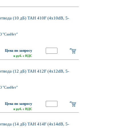
отвода (10 дБ) TAH 410F (4x10dB, 5-
О "СанНет"
Цена по запросу
в руб. с НДС
отвода (12 дБ) TAH 412F (4x12dB, 5-
О "СанНет"
Цена по запросу
в руб. с НДС
отвода (14 дБ) TAH 414F (4x14dB, 5-