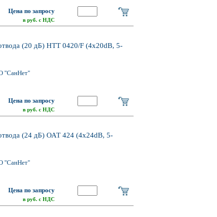
Цена по запросу
в руб. с НДС
твода (20 дБ) HTT 0420/F (4x20dB, 5-
О "СанНет"
Цена по запросу
в руб. с НДС
отвода (24 дБ) ОАТ 424 (4x24dB, 5-
О "СанНет"
Цена по запросу
в руб. с НДС