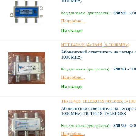
1000MHz)
Код для заказа (для проекта):
SN8780
- ОО
Подробно...
На складе
HTT 0416/F (4x16dB, 5-1000MHz)
Абонентский ответвитель на четыре о
1000MHz)
Код для заказа (для проекта):
SN8781
- ОО
Подробно...
На складе
TR-TP418 TELEROSS (4x18dB, 5-10
Абонентский ответвитель на четыре о
1000MHz) TR-TP418 TELEROSS
Код для заказа (для проекта):
SN8782
- ОО
Подробно...