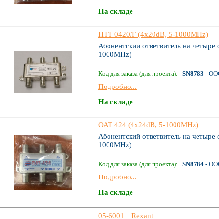
На складе
HTT 0420/F (4x20dB, 5-1000MHz)
Абонентский ответвитель на четыре о
1000MHz)
Код для заказа (для проекта):
SN8783
- ОО
Подробно...
На складе
ОАТ 424 (4x24dB, 5-1000MHz)
Абонентский ответвитель на четыре 
1000MHz)
Код для заказа (для проекта):
SN8784
- ОО
Подробно...
На складе
05-6001
Rexant