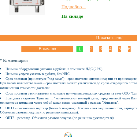
Подробно...
На складе
Показать ещё
В начало
2
3
4
5
6
1
* Комментарии
Цены на оборудование указаны в рублях, в том числе НДС (22%).
Цены на услуги указаны в рублях, без НДС.
Срок поставки (при статусе "под заказ") - срок поставки оптовой партии от производите
При малом количестве заказа - срок поставки может увеличиться до срока очередного оптов
компенсации стоимости доставки.
Срок поставки отсчитывается с момента получения денежных средств на счет ООО "Сан
Если дата в строчке "Цена на: ... " отличается от текущей даты, перед оплатой через 
менеджеров компании через любой канал связи, указанный в разделе "Контакты".
ОПТ1 - постоянный партнер (более 5 покупок). Условия - нет задолженностей, отрицат
Объемная разовая покупка (по решению менеджера).
ОПТ2 - реселлер. Объемная разовая покупка (по решению руководителя).