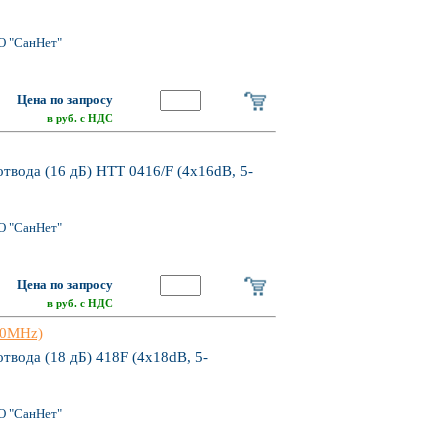
О "СанНет"
Цена по запросу
в руб. с НДС
твода (16 дБ) HTT 0416/F (4x16dB, 5-
О "СанНет"
Цена по запросу
в руб. с НДС
00MHz)
твода (18 дБ) 418F (4x18dB, 5-
О "СанНет"