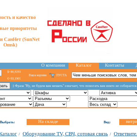
ость и качество
евые приоритеты
и СанНет (SunNet
Omsk)
О компании
Каталог
Контакты
$=80,9293
Ваша корзина
ПУСТА
€=93,1901
:) Фраза "Ну, не будем вам мешать" означает, что помогать вам никто не собирается
На складе
витр
Выбрать:
Вид:
Каталог
Оборудование TV, СВЧ, сотовая связь
Ответвите
/
/