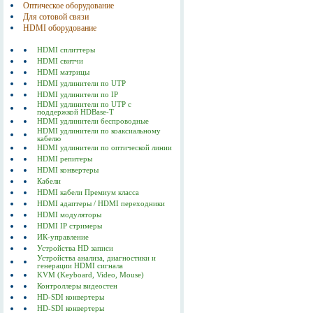
Оптическое оборудование
Для сотовой связи
HDMI оборудование
HDMI сплиттеры
HDMI свитчи
HDMI матрицы
HDMI удлинители по UTP
HDMI удлинители по IP
HDMI удлинители по UTP с
поддержкой HDBase-T
HDMI удлинители беспроводные
HDMI удлинители по коаксиальному
кабелю
HDMI удлинители по оптической линии
HDMI репитеры
HDMI конвертеры
Кабели
HDMI кабели Премиум класса
HDMI адаптеры / HDMI переходники
HDMI модуляторы
HDMI IP стримеры
ИК-управление
Устройства HD записи
Устройства анализа, диагностики и
генерации HDMI сигнала
KVM (Keyboard, Video, Mouse)
Контроллеры видеостен
HD-SDI конвертеры
HD-SDI конвертеры