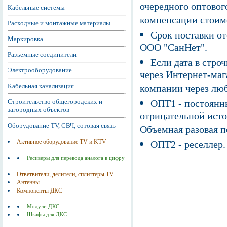
очередного оптовог
Кабельные системы
компенсации стоим
Расходные и монтажные материалы
Срок поставки от
Маркировка
ООО "СанНет".
Разъемные соединители
Если дата в строч
Электрооборудование
через Интернет-маг
Кабельная канализация
компании через люб
Строительство общегородских и
ОПТ1 - постоянны
загородных объектов
отрицательной исто
Оборудование TV, СВЧ, сотовая связь
Объемная разовая 
Активное оборудование TV и KTV
ОПТ2 - реселлер.
Ресиверы для перевода аналога в цифру
Ответвители, делители, сплиттеры TV
Антенны
Компоненты ДКС
Модули ДКС
Шкафы для ДКС