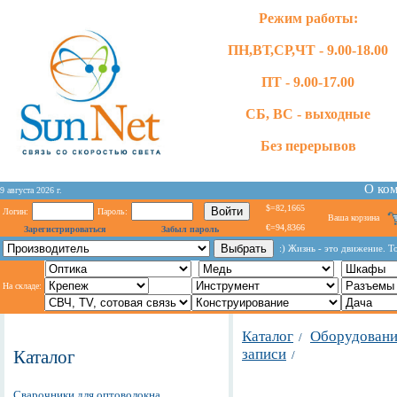
Режим работы:
ПН,ВТ,СР,ЧТ - 9.00-18.00
ПТ - 9.00-17.00
СБ, ВС - выходные
Без перерывов
О ко
9 августа 2026 г.
$=82,1665
Логин:
Пароль:
Ваша корзина
€=94,8366
Зарегистрироваться
Забыл пароль
:) Жизнь - это движение. Т
На складе:
Каталог
Оборудование
/
записи
Каталог
/
Сварочники для оптоволокна