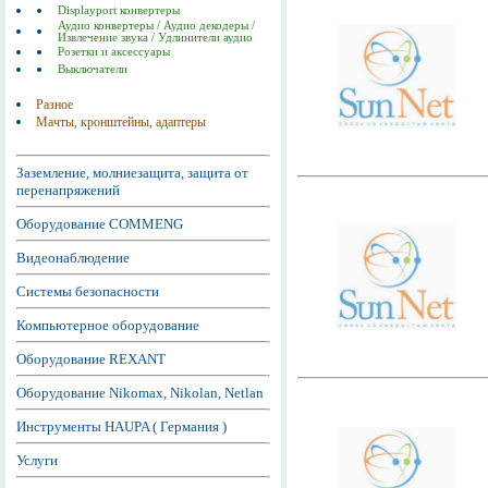
Displayport конвертеры
Аудио конвертеры / Аудио декодеры /
Извлечение звука / Удлинители аудио
Розетки и аксессуары
Выключатели
Разное
Мачты, кронштейны, адаптеры
Заземление, молниезащита, защита от
перенапряжений
Оборудование COMMENG
Видеонаблюдение
Системы безопасности
Компьютерное оборудование
Оборудование REXANT
Оборудование Nikomax, Nikolan, Netlan
Инструменты HAUPA ( Германия )
Услуги