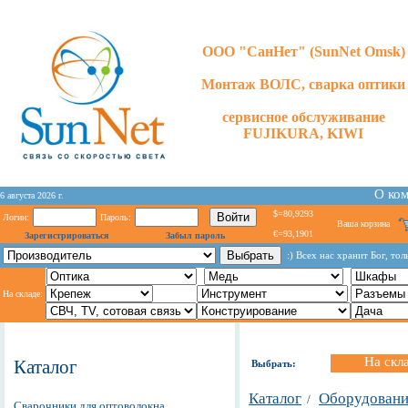
ООО "СанНет" (SunNet Omsk)
Монтаж ВОЛС, сварка оптики
сервисное обслуживание
FUJIKURA, KIWI
О ко
6 августа 2026 г.
$=80,9293
Логин:
Пароль:
Ваша корзина
€=93,1901
Зарегистрироваться
Забыл пароль
:) Всех нас хранит Бог, то
На складе:
На скл
Каталог
Выбрать:
Каталог
Оборудование
/
Сварочники для оптоволокна