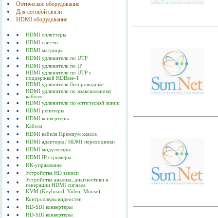
Оптическое оборудование
Для сотовой связи
HDMI оборудование
HDMI сплиттеры
HDMI свитчи
HDMI матрицы
HDMI удлинители по UTP
HDMI удлинители по IP
HDMI удлинители по UTP с
поддержкой HDBase-T
HDMI удлинители беспроводные
HDMI удлинители по коаксиальному
кабелю
HDMI удлинители по оптической линии
HDMI репитеры
HDMI конвертеры
Кабели
HDMI кабели Премиум класса
HDMI адаптеры / HDMI переходники
HDMI модуляторы
HDMI IP стримеры
ИК-управление
Устройства HD записи
Устройства анализа, диагностики и
генерации HDMI сигнала
KVM (Keyboard, Video, Mouse)
Контроллеры видеостен
HD-SDI конвертеры
HD-SDI конвертеры