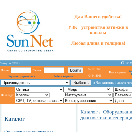
Для Вашего удобства!
УЗК - устройство затяжки в
каналы
Любая длина и толщина!
О ко
9 августа 2026 г.
$=82,1665
Логин:
Пароль:
Ваша корзина
€=94,8366
Зарегистрироваться
Забыл пароль
:) Чем хитрить и делать чт
На складе:
Каталог
Оборудование
/
диагностики и генерац
Каталог
Сварочники для оптоволокна