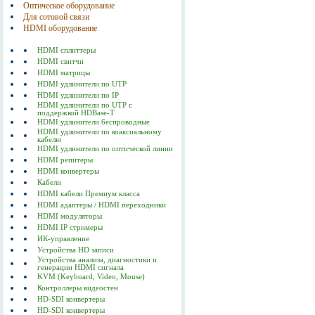
Оптическое оборудование
Для сотовой связи
HDMI оборудование
HDMI сплиттеры
HDMI свитчи
HDMI матрицы
HDMI удлинители по UTP
HDMI удлинители по IP
HDMI удлинители по UTP с
поддержкой HDBase-T
HDMI удлинители беспроводные
HDMI удлинители по коаксиальному
кабелю
HDMI удлинители по оптической линии
HDMI репитеры
HDMI конвертеры
Кабели
HDMI кабели Премиум класса
HDMI адаптеры / HDMI переходники
HDMI модуляторы
HDMI IP стримеры
ИК-управление
Устройства HD записи
Устройства анализа, диагностики и
генерации HDMI сигнала
KVM (Keyboard, Video, Mouse)
Контроллеры видеостен
HD-SDI конвертеры
HD-SDI конвертеры