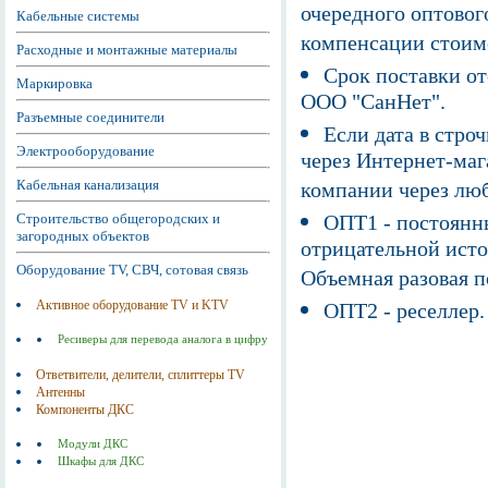
очередного оптовог
Кабельные системы
компенсации стоим
Расходные и монтажные материалы
Срок поставки от
Маркировка
ООО "СанНет".
Разъемные соединители
Если дата в строч
Электрооборудование
через Интернет-маг
Кабельная канализация
компании через люб
Строительство общегородских и
ОПТ1 - постоянны
загородных объектов
отрицательной исто
Оборудование TV, СВЧ, сотовая связь
Объемная разовая 
Активное оборудование TV и KTV
ОПТ2 - реселлер.
Ресиверы для перевода аналога в цифру
Ответвители, делители, сплиттеры TV
Антенны
Компоненты ДКС
Модули ДКС
Шкафы для ДКС