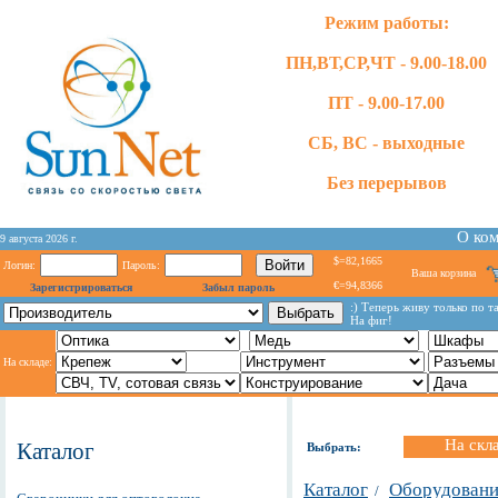
Режим работы:
ПН,ВТ,СР,ЧТ - 9.00-18.00
ПТ - 9.00-17.00
СБ, ВС - выходные
Без перерывов
О ко
9 августа 2026 г.
$=82,1665
Логин:
Пароль:
Ваша корзина
€=94,8366
Зарегистрироваться
Забыл пароль
:) Теперь живу только по т
На фиг!
На складе:
На скл
Каталог
Выбрать:
Каталог
Оборудование
/