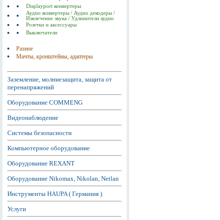
Displayport конвертеры
Аудио конвертеры / Аудио декодеры /
Извлечение звука / Удлинители аудио
Розетки и аксессуары
Выключатели
Разное
Мачты, кронштейны, адаптеры
Заземление, молниезащита, защита от
перенапряжений
Оборудование COMMENG
Видеонаблюдение
Системы безопасности
Компьютерное оборудование
Оборудование REXANT
Оборудование Nikomax, Nikolan, Netlan
Инструменты HAUPA ( Германия )
Услуги