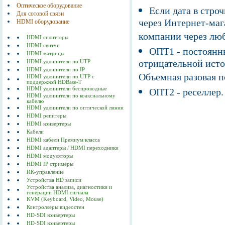
Оптическое оборудование
Если дата в строч
Для сотовой связи
через Интернет-маг
HDMI оборудование
компании через люб
HDMI сплиттеры
HDMI свитчи
ОПТ1 - постоянны
HDMI матрицы
отрицательной исто
HDMI удлинители по UTP
HDMI удлинители по IP
Объемная разовая 
HDMI удлинители по UTP с
поддержкой HDBase-T
HDMI удлинители беспроводные
ОПТ2 - реселлер.
HDMI удлинители по коаксиальному
кабелю
HDMI удлинители по оптической линии
HDMI репитеры
HDMI конвертеры
Кабели
HDMI кабели Премиум класса
HDMI адаптеры / HDMI переходники
HDMI модуляторы
HDMI IP стримеры
ИК-управление
Устройства HD записи
Устройства анализа, диагностики и
генерации HDMI сигнала
KVM (Keyboard, Video, Mouse)
Контроллеры видеостен
HD-SDI конвертеры
HD-SDI конвертеры