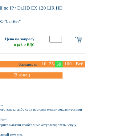
 по IP / Dr.HD EX 120 LIR HD
ОО "СанНет"
Цена по запросу
в руб. с НДС
10
25
100
Всё
50
Выводить по:
В конец
ля.
ого завоза, либо срок поставки может сократиться при
Нет".
Интернет-магазин необходимо актуализировать цену у
ельной истории.