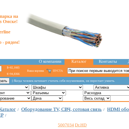
парка на
в Омске!
rline
 - рядом!
О компании
Каталог
Контакты
$=82,1665
Ваша корзина
ПУСТА
€=94,8366
:) Когда человек начинает считать себя поумневшим, он перестает умнеть.
Каталог
Оборудование TV, СВЧ, сотовая связь
HDMI обо
/
/
IP
/
5007034
Dr.HD