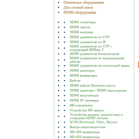
Оптическое оборудование
Для сотовой связи
HDMI оборудование
HDMI сплиттеры
HDMI свитчи
HDMI матрицы
HDMI удлинители по UTP
HDMI удлинители по IP
HDMI удлинители по UTP с
поддержкой HDBase-T
HDMI удлинители беспроводные
HDMI удлинители по коаксиальному
кабелю
HDMI удлинители по оптической линии
HDMI репитеры
HDMI конвертеры
Кабели
HDMI кабели Премиум класса
HDMI адаптеры / HDMI переходники
HDMI модуляторы
HDMI IP стримеры
ИК-управление
Устройства HD записи
Устройства анализа, диагностики и
генерации HDMI сигнала
KVM (Keyboard, Video, Mouse)
Контроллеры видеостен
HD-SDI конвертеры
HD-SDI конвертеры