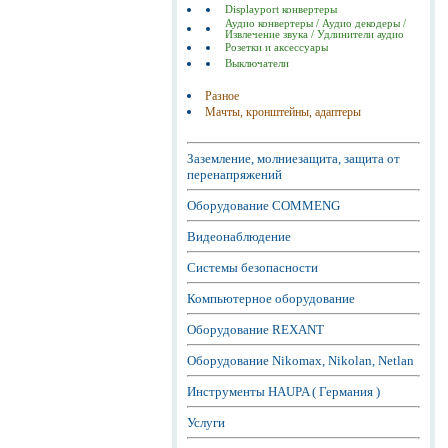
Displayport конвертеры
Аудио конвертеры / Аудио декодеры /
Извлечение звука / Удлинители аудио
Розетки и аксессуары
Выключатели
Разное
Мачты, кронштейны, адаптеры
Заземление, молниезащита, защита от
перенапряжений
Оборудование COMMENG
Видеонаблюдение
Системы безопасности
Компьютерное оборудование
Оборудование REXANT
Оборудование Nikomax, Nikolan, Netlan
Инструменты HAUPA ( Германия )
Услуги