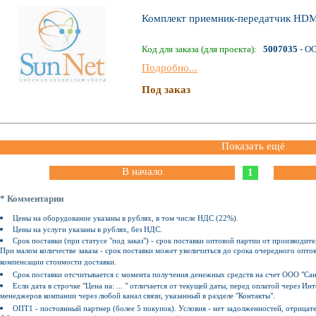
Комплект приемник-передатчик HDMI
Код для заказа (для проекта):
5007035
- О
Подробно...
Под заказ
Показать ещё
В начало
1
* Комментарии
Цены на оборудование указаны в рублях, в том числе НДС (22%).
Цены на услуги указаны в рублях, без НДС.
Срок поставки (при статусе "под заказ") - срок поставки оптовой партии от производите
При малом количестве заказа - срок поставки может увеличиться до срока очередного оптов
компенсации стоимости доставки.
Срок поставки отсчитывается с момента получения денежных средств на счет ООО "Сан
Если дата в строчке "Цена на: ... " отличается от текущей даты, перед оплатой через 
менеджеров компании через любой канал связи, указанный в разделе "Контакты".
ОПТ1 - постоянный партнер (более 5 покупок). Условия - нет задолженностей, отрицат