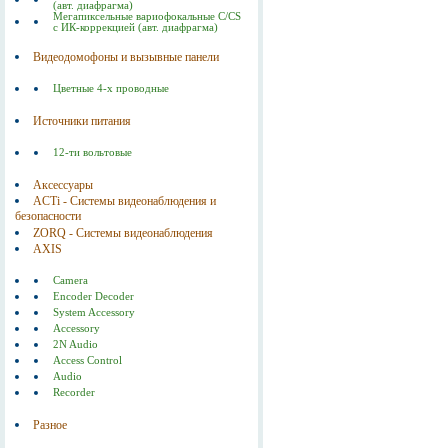
(авт. диафрагма)
Мегапиксельные вариофокальные C/CS
с ИК-коррекцией (авт. диафрагма)
Видеодомофоны и вызывные панели
Цветные 4-х проводные
Источники питания
12-ти вольтовые
Аксессуары
ACTi - Системы видеонаблюдения и
безопасности
ZORQ - Системы видеонаблюдения
AXIS
Camera
Encoder Decoder
System Accessory
Accessory
2N Audio
Access Control
Audio
Recorder
Разное