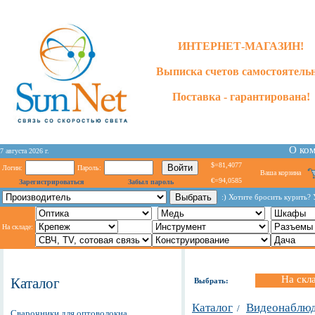
ИНТЕРНЕТ-МАГАЗИН!
Выписка счетов самостоятельн
Поставка - гарантирована!
О ко
7 августа 2026 г.
$=81,4077
Логин:
Пароль:
Ваша корзина
€=94,0585
Зарегистрироваться
Забыл пароль
:) Хотите бросить курить?
На складе:
На скл
Каталог
Выбрать:
Каталог
Видеонаблю
/
Сварочники для оптоволокна