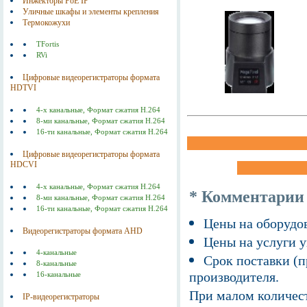
Инжекторы РоЕ IP
Уличные шкафы и элементы крепления
Термокожухи
TFortis
RVi
Цифровые видеорегистраторы формата
HDTVI
4-х канальные, Формат сжатия Н.264
8-ми канальные, Формат сжатия Н.264
16-ти канальные, Формат сжатия Н.264
Цифровые видеорегистраторы формата
HDCVI
4-х канальные, Формат сжатия Н.264
* Комментарии
8-ми канальные, Формат сжатия Н.264
16-ти канальные, Формат сжатия Н.264
Цены на оборудов
Видеорегистраторы формата AHD
Цены на услуги у
4-канальные
Срок поставки (п
8-канальные
производителя.
16-канальные
При малом количест
IP-видеорегистраторы