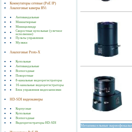
Коммутаторы сетевые (РоЕ IP)
Аналоговые камеры RVi
Антивандальные
Миниатюрные
Миницилиндр
Скоростные купольные (уличное
исполнение)
Пульты управления
Муляжи
Аналоговые Proto-X
Купольные
Антивандальные
Всепогодные
Поворотные
8-канальные видеорегистраторы
16-канальные видеорегистраторы
Блок управления видеозаписями
HD-SDI видеокамеры
Корпусные
Купольные
Всепогодные
Видеорегистраторы HD-SDI
Мегапиксельные вариофокальны