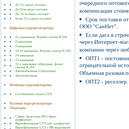
очередного оптовог
До 4-х видео потоков
компенсации стоим
До 8-ми видео потоков
До 16-ти видео потоков
Срок поставки от
Более 32-х видео потоков
ООО "СанНет".
Цифровые видеорегистраторы
Если дата в строч
4-х канальные, Формат сжатия Н.264
через Интернет-маг
8-канальные
9-канальные
компании через люб
16-ти канальные, Формат сжатия Н.264
24-канальные
ОПТ1 - постоянны
25-канальные
отрицательной исто
32-х канальные гибридные, фомат
сжатия H.264
Автомобильные (гибридные)
Объемная разовая 
Автомобильные
ОПТ2 - реселлер.
Мониторы видеонаблюдения
Соотношение сторон 16:9
Носимые видеорегистраторы
Объективы
С фикс. фокусным M12 (фикс.
диафрагма)
Вариофокальные С/СS (авт. диафрагма)
Вариофокальные C/CS с ИК-коррекцией