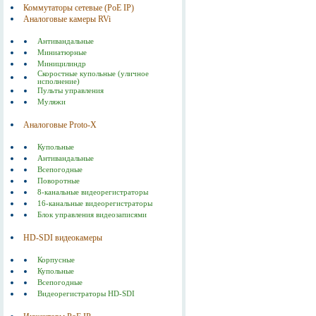
Коммутаторы сетевые (РоЕ IP)
Аналоговые камеры RVi
Антивандальные
Миниатюрные
Миницилиндр
Скоростные купольные (уличное
исполнение)
Пульты управления
Муляжи
Аналоговые Proto-X
Купольные
Антивандальные
Всепогодные
Поворотные
8-канальные видеорегистраторы
16-канальные видеорегистраторы
Блок управления видеозаписями
HD-SDI видеокамеры
Корпусные
Купольные
Всепогодные
Видеорегистраторы HD-SDI