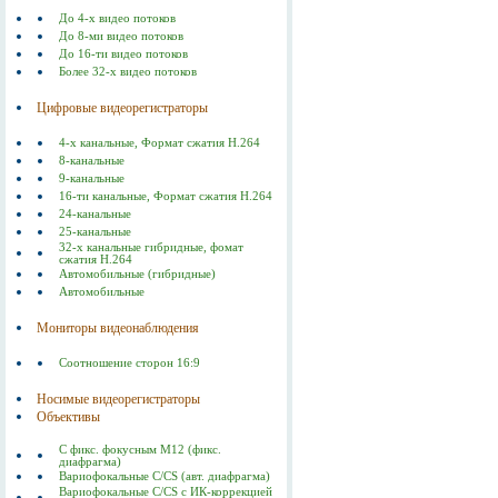
До 4-х видео потоков
До 8-ми видео потоков
До 16-ти видео потоков
Более 32-х видео потоков
Цифровые видеорегистраторы
4-х канальные, Формат сжатия Н.264
8-канальные
9-канальные
16-ти канальные, Формат сжатия Н.264
24-канальные
25-канальные
32-х канальные гибридные, фомат
сжатия H.264
Автомобильные (гибридные)
Автомобильные
Мониторы видеонаблюдения
Соотношение сторон 16:9
Носимые видеорегистраторы
Объективы
С фикс. фокусным M12 (фикс.
диафрагма)
Вариофокальные С/СS (авт. диафрагма)
Вариофокальные C/CS с ИК-коррекцией