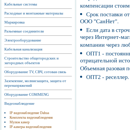
Кабельные системы
компенсации стоим
Расходные и монтажные материалы
Срок поставки от
ООО "СанНет".
Маркировка
Если дата в строч
Разъемные соединители
через Интернет-маг
Электрооборудование
компании через люб
Кабельная канализация
ОПТ1 - постоянны
Строительство общегородских и
отрицательной исто
загородных объектов
Объемная разовая 
Оборудование TV, СВЧ, сотовая связь
ОПТ2 - реселлер.
Заземление, молниезащита, защита от
перенапряжений
Оборудование COMMENG
Видеонаблюдение
IP видеонаблюдение Dahua
Комплекты видеонаблюдения
Муляж камер
IP-камеры видеонаблюдения