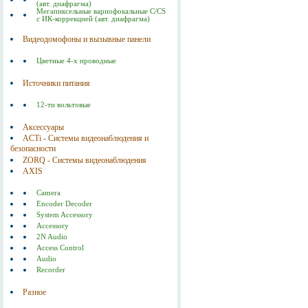
(авт. диафрагма)
Мегапиксельные вариофокальные C/CS
с ИК-коррекцией (авт. диафрагма)
Видеодомофоны и вызывные панели
Цветные 4-х проводные
Источники питания
12-ти вольтовые
Аксессуары
ACTi - Системы видеонаблюдения и
безопасности
ZORQ - Системы видеонаблюдения
AXIS
Camera
Encoder Decoder
System Accessory
Accessory
2N Audio
Access Control
Audio
Recorder
Разное