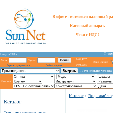
В офисе - возможен наличный ра
Кассовый аппарат.
Чеки с НДС!
О ко
7 августа 2026 г.
$=81,4077
Логин:
Пароль:
Ваша корзина
€=94,0585
Зарегистрироваться
Забыл пароль
:) Труд избавляет человека 
На складе:
Каталог
Видеонаблю
/
Каталог
Сварочники для оптоволокна