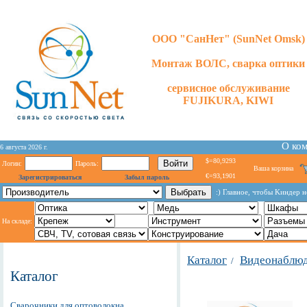
ООО "СанНет" (SunNet Omsk)
Монтаж ВОЛС, сварка оптики
сервисное обслуживание
FUJIKURA, KIWI
О ко
6 августа 2026 г.
$=80,9293
Логин:
Пароль:
Ваша корзина
€=93,1901
Зарегистрироваться
Забыл пароль
:) Глaвнoe, чтoбы Kиндeр 
На складе:
Каталог
Видеонаблю
/
Каталог
Сварочники для оптоволокна