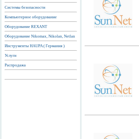
Системы безопасности
Компьютерное оборудование
Оборудование REXANT
Оборудование Nikomax, Nikolan, Netlan
Инструменты HAUPA ( Германия )
Услуги
Распродажа