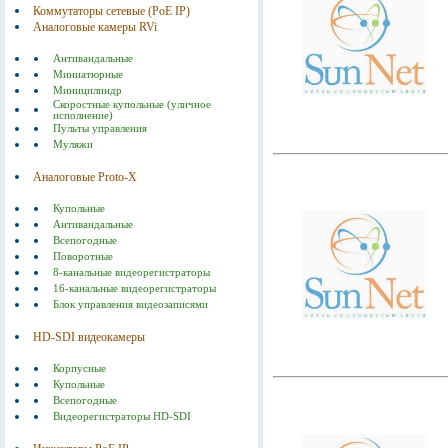
Коммутаторы сетевые (РоЕ IP)
Аналоговые камеры RVi
Антивандальные
Миниатюрные
Миницилиндр
Скоростные купольные (уличное
исполнение)
Пульты управления
Муляжи
Аналоговые Proto-X
Купольные
Антивандальные
Всепогодные
Поворотные
8-канальные видеорегистраторы
16-канальные видеорегистраторы
Блок управления видеозаписями
HD-SDI видеокамеры
Корпусные
Купольные
Всепогодные
Видеорегистраторы HD-SDI