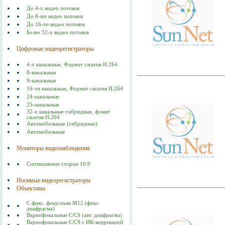
До 4-х видео потоков
До 8-ми видео потоков
До 16-ти видео потоков
Более 32-х видео потоков
Цифровые видеорегистраторы
4-х канальные, Формат сжатия Н.264
8-канальные
9-канальные
16-ти канальные, Формат сжатия Н.264
24-канальные
25-канальные
32-х канальные гибридные, фомат
сжатия H.264
Автомобильные (гибридные)
Автомобильные
Мониторы видеонаблюдения
Соотношение сторон 16:9
Носимые видеорегистраторы
Объективы
С фикс. фокусным M12 (фикс.
диафрагма)
Вариофокальные С/СS (авт. диафрагма)
Вариофокальные C/CS с ИК-коррекцией