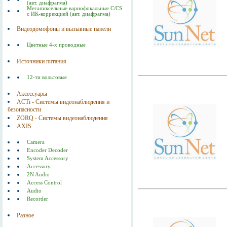
(авт. диафрагма)
Мегапиксельные вариофокальные C/CS
с ИК-коррекцией (авт. диафрагма)
Видеодомофоны и вызывные панели
Цветные 4-х проводные
Источники питания
12-ти вольтовые
Аксессуары
ACTi - Системы видеонаблюдения и
безопасности
ZORQ - Системы видеонаблюдения
AXIS
Camera
Encoder Decoder
System Accessory
Accessory
2N Audio
Access Control
Audio
Recorder
Разное