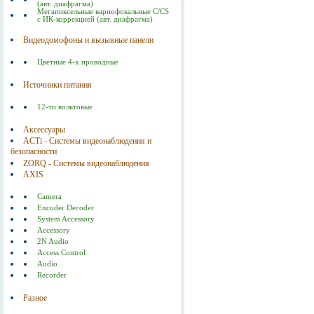
(авт. диафрагма)
Мегапиксельные вариофокальные C/CS
с ИК-коррекцией (авт. диафрагма)
Видеодомофоны и вызывные панели
Цветные 4-х проводные
Источники питания
12-ти вольтовые
Аксессуары
ACTi - Системы видеонаблюдения и
безопасности
ZORQ - Системы видеонаблюдения
AXIS
Camera
Encoder Decoder
System Accessory
Accessory
2N Audio
Access Control
Audio
Recorder
Разное