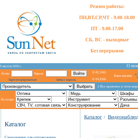
Режим работы:
ПН,ВТ,СР,ЧТ - 9.00-18.00
ПТ - 9.00-17.00
СБ, ВС - выходные
Без перерывов
О ко
9 августа 2026 г.
$=82,1665
Логин:
Пароль:
Ваша корзина
€=94,8366
Зарегистрироваться
Забыл пароль
:) Все приятное в этом мир
На складе:
Каталог
Видеонаблю
/
Каталог
Сварочники для оптоволокна