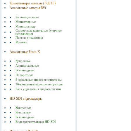
Коммутаторы сетевые (РоЕ IP)
Аналоговые камеры RVi
Антивандальные
Миниатюрные
Миницилиндр
Скоростные купольные (уличное
исполнение)
Пульты управления
Муляжи
Аналоговые Proto-X
Купольные
Антивандальные
Всепогодные
Поворотные
8-канальные видеорегистраторы
16-канальные видеорегистраторы
Блок управления видеозаписями
HD-SDI видеокамеры
Корпусные
Купольные
Всепогодные
Видеорегистраторы HD-SDI