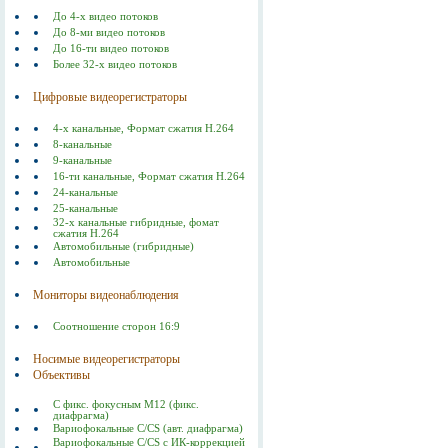
До 4-х видео потоков
До 8-ми видео потоков
До 16-ти видео потоков
Более 32-х видео потоков
Цифровые видеорегистраторы
4-х канальные, Формат сжатия Н.264
8-канальные
9-канальные
16-ти канальные, Формат сжатия Н.264
24-канальные
25-канальные
32-х канальные гибридные, фомат
сжатия H.264
Автомобильные (гибридные)
Автомобильные
Мониторы видеонаблюдения
Соотношение сторон 16:9
Носимые видеорегистраторы
Объективы
С фикс. фокусным M12 (фикс.
диафрагма)
Вариофокальные С/СS (авт. диафрагма)
Вариофокальные C/CS с ИК-коррекцией