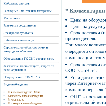
Кабельные системы
* Комментарии
Расходные и монтажные материалы
Маркировка
Цены на оборудов
Разъемные соединители
Цены на услуги у
Срок поставки (п
Электрооборудование
производителя.
Кабельная канализация
При малом количест
Строительство общегородских и
очередного оптовог
загородных объектов
компенсации стоим
Оборудование TV, СВЧ, сотовая связь
Срок поставки от
Заземление, молниезащита, защита от
ООО "СанНет".
перенапряжений
Если дата в строч
Оборудование COMMENG
через Интернет-маг
Видеонаблюдение
компании через люб
IP видеонаблюдение Dahua
ОПТ1 - постоянны
Комплекты видеонаблюдения
Муляж камер
отрицательной исто
IP-камеры видеонаблюдения