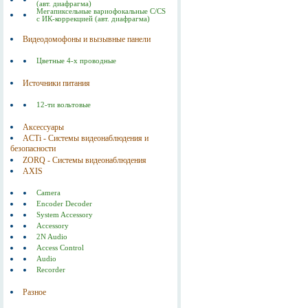
(авт. диафрагма)
Мегапиксельные вариофокальные C/CS
с ИК-коррекцией (авт. диафрагма)
Видеодомофоны и вызывные панели
Цветные 4-х проводные
Источники питания
12-ти вольтовые
Аксессуары
ACTi - Системы видеонаблюдения и
безопасности
ZORQ - Системы видеонаблюдения
AXIS
Camera
Encoder Decoder
System Accessory
Accessory
2N Audio
Access Control
Audio
Recorder
Разное