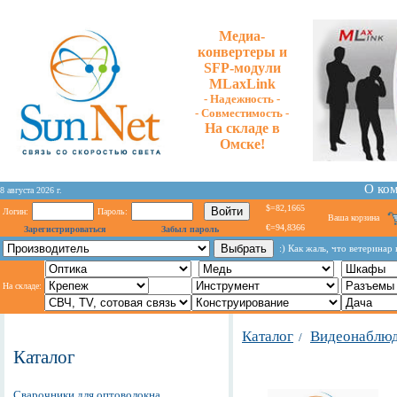
Медиа-
конвертеры и
SFP-модули
MLaxLink
- Надежность -
- Cовместимость -
На складе в
Омске!
О ко
8 августа 2026 г.
$=82,1665
Логин:
Пароль:
Ваша корзина
€=94,8366
Зарегистрироваться
Забыл пароль
:) Как жаль, что ветеринар 
На складе:
Каталог
Видеонаблю
/
Каталог
Сварочники для оптоволокна