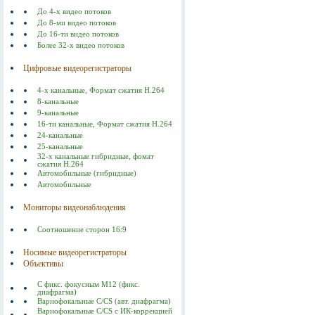
До 4-х видео потоков
До 8-ми видео потоков
До 16-ти видео потоков
Более 32-х видео потоков
Цифровые видеорегистраторы
4-х канальные, Формат сжатия Н.264
8-канальные
9-канальные
16-ти канальные, Формат сжатия Н.264
24-канальные
25-канальные
32-х канальные гибридные, фомат
сжатия H.264
Автомобильные (гибридные)
Автомобильные
Мониторы видеонаблюдения
Соотношение сторон 16:9
Носимые видеорегистраторы
Объективы
С фикс. фокусным M12 (фикс.
диафрагма)
Вариофокальные С/СS (авт. диафрагма)
Вариофокальные C/CS с ИК-коррекцией