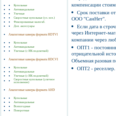
компенсации стоим
Купольные
Антивандальные
Срок поставки от
Уличные
ООО "СанНет".
Скоростные купольные (ул. исп.)
Фиксированные малогаб.
Если дата в строч
Доп. аксессуары
через Интернет-маг
Аналоговые камеры формата HDTVI
компании через люб
Купольные
ОПТ1 - постоянны
Антивандальные
Уличные (с ИК-подсветкой)
отрицательной исто
Аналоговые камеры формата HDСVI
Объемная разовая 
ОПТ2 - реселлер.
Купольные
Антивандальные
Уличные (с ИК-подсветкой)
Скоростные купольные (уличное
исполнение)
Аналоговые камеры формата AHD
Купольные
Антивандальные
Всепогодные
Поворотные