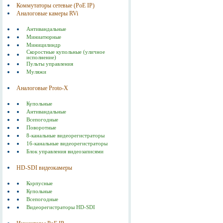
Коммутаторы сетевые (РоЕ IP)
Аналоговые камеры RVi
Антивандальные
Миниатюрные
Миницилиндр
Скоростные купольные (уличное
исполнение)
Пульты управления
Муляжи
Аналоговые Proto-X
Купольные
Антивандальные
Всепогодные
Поворотные
8-канальные видеорегистраторы
16-канальные видеорегистраторы
Блок управления видеозаписями
HD-SDI видеокамеры
Корпусные
Купольные
Всепогодные
Видеорегистраторы HD-SDI