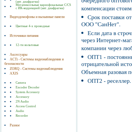
очередного оптовог
(авт. диафрагма)
Мегапиксельные вариофокальные C/CS
компенсации стоим
с ИК-коррекцией (авт. диафрагма)
Срок поставки от
Видеодомофоны и вызывные панели
ООО "СанНет".
Цветные 4-х проводные
Если дата в строч
Источники питания
через Интернет-маг
12-ти вольтовые
компании через люб
Аксессуары
ОПТ1 - постоянны
ACTi - Системы видеонаблюдения и
отрицательной исто
безопасности
ZORQ - Системы видеонаблюдения
Объемная разовая 
AXIS
ОПТ2 - реселлер.
Camera
Encoder Decoder
System Accessory
Accessory
2N Audio
Access Control
Audio
Recorder
Разное