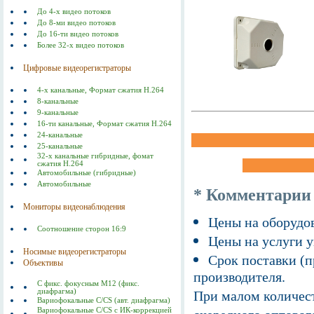
До 4-х видео потоков
До 8-ми видео потоков
До 16-ти видео потоков
Более 32-х видео потоков
Цифровые видеорегистраторы
4-х канальные, Формат сжатия Н.264
8-канальные
9-канальные
16-ти канальные, Формат сжатия Н.264
24-канальные
25-канальные
32-х канальные гибридные, фомат
сжатия H.264
Автомобильные (гибридные)
Автомобильные
* Комментарии
Мониторы видеонаблюдения
Цены на оборудов
Соотношение сторон 16:9
Цены на услуги у
Носимые видеорегистраторы
Срок поставки (п
Объективы
производителя.
С фикс. фокусным M12 (фикс.
диафрагма)
При малом количест
Вариофокальные С/СS (авт. диафрагма)
Вариофокальные C/CS с ИК-коррекцией