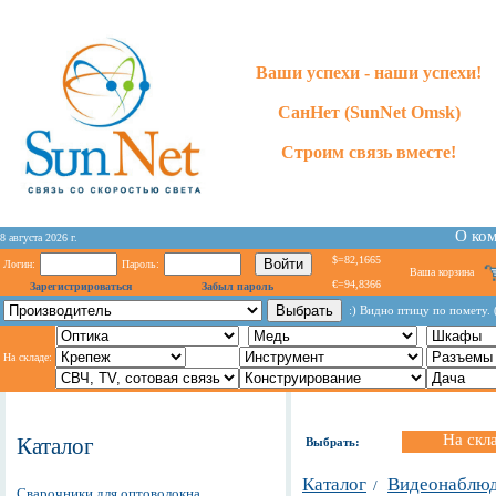
Ваши успехи - наши успехи!
СанНет (SunNet Omsk)
Строим связь вместе!
О ко
8 августа 2026 г.
$=82,1665
Логин:
Пароль:
Ваша корзина
€=94,8366
Зарегистрироваться
Забыл пароль
:) Видно птицу по помету. 
На складе:
На скл
Каталог
Выбрать:
Каталог
Видеонаблю
/
Сварочники для оптоволокна