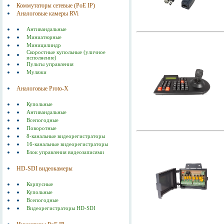
Коммутаторы сетевые (РоЕ IP)
Аналоговые камеры RVi
Антивандальные
Миниатюрные
Миницилиндр
Скоростные купольные (уличное
исполнение)
Пульты управления
Муляжи
Аналоговые Proto-X
Купольные
Антивандальные
Всепогодные
Поворотные
8-канальные видеорегистраторы
16-канальные видеорегистраторы
Блок управления видеозаписями
HD-SDI видеокамеры
Корпусные
Купольные
Всепогодные
Видеорегистраторы HD-SDI