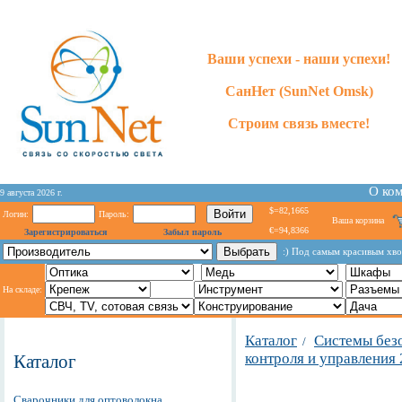
Ваши успехи - наши успехи!
СанНет (SunNet Omsk)
Строим связь вместе!
О ко
9 августа 2026 г.
$=82,1665
Логин:
Пароль:
Ваша корзина
€=94,8366
Зарегистрироваться
Забыл пароль
:) Под самым красивым хво
На складе:
Каталог
Системы без
/
контроля и управления 
Каталог
Сварочники для оптоволокна