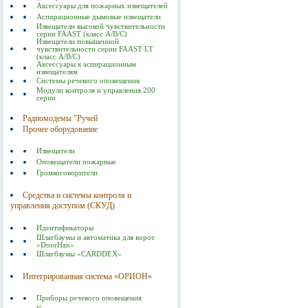
Аксессуары для пожарных извещателей
Аспирационные дымовые извещатели
Извещатели высокой чувствительности
серии FAAST (класс А/В/С)
Извещатели повышенной
чувствительности серии FAAST LT
(класс А/В/С)
Аксессуары к аспирационным
извещателям
Системы речевого оповещения
Модули контроля и управления 200
серии
Радиомодемы "Ручей
Прочее оборудование
Извещатели
Оповещатели пожарные
Громкоговорители
Средства и системы контроля и
управления доступом (СКУД)
Идентификаторы
Шлагбаумы и автоматика для ворот
«DoorHan»
Шлагбаумы «CARDDEX»
Интегрированная система «ОРИОН»
Приборы речевого оповещения