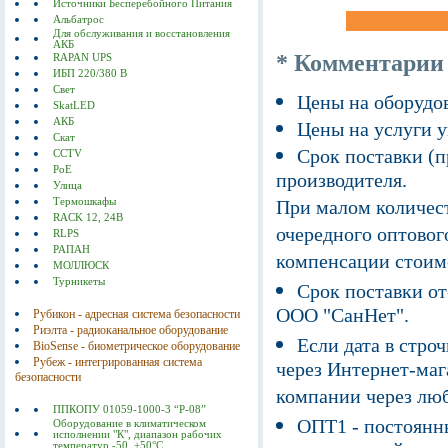
Источники Бесперебойного Питания
Альбатрос
Для обслуживания и восстановления
АКБ
* Комментарии
RAPAN UPS
ИБП 220/380 В
Свет
Цены на оборудов
SkatLED
АКБ
Цены на услуги у
Скат
Срок поставки (п
CCTV
PoE
производителя.
Улица
Термошкафы
При малом количест
RACK 12, 24В
очередного оптовог
RLPS
РАПАН
компенсации стоим
МОЛЛЮСК
Турникеты
Срок поставки от
ООО "СанНет".
Рубикон - адресная система безопасности
Риэлта - радиоканальное оборудование
Если дата в строч
BioSense - биометрическое оборудование
Рубеж - интегрированная система
через Интернет-маг
безопасности
компании через люб
ППКОПУ 01059-1000-3 “Р-08”
ОПТ1 - постоянны
Оборудование в климатическом
исполнении "К", диапазон рабочих
температур -50..+50°С