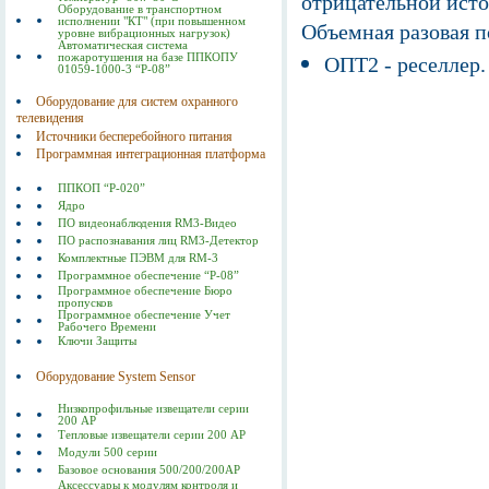
отрицательной исто
Оборудование в транспортном
исполнении "КТ" (при повышенном
Объемная разовая 
уровне вибрационных нагрузок)
Автоматическая система
пожаротушения на базе ППКОПУ
ОПТ2 - реселлер.
01059-1000-3 “Р-08”
Оборудование для систем охранного
телевидения
Источники бесперебойного питания
Программная интеграционная платформа
ППКОП “Р-020”
Ядро
ПО видеонаблюдения RM3-Видео
ПО распознавания лиц RM3-Детектор
Комплектные ПЭВМ для RM-3
Программное обеспечение “Р-08”
Программное обеспечение Бюро
пропусков
Программное обеспечение Учет
Рабочего Времени
Ключи Защиты
Оборудование System Sensor
Низкопрофильные извещатели серии
200 АР
Тепловые извещатели серии 200 АР
Модули 500 серии
Базовое основания 500/200/200AP
Аксессуары к модулям контроля и