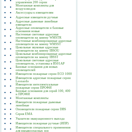
управления 200 серии
Монтажные комплекты для
воздуховодов
Аксессуары к извещателям
Адресные извещатели ручные
Адресные дымовые линейные
извещатели
Адресные оповещатели и базовые
основания новые
Настенные световые адресные
оповещатели на замену WMSTR
Настенные комбинированные адресные
оповещатели на замену WMSST
Цокольные звуковые адресные
оповещатели на замену IBSOU
Цокольные комбинированные адресные
оповещатели на замену IBSST
Цокольные световые адресные
оповещатели, установка в B501AP
Базовые основания для новых
оповещателей
Извещатели пожарные серии ECO 1000
Извещатели адресные пожарные серии
Leonardo
Извещатели интеллектуальные
пожарные серии ПРОФИ
Базовые основания для серий 100, 400
и ПРОФИ
Монтажные комплекты
Извещатели пожарные дымовые
линейные
Оповещатели пожарные серии DBS
Серия EMA
Указатели эвакуационного выхода
Извещатели пожарные ручные (ИПР)
Извещатели специального применения
для взрывоопасных зон