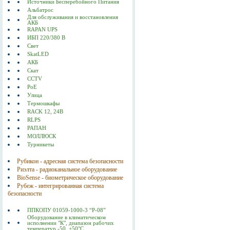
Источники Бесперебойного Питания
Альбатрос
Для обслуживания и восстановления
АКБ
RAPAN UPS
ИБП 220/380 В
Свет
SkatLED
АКБ
Скат
CCTV
PoE
Улица
Термошкафы
RACK 12, 24В
RLPS
РАПАН
МОЛЛЮСК
Турникеты
Рубикон - адресная система безопасности
Риэлта - радиоканальное оборудование
BioSense - биометрическое оборудование
Рубеж - интегрированная система
безопасности
ППКОПУ 01059-1000-3 “Р-08”
Оборудование в климатическом
исполнении "К", диапазон рабочих
температур -50..+50°С