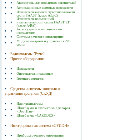
Аксессуары для пожарных извещателей
Аспирационные дымовые извещатели
Извещатели высокой чувствительности
серии FAAST (класс А/В/С)
Извещатели повышенной
чувствительности серии FAAST LT
(класс А/В/С)
Аксессуары к аспирационным
извещателям
Системы речевого оповещения
Модули контроля и управления 200
серии
Радиомодемы "Ручей
Прочее оборудование
Извещатели
Оповещатели пожарные
Громкоговорители
Средства и системы контроля и
управления доступом (СКУД)
Идентификаторы
Шлагбаумы и автоматика для ворот
«DoorHan»
Шлагбаумы «CARDDEX»
Интегрированная система «ОРИОН»
Приборы речевого оповещения