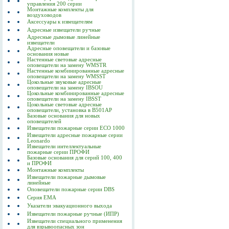
управления 200 серии
Монтажные комплекты для
воздуховодов
Аксессуары к извещателям
Адресные извещатели ручные
Адресные дымовые линейные
извещатели
Адресные оповещатели и базовые
основания новые
Настенные световые адресные
оповещатели на замену WMSTR
Настенные комбинированные адресные
оповещатели на замену WMSST
Цокольные звуковые адресные
оповещатели на замену IBSOU
Цокольные комбинированные адресные
оповещатели на замену IBSST
Цокольные световые адресные
оповещатели, установка в B501AP
Базовые основания для новых
оповещателей
Извещатели пожарные серии ECO 1000
Извещатели адресные пожарные серии
Leonardo
Извещатели интеллектуальные
пожарные серии ПРОФИ
Базовые основания для серий 100, 400
и ПРОФИ
Монтажные комплекты
Извещатели пожарные дымовые
линейные
Оповещатели пожарные серии DBS
Серия EMA
Указатели эвакуационного выхода
Извещатели пожарные ручные (ИПР)
Извещатели специального применения
для взрывоопасных зон