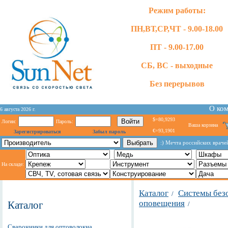
Режим работы:
ПН,ВТ,СР,ЧТ - 9.00-18.00
ПТ - 9.00-17.00
СБ, ВС - выходные
Без перерывов
О ко
6 августа 2026 г.
$=80,9293
Логин:
Пароль:
Ваша корзина
€=93,1901
Зарегистрироваться
Забыл пароль
:) Мечта российских враче
На складе:
Каталог
Системы без
/
оповещения
Каталог
/
Сварочники для оптоволокна