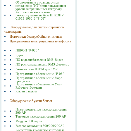
Оборудование в транспортном
исполнении "КТ" (при повышенном
уровне вибрационных нагрузок)
Автоматическая система
пожаротушения на базе ППКОПУ
01059-1000-3 “Р-08”
Оборудование для систем охранного
телевидения
Источники бесперебойного питания
Программная интеграционная платформа
ППКОП “Р-020”
Ядро
ПО видеонаблюдения RM3-Видео
ПО распознавания лиц RM3-Детектор
Комплектные ПЭВМ для RM-3
Программное обеспечение “Р-08”
Программное обеспечение Бюро
пропусков
Программное обеспечение Учет
Рабочего Времени
Ключи Защиты
Оборудование System Sensor
Низкопрофильные извещатели серии
200 АР
Тепловые извещатели серии 200 АР
Модули 500 серии
Базовое основания 500/200/200AP
Аксессуары к модулям контроля и