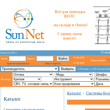
Всё для монтажа
ВОЛС
- на складе в Омске!
Строим связь
вместе!
О ко
6 августа 2026 г.
$=80,9293
Логин:
Пароль:
Ваша корзина
€=93,1901
Зарегистрироваться
Забыл пароль
:) Сколько о себе ни расск
На складе:
Каталог
Системы без
/
Каталог
Сварочники для оптоволокна