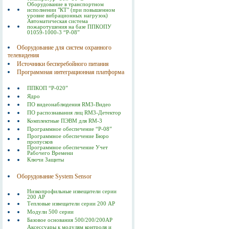
Оборудование в транспортном
исполнении "КТ" (при повышенном
уровне вибрационных нагрузок)
Автоматическая система
пожаротушения на базе ППКОПУ
01059-1000-3 “Р-08”
Оборудование для систем охранного
телевидения
Источники бесперебойного питания
Программная интеграционная платформа
ППКОП “Р-020”
Ядро
ПО видеонаблюдения RM3-Видео
ПО распознавания лиц RM3-Детектор
Комплектные ПЭВМ для RM-3
Программное обеспечение “Р-08”
Программное обеспечение Бюро
пропусков
Программное обеспечение Учет
Рабочего Времени
Ключи Защиты
Оборудование System Sensor
Низкопрофильные извещатели серии
200 АР
Тепловые извещатели серии 200 АР
Модули 500 серии
Базовое основания 500/200/200AP
Аксессуары к модулям контроля и