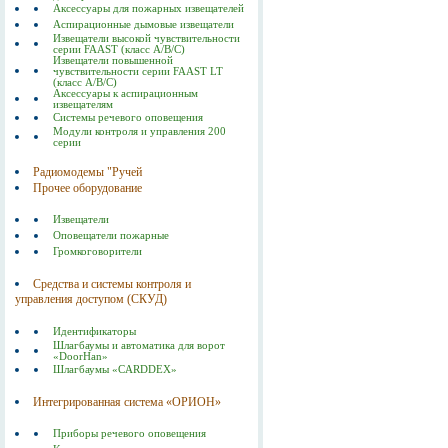
Аксессуары для пожарных извещателей
Аспирационные дымовые извещатели
Извещатели высокой чувствительности
серии FAAST (класс А/В/С)
Извещатели повышенной
чувствительности серии FAAST LT
(класс А/В/С)
Аксессуары к аспирационным
извещателям
Системы речевого оповещения
Модули контроля и управления 200
серии
Радиомодемы "Ручей
Прочее оборудование
Извещатели
Оповещатели пожарные
Громкоговорители
Средства и системы контроля и
управления доступом (СКУД)
Идентификаторы
Шлагбаумы и автоматика для ворот
«DoorHan»
Шлагбаумы «CARDDEX»
Интегрированная система «ОРИОН»
Приборы речевого оповещения