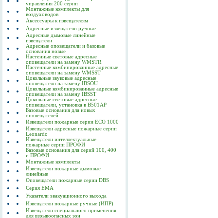
управления 200 серии
Монтажные комплекты для
воздуховодов
Аксессуары к извещателям
Адресные извещатели ручные
Адресные дымовые линейные
извещатели
Адресные оповещатели и базовые
основания новые
Настенные световые адресные
оповещатели на замену WMSTR
Настенные комбинированные адресные
оповещатели на замену WMSST
Цокольные звуковые адресные
оповещатели на замену IBSOU
Цокольные комбинированные адресные
оповещатели на замену IBSST
Цокольные световые адресные
оповещатели, установка в B501AP
Базовые основания для новых
оповещателей
Извещатели пожарные серии ECO 1000
Извещатели адресные пожарные серии
Leonardo
Извещатели интеллектуальные
пожарные серии ПРОФИ
Базовые основания для серий 100, 400
и ПРОФИ
Монтажные комплекты
Извещатели пожарные дымовые
линейные
Оповещатели пожарные серии DBS
Серия EMA
Указатели эвакуационного выхода
Извещатели пожарные ручные (ИПР)
Извещатели специального применения
для взрывоопасных зон