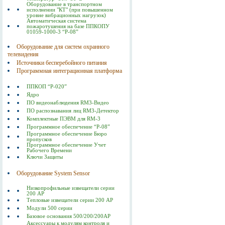
Оборудование в транспортном
исполнении "КТ" (при повышенном
уровне вибрационных нагрузок)
Автоматическая система
пожаротушения на базе ППКОПУ
01059-1000-3 “Р-08”
Оборудование для систем охранного
телевидения
Источники бесперебойного питания
Программная интеграционная платформа
ППКОП “Р-020”
Ядро
ПО видеонаблюдения RM3-Видео
ПО распознавания лиц RM3-Детектор
Комплектные ПЭВМ для RM-3
Программное обеспечение “Р-08”
Программное обеспечение Бюро
пропусков
Программное обеспечение Учет
Рабочего Времени
Ключи Защиты
Оборудование System Sensor
Низкопрофильные извещатели серии
200 АР
Тепловые извещатели серии 200 АР
Модули 500 серии
Базовое основания 500/200/200AP
Аксессуары к модулям контроля и