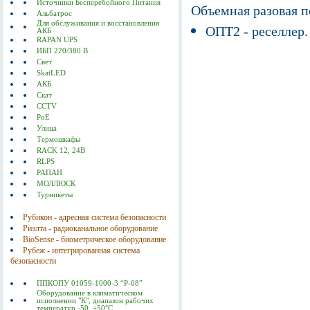
Источники Бесперебойного Питания
Объемная разовая 
Альбатрос
Для обслуживания и восстановления
ОПТ2 - реселлер.
АКБ
RAPAN UPS
ИБП 220/380 В
Свет
SkatLED
АКБ
Скат
CCTV
PoE
Улица
Термошкафы
RACK 12, 24В
RLPS
РАПАН
МОЛЛЮСК
Турникеты
Рубикон - адресная система безопасности
Риэлта - радиоканальное оборудование
BioSense - биометрическое оборудование
Рубеж - интегрированная система
безопасности
ППКОПУ 01059-1000-3 “Р-08”
Оборудование в климатическом
исполнении "К", диапазон рабочих
температур -50..+50°С