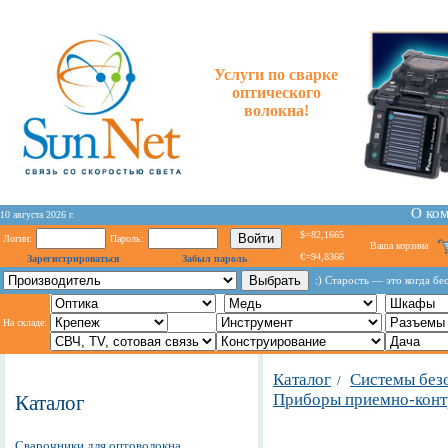
Услуги по сварке
оптического
волокна!
О ко
10 августа 2026 г.
$=82,1665
Логин:
Пароль:
Ваша корзина
€=94,8366
Зарегистрироваться
Забыл пароль
:) Старость — это когда бе
На складе:
Каталог
Системы без
/
Приборы приемно-конт
Каталог
Сварочники для оптоволокна