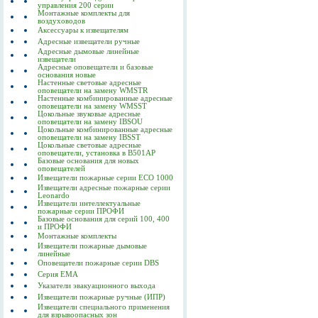
управления 200 серии
Монтажные комплекты для
воздуховодов
Аксессуары к извещателям
Адресные извещатели ручные
Адресные дымовые линейные
извещатели
Адресные оповещатели и базовые
основания новые
Настенные световые адресные
оповещатели на замену WMSTR
Настенные комбинированные адресные
оповещатели на замену WMSST
Цокольные звуковые адресные
оповещатели на замену IBSOU
Цокольные комбинированные адресные
оповещатели на замену IBSST
Цокольные световые адресные
оповещатели, установка в B501AP
Базовые основания для новых
оповещателей
Извещатели пожарные серии ECO 1000
Извещатели адресные пожарные серии
Leonardo
Извещатели интеллектуальные
пожарные серии ПРОФИ
Базовые основания для серий 100, 400
и ПРОФИ
Монтажные комплекты
Извещатели пожарные дымовые
линейные
Оповещатели пожарные серии DBS
Серия EMA
Указатели эвакуационного выхода
Извещатели пожарные ручные (ИПР)
Извещатели специального применения
для взрывоопасных зон