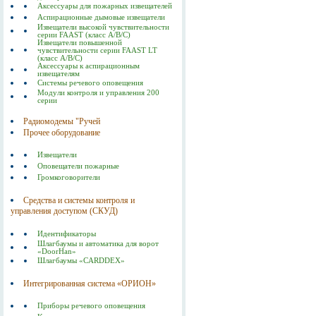
Аксессуары для пожарных извещателей
Аспирационные дымовые извещатели
Извещатели высокой чувствительности
серии FAAST (класс А/В/С)
Извещатели повышенной
чувствительности серии FAAST LT
(класс А/В/С)
Аксессуары к аспирационным
извещателям
Системы речевого оповещения
Модули контроля и управления 200
серии
Радиомодемы "Ручей
Прочее оборудование
Извещатели
Оповещатели пожарные
Громкоговорители
Средства и системы контроля и
управления доступом (СКУД)
Идентификаторы
Шлагбаумы и автоматика для ворот
«DoorHan»
Шлагбаумы «CARDDEX»
Интегрированная система «ОРИОН»
Приборы речевого оповещения