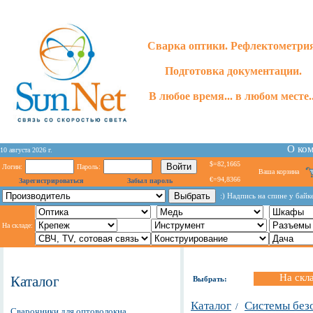
Сварка оптики. Рефлектометри
Подготовка документации.
В любое время... в любом месте..
О ко
10 августа 2026 г.
$=82,1665
Логин:
Пароль:
Ваша корзина
€=94,8366
Зарегистрироваться
Забыл пароль
:) Надпись на спине у байк
На складе:
На скл
Каталог
Выбрать:
Каталог
Системы без
/
Сварочники для оптоволокна