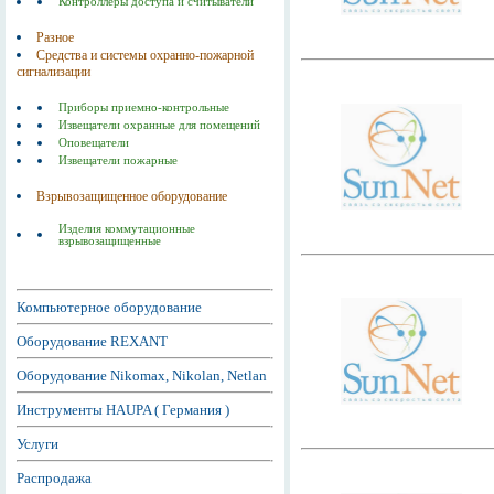
Контроллеры доступа и считыватели
Разное
Средства и системы охранно-пожарной
сигнализации
Приборы приемно-контрольные
Извещатели охранные для помещений
Оповещатели
Извещатели пожарные
Взрывозащищенное оборудование
Изделия коммутационные
взрывозащищенные
Компьютерное оборудование
Оборудование REXANT
Оборудование Nikomax, Nikolan, Netlan
Инструменты HAUPA ( Германия )
Услуги
Распродажа