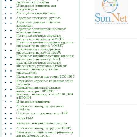
управления 200 серии
Монтажные комплекты для
воздуховодов
Аксессуары к извещателям
Адресные извещатели ручные
Адресные дымовые линейные
извещатели
Адресные оповещатели и базовые
основания новые
Настенные световые адресные
оповещатели на замену WMSTR
Настенные комбинированные адресные
оповещатели на замену WMSST
Цокольные звуковые адресные
оповещатели на замену IBSOU
Цокольные комбинированные адресные
оповещатели на замену IBSST
Цокольные световые адресные
оповещатели, установка в B501AP
Базовые основания для новых
оповещателей
Извещатели пожарные серии ECO 1000
Извещатели адресные пожарные серии
Leonardo
Извещатели интеллектуальные
пожарные серии ПРОФИ
Базовые основания для серий 100, 400
и ПРОФИ
Монтажные комплекты
Извещатели пожарные дымовые
линейные
Оповещатели пожарные серии DBS
Серия EMA
Указатели эвакуационного выхода
Извещатели пожарные ручные (ИПР)
Извещатели специального применения
для взрывоопасных зон