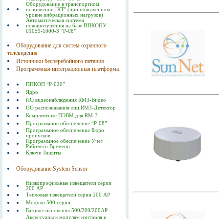
Оборудование в транспортном
исполнении "КТ" (при повышенном
уровне вибрационных нагрузок)
Автоматическая система
пожаротушения на базе ППКОПУ
01059-1000-3 “Р-08”
Оборудование для систем охранного
телевидения
Источники бесперебойного питания
Программная интеграционная платформа
ППКОП “Р-020”
Ядро
ПО видеонаблюдения RM3-Видео
ПО распознавания лиц RM3-Детектор
Комплектные ПЭВМ для RM-3
Программное обеспечение “Р-08”
Программное обеспечение Бюро
пропусков
Программное обеспечение Учет
Рабочего Времени
Ключи Защиты
Оборудование System Sensor
Низкопрофильные извещатели серии
200 АР
Тепловые извещатели серии 200 АР
Модули 500 серии
Базовое основания 500/200/200AP
Аксессуары к модулям контроля и