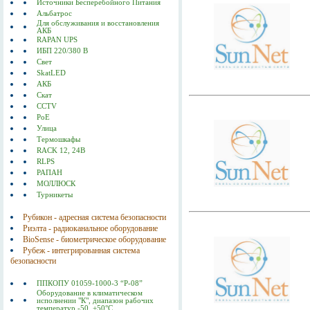
Источники Бесперебойного Питания
Альбатрос
Для обслуживания и восстановления
АКБ
RAPAN UPS
ИБП 220/380 В
Свет
SkatLED
АКБ
Скат
CCTV
PoE
Улица
Термошкафы
RACK 12, 24В
RLPS
РАПАН
МОЛЛЮСК
Турникеты
Рубикон - адресная система безопасности
Риэлта - радиоканальное оборудование
BioSense - биометрическое оборудование
Рубеж - интегрированная система
безопасности
ППКОПУ 01059-1000-3 “Р-08”
Оборудование в климатическом
исполнении "К", диапазон рабочих
температур -50..+50°С