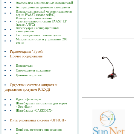
Аксессуары для пожарных извещателей
Аспирационные дымовые извещатели
Извещатели высокой чувствительности
серии FAAST (класс А/В/С)
Извещатели повышенной
чувствительности серии FAAST LT
(класс А/В/С)
Аксессуары к аспирационным
извещателям
Системы речевого оповещения
Модули контроля и управления 200
серии
Радиомодемы "Ручей
Прочее оборудование
Извещатели
Оповещатели пожарные
Громкоговорители
Средства и системы контроля и
управления доступом (СКУД)
Идентификаторы
Шлагбаумы и автоматика для ворот
«DoorHan»
Шлагбаумы «CARDDEX»
Интегрированная система «ОРИОН»
Приборы речевого оповещения