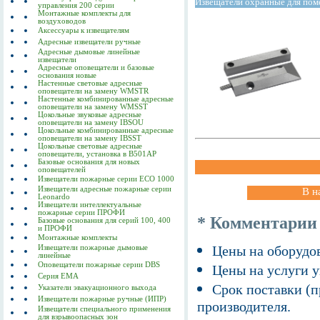
Извещатели охранные для по
управления 200 серии
Монтажные комплекты для
воздуховодов
Аксессуары к извещателям
Адресные извещатели ручные
Адресные дымовые линейные
извещатели
Адресные оповещатели и базовые
основания новые
Настенные световые адресные
оповещатели на замену WMSTR
Настенные комбинированные адресные
оповещатели на замену WMSST
Цокольные звуковые адресные
оповещатели на замену IBSOU
Цокольные комбинированные адресные
оповещатели на замену IBSST
Цокольные световые адресные
оповещатели, установка в B501AP
Базовые основания для новых
оповещателей
Извещатели пожарные серии ECO 1000
Извещатели адресные пожарные серии
В н
Leonardo
Извещатели интеллектуальные
пожарные серии ПРОФИ
* Комментарии
Базовые основания для серий 100, 400
и ПРОФИ
Монтажные комплекты
Цены на оборудов
Извещатели пожарные дымовые
линейные
Оповещатели пожарные серии DBS
Цены на услуги у
Серия EMA
Срок поставки (п
Указатели эвакуационного выхода
Извещатели пожарные ручные (ИПР)
производителя.
Извещатели специального применения
для взрывоопасных зон