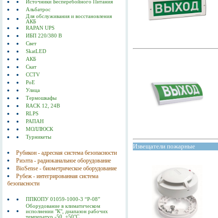
Источники Бесперебойного Питания
Альбатрос
Для обслуживания и восстановления
АКБ
RAPAN UPS
ИБП 220/380 В
Свет
SkatLED
АКБ
Скат
CCTV
PoE
Улица
Термошкафы
RACK 12, 24В
RLPS
РАПАН
МОЛЛЮСК
Турникеты
Извещатели пожарные
Рубикон - адресная система безопасности
Риэлта - радиоканальное оборудование
BioSense - биометрическое оборудование
Рубеж - интегрированная система
безопасности
ППКОПУ 01059-1000-3 “Р-08”
Оборудование в климатическом
исполнении "К", диапазон рабочих
температур -50..+50°С