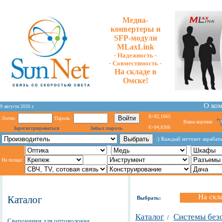
Медиа-
конвертеры и
SFP-модули
MLaxLink
- Надежность -
- Cовместимость -
На складе в
Омске!
О ко
9 августа 2026 г.
$=82,1665
Логин:
Пароль:
Ваша корзина
€=94,8366
Зарегистрироваться
Забыл пароль
:) Каждый мечтает зарабаты
На складе:
На скл
Каталог
Выбрать:
Каталог
Системы без
/
Сварочники для оптоволокна