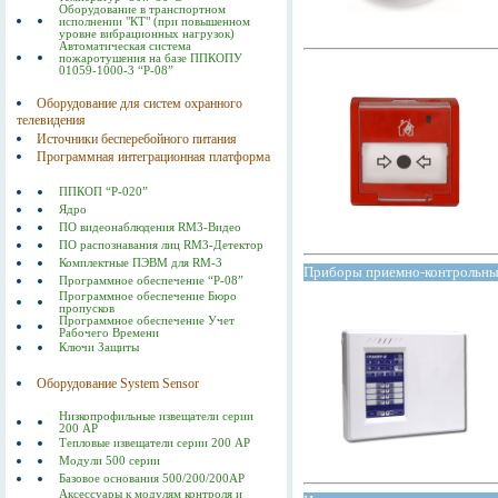
Оборудование в транспортном
исполнении "КТ" (при повышенном
уровне вибрационных нагрузок)
Автоматическая система
пожаротушения на базе ППКОПУ
01059-1000-3 “Р-08”
Оборудование для систем охранного
телевидения
Источники бесперебойного питания
Программная интеграционная платформа
ППКОП “Р-020”
Ядро
ПО видеонаблюдения RM3-Видео
ПО распознавания лиц RM3-Детектор
Комплектные ПЭВМ для RM-3
Приборы приемно-контрольн
Программное обеспечение “Р-08”
Программное обеспечение Бюро
пропусков
Программное обеспечение Учет
Рабочего Времени
Ключи Защиты
Оборудование System Sensor
Низкопрофильные извещатели серии
200 АР
Тепловые извещатели серии 200 АР
Модули 500 серии
Базовое основания 500/200/200AP
Аксессуары к модулям контроля и