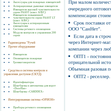
При малом количест
Аксессуары для пожарных извещателей
Аспирационные дымовые извещатели
очередного оптовог
Извещатели высокой чувствительности
серии FAAST (класс А/В/С)
компенсации стоим
Извещатели повышенной
чувствительности серии FAAST LT
(класс А/В/С)
Срок поставки от
Аксессуары к аспирационным
извещателям
ООО "СанНет".
Системы речевого оповещения
Модули контроля и управления 200
Если дата в строч
серии
через Интернет-маг
Радиомодемы "Ручей
Прочее оборудование
компании через люб
Извещатели
ОПТ1 - постоянны
Оповещатели пожарные
отрицательной исто
Громкоговорители
Объемная разовая 
Средства и системы контроля и
управления доступом (СКУД)
ОПТ2 - реселлер.
Идентификаторы
Шлагбаумы и автоматика для ворот
«DoorHan»
Шлагбаумы «CARDDEX»
Интегрированная система «ОРИОН»
Приборы речевого оповещения