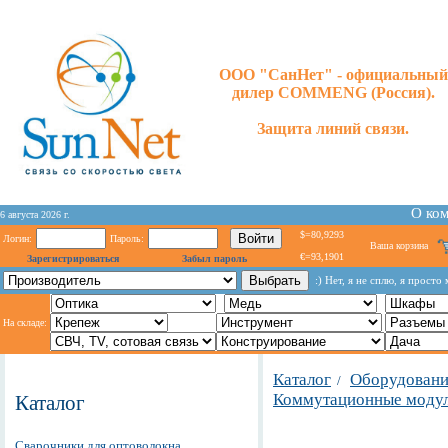
ООО "СанНет" - официальный
дилер COMMENG (Россия).
Защита линий связи.
О ко
6 августа 2026 г.
$=80,9293
Логин:
Пароль:
Ваша корзина
€=93,1901
Зарегистрироваться
Забыл пароль
:) Heт, я нe cплю, я пpocт
На складе:
Каталог
Оборудование
/
Коммутационные модул
Каталог
Сварочники для оптоволокна