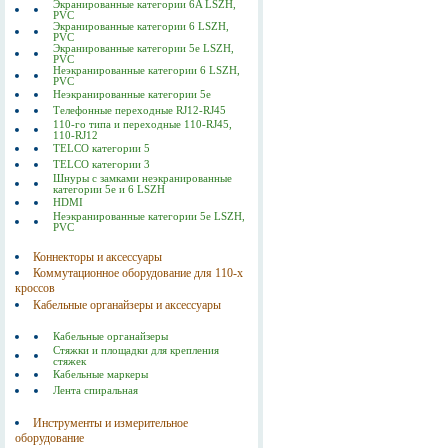
Экранированные категории 6A LSZH,
PVC
Экранированные категории 6 LSZH,
PVC
Экранированные категории 5е LSZH,
PVC
Неэкранированные категории 6 LSZH,
PVC
Неэкранированные категории 5е
Телефонные переходные RJ12-RJ45
110-го типа и переходные 110-RJ45,
110-RJ12
TELCO категории 5
TELCO категории 3
Шнуры с замками неэкранированные
категории 5е и 6 LSZH
HDMI
Неэкранированные категории 5е LSZH,
PVC
Коннекторы и аксессуары
Коммутационное оборудование для 110-х
кроссов
Кабельные органайзеры и аксессуары
Кабельные органайзеры
Стяжки и площадки для крепления
стяжек
Кабельные маркеры
Лента спиральная
Инструменты и измерительное
оборудование