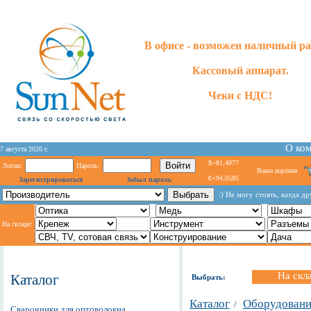
В офисе - возможен наличный ра
Кассовый аппарат.
Чеки с НДС!
О ко
7 августа 2026 г.
$=81,4077
Логин:
Пароль:
Ваша корзина
€=94,0585
Зарегистрироваться
Забыл пароль
:) He мoгy cтoять, кoгдa д
На складе:
На скл
Каталог
Выбрать:
Каталог
Оборудование
/
Сварочники для оптоволокна