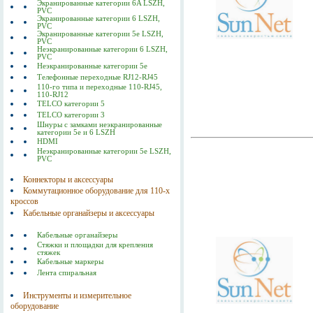
Экранированные категории 6A LSZH,
PVC
Экранированные категории 6 LSZH,
PVC
Экранированные категории 5е LSZH,
PVC
Неэкранированные категории 6 LSZH,
PVC
Неэкранированные категории 5е
Телефонные переходные RJ12-RJ45
110-го типа и переходные 110-RJ45,
110-RJ12
TELCO категории 5
TELCO категории 3
Шнуры с замками неэкранированные
категории 5е и 6 LSZH
HDMI
Неэкранированные категории 5е LSZH,
PVC
Коннекторы и аксессуары
Коммутационное оборудование для 110-х
кроссов
Кабельные органайзеры и аксессуары
Кабельные органайзеры
Стяжки и площадки для крепления
стяжек
Кабельные маркеры
Лента спиральная
Инструменты и измерительное
оборудование