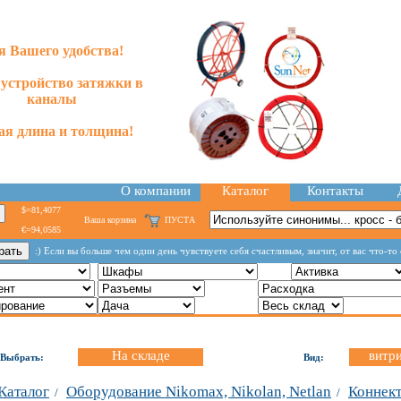
я Вашего удобства!
 устройство затяжки в
каналы
я длина и толщина!
О компании
Каталог
Контакты
$=81,4077
Ваша корзина
ПУСТА
€=94,0585
:) Если вы больше чем один день чувствуете себя счастливым, значит, от вас что-то
На складе
витр
Выбрать:
Вид:
Каталог
Оборудование Nikomax, Nikolan, Netlan
Коннект
/
/