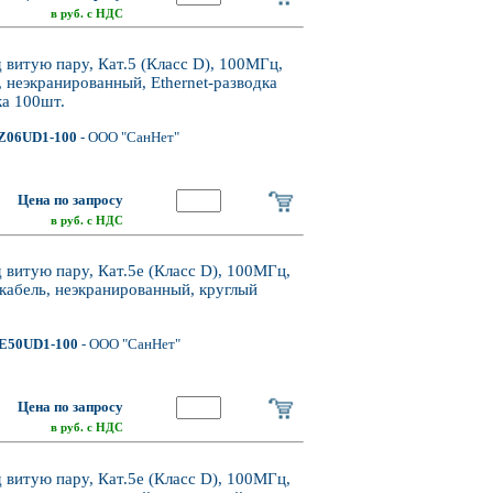
в руб. с НДС
итую пару, Кат.5 (Класс D), 100МГц,
 неэкранированный, Ethernet-разводка
ка 100шт.
Z06UD1-100
- ООО "СанНет"
Цена по запросу
в руб. с НДС
итую пару, Кат.5e (Класс D), 100МГц,
кабель, неэкранированный, круглый
E50UD1-100
- ООО "СанНет"
Цена по запросу
в руб. с НДС
итую пару, Кат.5e (Класс D), 100МГц,