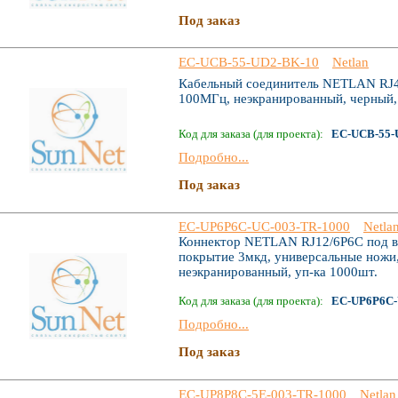
Под заказ
EC-UCB-55-UD2-BK-10
Netlan
Кабельный соединитель NETLAN RJ45-
100МГц, неэкранированный, черный,
Код для заказа (для проекта):
EC-UCB-55-
Подробно...
Под заказ
EC-UP6P6C-UC-003-TR-1000
Netla
Коннектор NETLAN RJ12/6P6C под ви
покрытие 3мкд, универсальные ножи,
неэкранированный, уп-ка 1000шт.
Код для заказа (для проекта):
EC-UP6P6C-
Подробно...
Под заказ
EC-UP8P8C-5E-003-TR-1000
Netlan