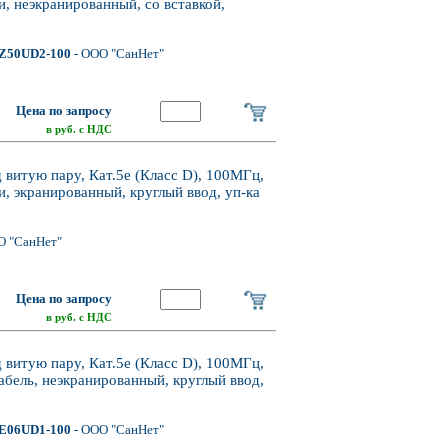
, неэкранированный, со вставкой,
Z50UD2-100
- ООО "СанНет"
Цена по запросу
в руб. с НДС
итую пару, Кат.5e (Класс D), 100МГц,
, экранированный, круглый ввод, уп-ка
О "СанНет"
Цена по запросу
в руб. с НДС
итую пару, Кат.5e (Класс D), 100МГц,
бель, неэкранированный, круглый ввод,
E06UD1-100
- ООО "СанНет"