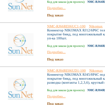
Код для заказа (для проекта):
NMC-RJ64R
Подробно...
Под заказ
NMC-RJ66RE06UC1-100
Nikomax
Коннектор NIKOMAX RJ12/6P6C теле
покрытие 6мкд, под многожильный ка
уп-ка 100шт.
Код для заказа (для проекта):
NMC-RJ66R
Подробно...
Под заказ
NMC-RJ84RE06UD1-100
Nikomax
Коннектор NIKOMAX RJ45/8P4C под в
покрытие 6мкд, под многожильный ка
разводка (контакты 1,2,3,6), круглый
Код для заказа (для проекта):
NMC-RJ84R
Подробно...
Под заказ