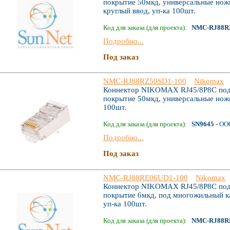
покрытие 50мкд, универсальные ножи
круглый ввод, уп-ка 100шт.
Код для заказа (для проекта):
NMC-RJ88R
Подробно...
Под заказ
NMC-RJ88RZ50SD1-100
Nikomax
Коннектор NIKOMAX RJ45/8P8C под в
покрытие 50мкд, универсальные ножи
100шт.
Код для заказа (для проекта):
SN9645
- ОО
Подробно...
Под заказ
NMC-RJ88RE06UD1-100
Nikomax
Коннектор NIKOMAX RJ45/8P8C под в
покрытие 6мкд, под многожильный ка
уп-ка 100шт.
Код для заказа (для проекта):
NMC-RJ88R