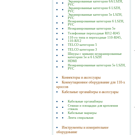
Экранированные категории 6A LSZH,
PVC
Экранированные категории 6 LSZH,
PVC
Экранированные категории 5е LSZH,
PVC
Неэкранированные категории 6 LSZH,
PVC
Неэкранированные категории 5е
Телефонные переходные RJ12-RJ45
110-го типа и переходные 110-RJ45,
110-RJ12
TELCO категории 5
TELCO категории 3
Шнуры с замками неэкранированные
категории 5е и 6 LSZH
HDMI
Неэкранированные категории 5е LSZH,
PVC
Коннекторы и аксессуары
Коммутационное оборудование для 110-х
кроссов
Кабельные органайзеры и аксессуары
Кабельные органайзеры
Стяжки и площадки для крепления
стяжек
Кабельные маркеры
Лента спиральная
Инструменты и измерительное
оборудование