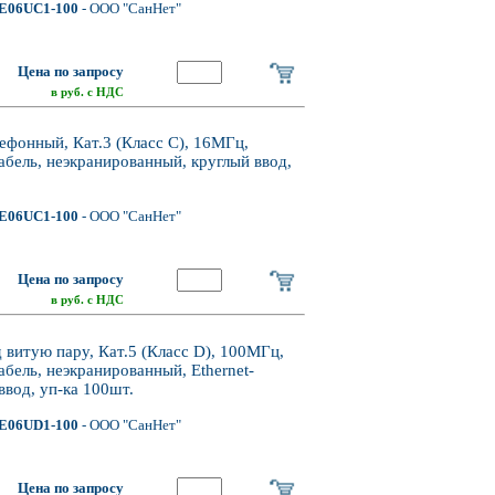
E06UC1-100
- ООО "СанНет"
Цена по запросу
в руб. с НДС
фонный, Кат.3 (Класс C), 16МГц,
бель, неэкранированный, круглый ввод,
E06UC1-100
- ООО "СанНет"
Цена по запросу
в руб. с НДС
итую пару, Кат.5 (Класс D), 100МГц,
бель, неэкранированный, Ethernet-
 ввод, уп-ка 100шт.
E06UD1-100
- ООО "СанНет"
Цена по запросу