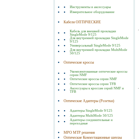
Инструменты и аксессуары
Измерительное оборудование
Кабели ОПТИЧЕСКИЕ
Кабель для внешней прокладки
SingleMode 9/125
Для внутренней прокладки SingleMode
9/125
Универсальный SingleMode 9/125
Для внутренней прокладки MultiMode
50/125
Оптические кроссы
Укомплектованные оптические кроссы
серии NMF
Оптические кроссы серии NMF
Оптические кроссы серии TFB
Аксессуары к кроссам серий NMF и
TFB
Оптические Адаптеры (Розетки)
Адаптеры SingleMode 9/125
Адаптеры MultiMode 50/125
Адаптеры соединительные и
переходные
MPO MTP решения
Оптические Коммутационные шнуры