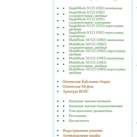
SingleMode 9/125 (OS2) монтажные
SingleMode 9/125 (OS2)
соединительные, двойные
SingleMode 9/125 (OS2)
соединительные, одинарные
SingleMode 9/125 (OS2) переходные,
двойные
SingleMode 9/125 (OS2) переходные,
одинарные
MultiMode 50/125 (OM2) монтажные
MultiMode 50/125 (OM2)
соединительные, двойные
MultiMode 50/125 (OM2) переходные,
двойные
MultiMode 50/125 (OM3) монтажные
MultiMode 50/125 (OM3)
соединительные, двойные
MultiMode 50/125 (OM3) переходные,
двойные
Оптические Кабельные сборки
Оптические Муфты
Арматура ВОЛС
Анкерные зажимы натяжные
Анкерные зажимы поддерживающие
Узлы крепления, кронштейны
Расходники
Инструменты
Индустриальные решения
Антивандальные шкафы