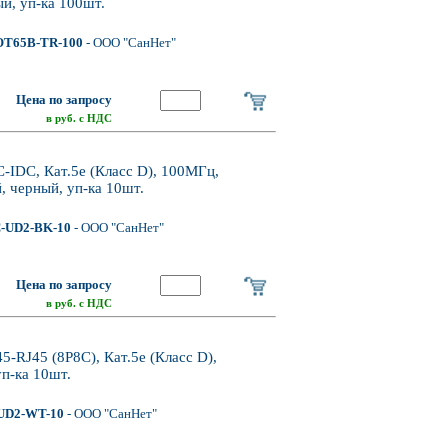
й, уп-ка 100шт.
T65B-TR-100
- ООО "СанНет"
Цена по запросу
в руб. с НДС
IDC, Кат.5e (Класс D), 100МГц,
 черный, уп-ка 10шт.
-UD2-BK-10
- ООО "СанНет"
Цена по запросу
в руб. с НДС
RJ45 (8P8C), Кат.5e (Класс D),
п-ка 10шт.
UD2-WT-10
- ООО "СанНет"