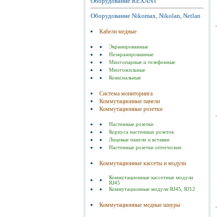
Оборудование REXANT
Оборудование Nikomax, Nikolan, Netlan
Кабели медные
Экранированные
Неэкранированные
Многопарные и телефонные
Многожильные
Коаксиальные
Система мониторинга
Коммутационные панели
Коммутационные розетки
Настенные розетки
Корпуса настенных розеток
Лицевые панели и вставки
Настенные розетки оптические
Коммутационные кассеты и модули
Коммутационные кассетные модули
RJ45
Коммутационные модули RJ45, RJ12
Коммутационные медные шнуры