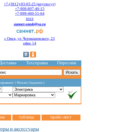
+7-(3812)-93-65-25 (круглосут)
+7-908-807-40-15
+7-999-460-51-64
MAX
sunnet-omsk@ya.ru
г. Омск, ул. Чернышевского, 23
офис 14
Доставка
Техсправка
Опросник
 скрывают. ( Михаил Задорнов )
ина
таблица
прайс-лист
оры и аксессуары