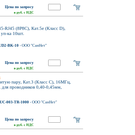
Цена по запросу
в руб. с НДС
RJ45 (8P8C), Кат.5e (Класс D),
 уп-ка 10шт.
UD2-BK-10
- ООО "СанНет"
Цена по запросу
в руб. с НДС
n
тую пару, Кат.3 (Класс C), 16МГц,
 для проводников 0,40-0,45мм,
UC-003-TR-1000
- ООО "СанНет"
Цена по запросу
в руб. с НДС