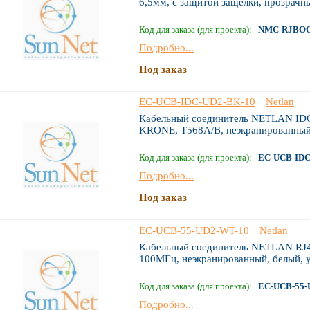
6,5мм, с защитой защелки, прозрачны
Код для заказа (для проекта):
NMC-RJBOO
Подробно...
Под заказ
EC-UCB-IDC-UD2-BK-10
Netlan
Кабельный соединитель NETLAN IDC-
KRONE, T568A/B, неэкранированный,
Код для заказа (для проекта):
EC-UCB-IDC
Подробно...
Под заказ
EC-UCB-55-UD2-WT-10
Netlan
Кабельный соединитель NETLAN RJ45-
100МГц, неэкранированный, белый, у
Код для заказа (для проекта):
EC-UCB-55-
Подробно...