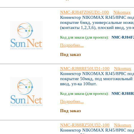
NMC-RJ84FZ06UD1-100
Nikomax
Коннектор NIKOMAX RJ45/8P4C под в
покрытие 6мкд, универсальные ножи,
(контакты 1,2,3,6), плоский ввод, уп-
Код для заказа (для проекта):
NMC-RJ84F
Подробно...
Под заказ
NMC-RJ88RE50UD1-100
Nikomax
Коннектор NIKOMAX RJ45/8P8C под в
покрытие 50мкд, под многожильный 
ввод, уп-ка 100шт.
Код для заказа (для проекта):
NMC-RJ88R
Подробно...
Под заказ
NMC-RJ88RZ50UD2-100
Nikomax
Коннектор NIKOMAX RJ45/8P8C под в