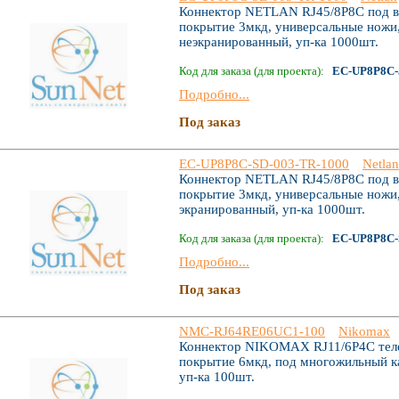
Коннектор NETLAN RJ45/8P8C под ви
покрытие 3мкд, универсальные ножи,
неэкранированный, уп-ка 1000шт.
Код для заказа (для проекта):
EC-UP8P8C-
Подробно...
Под заказ
EC-UP8P8C-SD-003-TR-1000
Netlan
Коннектор NETLAN RJ45/8P8C под ви
покрытие 3мкд, универсальные ножи,
экранированный, уп-ка 1000шт.
Код для заказа (для проекта):
EC-UP8P8C-
Подробно...
Под заказ
NMC-RJ64RE06UC1-100
Nikomax
Коннектор NIKOMAX RJ11/6P4C телеф
покрытие 6мкд, под многожильный ка
уп-ка 100шт.