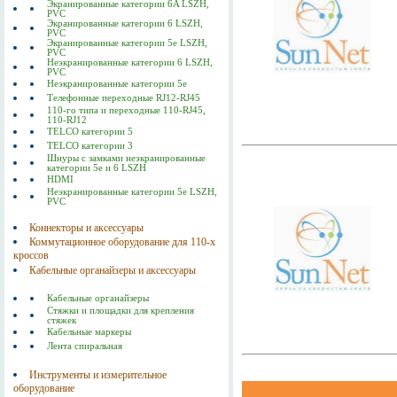
Экранированные категории 6A LSZH,
PVC
Экранированные категории 6 LSZH,
PVC
Экранированные категории 5е LSZH,
PVC
Неэкранированные категории 6 LSZH,
PVC
Неэкранированные категории 5е
Телефонные переходные RJ12-RJ45
110-го типа и переходные 110-RJ45,
110-RJ12
TELCO категории 5
TELCO категории 3
Шнуры с замками неэкранированные
категории 5е и 6 LSZH
HDMI
Неэкранированные категории 5е LSZH,
PVC
Коннекторы и аксессуары
Коммутационное оборудование для 110-х
кроссов
Кабельные органайзеры и аксессуары
Кабельные органайзеры
Стяжки и площадки для крепления
стяжек
Кабельные маркеры
Лента спиральная
Инструменты и измерительное
оборудование