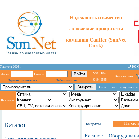
Надежность и качество
- ключевые приоритеты
компании СанНет (SunNet
Omsk)
О ко
7 августа 2026 г.
$=81,4077
Логин:
Пароль:
Ваша корзина
€=94,0585
Зарегистрироваться
Забыл пароль
:) Очень часто о лучших м
На складе:
На скл
Каталог
Выбрать:
Каталог
Оборудование
/
Сварочники для оптоволокна