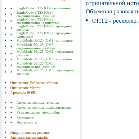
отрицательной исто
SingleMode 9/125 (OS2) монтажные
Объемная разовая 
SingleMode 9/125 (OS2)
соединительные, двойные
ОПТ2 - реселлер.
SingleMode 9/125 (OS2)
соединительные, одинарные
SingleMode 9/125 (OS2) переходные,
двойные
SingleMode 9/125 (OS2) переходные,
одинарные
MultiMode 50/125 (OM2) монтажные
MultiMode 50/125 (OM2)
соединительные, двойные
MultiMode 50/125 (OM2) переходные,
двойные
MultiMode 50/125 (OM3) монтажные
MultiMode 50/125 (OM3)
соединительные, двойные
MultiMode 50/125 (OM3) переходные,
двойные
Оптические Кабельные сборки
Оптические Муфты
Арматура ВОЛС
Анкерные зажимы натяжные
Анкерные зажимы поддерживающие
Узлы крепления, кронштейны
Расходники
Инструменты
Индустриальные решения
Антивандальные шкафы