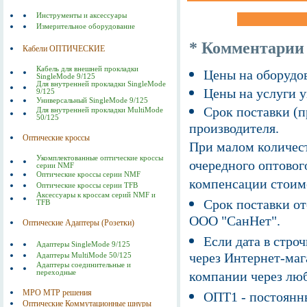
Инструменты и аксессуары
Измерительное оборудование
* Комментарии
Кабели ОПТИЧЕСКИЕ
Кабель для внешней прокладки
Цены на оборудов
SingleMode 9/125
Для внутренней прокладки SingleMode
Цены на услуги у
9/125
Универсальный SingleMode 9/125
Срок поставки (п
Для внутренней прокладки MultiMode
50/125
производителя.
Оптические кроссы
При малом количест
Укомплектованные оптические кроссы
очередного оптовог
серии NMF
Оптические кроссы серии NMF
компенсации стоим
Оптические кроссы серии TFB
Аксессуары к кроссам серий NMF и
Срок поставки от
TFB
ООО "СанНет".
Оптические Адаптеры (Розетки)
Если дата в строч
Адаптеры SingleMode 9/125
через Интернет-маг
Адаптеры MultiMode 50/125
Адаптеры соединительные и
переходные
компании через люб
MPO MTP решения
ОПТ1 - постоянны
Оптические Коммутационные шнуры