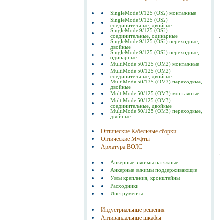
SingleMode 9/125 (OS2) монтажные
SingleMode 9/125 (OS2)
соединительные, двойные
SingleMode 9/125 (OS2)
соединительные, одинарные
SingleMode 9/125 (OS2) переходные,
двойные
SingleMode 9/125 (OS2) переходные,
одинарные
MultiMode 50/125 (OM2) монтажные
MultiMode 50/125 (OM2)
соединительные, двойные
MultiMode 50/125 (OM2) переходные,
двойные
MultiMode 50/125 (OM3) монтажные
MultiMode 50/125 (OM3)
соединительные, двойные
MultiMode 50/125 (OM3) переходные,
двойные
Оптические Кабельные сборки
Оптические Муфты
Арматура ВОЛС
Анкерные зажимы натяжные
Анкерные зажимы поддерживающие
Узлы крепления, кронштейны
Расходники
Инструменты
Индустриальные решения
Антивандальные шкафы