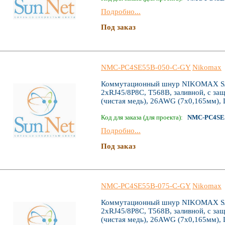
Подробно...
Под заказ
NMC-PC4SE55B-050-C-GY
Nikomax
Коммутационный шнур NIKOMAX S/FT
2хRJ45/8P8C, T568B, заливной, с за
(чистая медь), 26AWG (7х0,165мм), 
Код для заказа (для проекта):
NMC-PC4SE
Подробно...
Под заказ
NMC-PC4SE55B-075-C-GY
Nikomax
Коммутационный шнур NIKOMAX S/FT
2хRJ45/8P8C, T568B, заливной, с за
(чистая медь), 26AWG (7х0,165мм), 