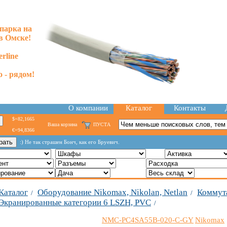
парка на
в Омске!
rline
 - рядом!
О компании
Каталог
Контакты
$=82,1665
Ваша корзина
ПУСТА
€=94,8366
:) Hе так стpашен Бонч, как его Бpуевич.
Каталог
Оборудование Nikomax, Nikolan, Netlan
Коммут
/
/
Экранированные категории 6 LSZH, PVC
/
NMC-PC4SA55B-020-C-GY
Nikomax