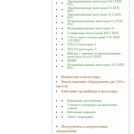
Экранированные категории 6A LSZH,
PVC
Экранированные категории 6 LSZH,
PVC
Экранированные категории 5е LSZH,
PVC
Неэкранированные категории 6 LSZH,
PVC
Неэкранированные категории 5е
Телефонные переходные RJ12-RJ45
110-го типа и переходные 110-RJ45,
110-RJ12
TELCO категории 5
TELCO категории 3
Шнуры с замками неэкранированные
категории 5е и 6 LSZH
HDMI
Неэкранированные категории 5е LSZH,
PVC
Коннекторы и аксессуары
Коммутационное оборудование для 110-х
кроссов
Кабельные органайзеры и аксессуары
Кабельные органайзеры
Стяжки и площадки для крепления
стяжек
Кабельные маркеры
Лента спиральная
Инструменты и измерительное
оборудование