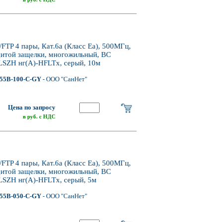
P 4 пары, Кат.6a (Класс Ea), 500МГц,
щитой защелки, многожильный, BC
LSZH нг(А)-HFLTx, серый, 10м
55B-100-C-GY
- ООО "СанНет"
Цена по запросу
в руб. с НДС
P 4 пары, Кат.6a (Класс Ea), 500МГц,
щитой защелки, многожильный, BC
LSZH нг(А)-HFLTx, серый, 5м
55B-050-C-GY
- ООО "СанНет"