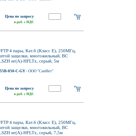
Цена по запросу
в руб. с НДС
P 4 пары, Кат.6 (Класс E), 250МГц,
щитой защелки, многожильный, BC
LSZH нг(А)-HFLTx, серый, 5м
55B-050-C-GY
- ООО "СанНет"
Цена по запросу
в руб. с НДС
P 4 пары, Кат.6 (Класс E), 250МГц,
щитой защелки, многожильный, BC
LSZH нг(А)-HFLTx, серый, 7,5м