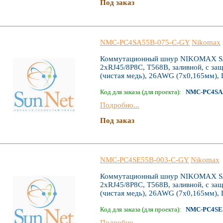
Под заказ
NMC-PC4SA55B-075-C-GY
Nikomax
Коммутационный шнур NIKOMAX S/FT
2хRJ45/8P8C, T568B, заливной, с за
(чистая медь), 26AWG (7х0,165мм), 
Код для заказа (для проекта):
NMC-PC4SA
Подробно...
Под заказ
NMC-PC4SE55B-003-C-GY
Nikomax
Коммутационный шнур NIKOMAX S/FT
2хRJ45/8P8C, T568B, заливной, с за
(чистая медь), 26AWG (7х0,165мм), 
Код для заказа (для проекта):
NMC-PC4SE
Подробно...