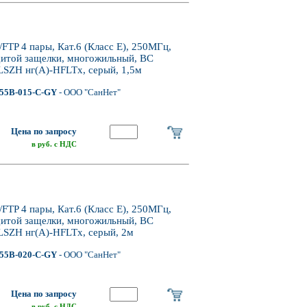
P 4 пары, Кат.6 (Класс E), 250МГц,
щитой защелки, многожильный, BC
LSZH нг(А)-HFLTx, серый, 1,5м
55B-015-C-GY
- ООО "СанНет"
Цена по запросу
в руб. с НДС
P 4 пары, Кат.6 (Класс E), 250МГц,
щитой защелки, многожильный, BC
LSZH нг(А)-HFLTx, серый, 2м
55B-020-C-GY
- ООО "СанНет"
Цена по запросу
в руб. с НДС