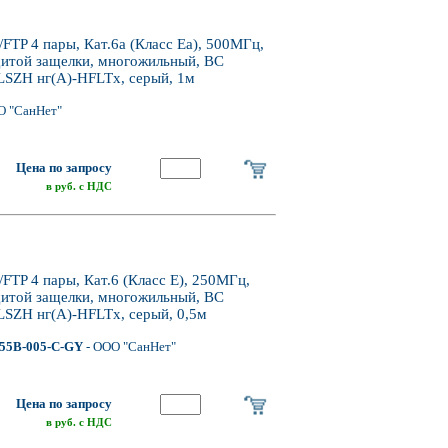
P 4 пары, Кат.6a (Класс Ea), 500МГц,
щитой защелки, многожильный, BC
LSZH нг(А)-HFLTx, серый, 1м
О "СанНет"
Цена по запросу
в руб. с НДС
P 4 пары, Кат.6 (Класс E), 250МГц,
щитой защелки, многожильный, BC
LSZH нг(А)-HFLTx, серый, 0,5м
55B-005-C-GY
- ООО "СанНет"
Цена по запросу
в руб. с НДС