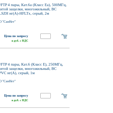
P 4 пары, Кат.6a (Класс Ea), 500МГц,
щитой защелки, многожильный, BC
LSZH нг(А)-HFLTx, серый, 2м
О "СанНет"
Цена по запросу
в руб. с НДС
P 4 пары, Кат.6 (Класс E), 250МГц,
щитой защелки, многожильный, BC
PVC нг(А), серый, 1м
О "СанНет"
Цена по запросу
в руб. с НДС