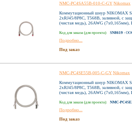
NMC-PC4SA55B-010-C-GY
Nikomax
Коммутационный шнур NIKOMAX S/FT
2хRJ45/8P8C, T568B, заливной, с за
(чистая медь), 26AWG (7х0,165мм), 
Код для заказа (для проекта):
SN8619
- ОО
Подробно...
Под заказ
NMC-PC4SE55B-005-C-GY
Nikomax
Коммутационный шнур NIKOMAX S/FT
2хRJ45/8P8C, T568B, заливной, с за
(чистая медь), 26AWG (7х0,165мм), 
Код для заказа (для проекта):
NMC-PC4SE
Подробно...
Под заказ