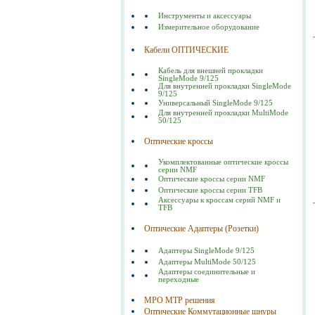
Инструменты и аксессуары
Измерительное оборудование
Кабели ОПТИЧЕСКИЕ
Кабель для внешней прокладки
SingleMode 9/125
Для внутренней прокладки SingleMode
9/125
Универсальный SingleMode 9/125
Для внутренней прокладки MultiMode
50/125
Оптические кроссы
Укомплектованные оптические кроссы
серии NMF
Оптические кроссы серии NMF
Оптические кроссы серии TFB
Аксессуары к кроссам серий NMF и
TFB
Оптические Адаптеры (Розетки)
Адаптеры SingleMode 9/125
Адаптеры MultiMode 50/125
Адаптеры соединительные и
переходные
MPO MTP решения
Оптические Коммутационные шнуры