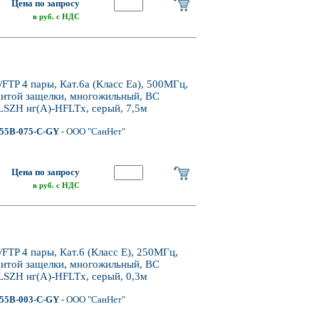
Цена по запросу
в руб. с НДС
P 4 пары, Кат.6a (Класс Ea), 500МГц,
щитой защелки, многожильный, BC
LSZH нг(А)-HFLTx, серый, 7,5м
55B-075-C-GY
- ООО "СанНет"
Цена по запросу
в руб. с НДС
P 4 пары, Кат.6 (Класс E), 250МГц,
щитой защелки, многожильный, BC
LSZH нг(А)-HFLTx, серый, 0,3м
55B-003-C-GY
- ООО "СанНет"