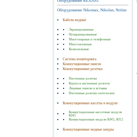
Оборудование REXANT
Оборудование Nikomax, Nikolan, Netlan
Кабели медные
Экранированные
Неэкранированные
Многопарные и телефонные
Многожильные
Коаксиальные
Система мониторинга
Коммутационные панели
Коммутационные розетки
Настенные розетки
Корпуса настенных розеток
Лицевые панели и вставки
Настенные розетки оптические
Коммутационные кассеты и модули
Коммутационные кассетные модули
RJ45
Коммутационные модули RJ45, RJ12
Коммутационные медные шнуры