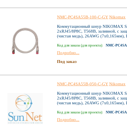
NMC-PC4SA55B-100-C-GY
Nikomax
Коммутационный шнур NIKOMAX S/FT
2хRJ45/8P8C, T568B, заливной, с за
(чистая медь), 26AWG (7х0,165мм), 
Код для заказа (для проекта):
NMC-PC4SA
Подробно...
Под заказ
NMC-PC4SA55B-050-C-GY
Nikomax
Коммутационный шнур NIKOMAX S/FT
2хRJ45/8P8C, T568B, заливной, с за
(чистая медь), 26AWG (7х0,165мм), 
Код для заказа (для проекта):
NMC-PC4SA
Подробно...