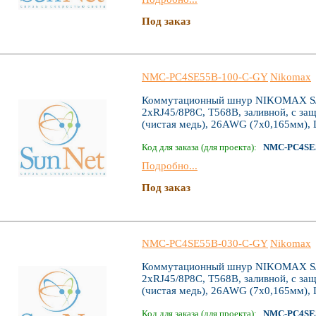
Под заказ
NMC-PC4SE55B-100-C-GY
Nikomax
Коммутационный шнур NIKOMAX S/FT
2хRJ45/8P8C, T568B, заливной, с за
(чистая медь), 26AWG (7х0,165мм), 
Код для заказа (для проекта):
NMC-PC4SE
Подробно...
Под заказ
NMC-PC4SE55B-030-C-GY
Nikomax
Коммутационный шнур NIKOMAX S/FT
2хRJ45/8P8C, T568B, заливной, с за
(чистая медь), 26AWG (7х0,165мм), 
Код для заказа (для проекта):
NMC-PC4SE