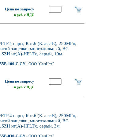
Цена по запросу
в руб. с НДС
P 4 пары, Кат.6 (Класс E), 250МГц,
щитой защелки, многожильный, BC
LSZH нг(А)-HFLTx, серый, 10м
55B-100-C-GY
- ООО "СанНет"
Цена по запросу
в руб. с НДС
P 4 пары, Кат.6 (Класс E), 250МГц,
щитой защелки, многожильный, BC
LSZH нг(А)-HFLTx, серый, 3м
55B-030-C-GY
- ООО "СанНет"