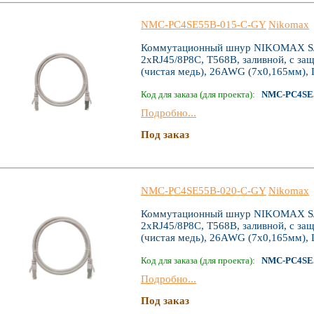
NMC-PC4SE55B-015-C-GY
Nikomax
Коммутационный шнур NIKOMAX S/FT
2хRJ45/8P8C, T568B, заливной, с за
(чистая медь), 26AWG (7х0,165мм), 
Код для заказа (для проекта):
NMC-PC4SE
Подробно...
Под заказ
NMC-PC4SE55B-020-C-GY
Nikomax
Коммутационный шнур NIKOMAX S/FT
2хRJ45/8P8C, T568B, заливной, с за
(чистая медь), 26AWG (7х0,165мм), 
Код для заказа (для проекта):
NMC-PC4SE
Подробно...
Под заказ