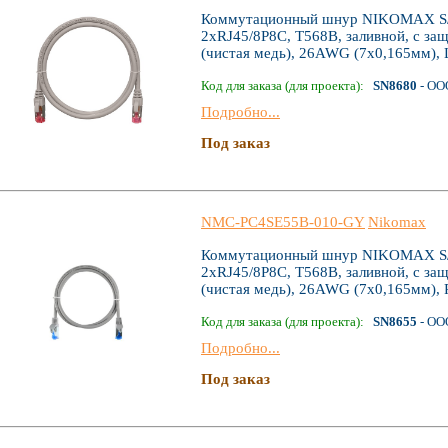
Коммутационный шнур NIKOMAX S/FT
2хRJ45/8P8C, T568B, заливной, с за
(чистая медь), 26AWG (7х0,165мм), 
Код для заказа (для проекта):
SN8680
- ОО
Подробно...
Под заказ
NMC-PC4SE55B-010-GY
Nikomax
Коммутационный шнур NIKOMAX S/FT
2хRJ45/8P8C, T568B, заливной, с за
(чистая медь), 26AWG (7х0,165мм), 
Код для заказа (для проекта):
SN8655
- ОО
Подробно...
Под заказ