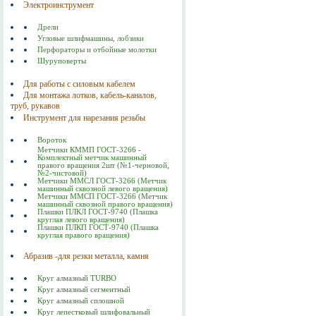
Электроинструмент
Дрели
Угловые шлифмашины, лобзики
Перфораторы и отбойные молотки
Шуруповерты
Для работы с силовым кабелем
Для монтажа лотков, кабель-каналов,
труб, рукавов
Инструмент для нарезания резьбы
Вороток
Метчики КММП ГОСТ-3266 -
Комплектный метчик машинный
правого вращения 2шт (№1-черновой,
№2-чистовой)
Метчики ММСЛ ГОСТ-3266 (Метчик
машинный сквозной левого вращения)
Метчики ММСП ГОСТ-3266 (Метчик
машинный сквозной правого вращения)
Плашки ПЛКЛ ГОСТ-9740 (Плашка
круглая левого вращения)
Плашки ПЛКП ГОСТ-9740 (Плашка
круглая правого вращения)
Абразив -для резки металла, камня
Круг алмазный TURBO
Круг алмазный сегментный
Круг алмазный сплошной
Круг лепестковый шлифовальный