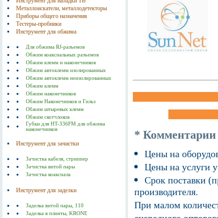
Инструмент для наладки ТВ
Металлоискатели, металлодетекторы
Приборы общего назначения
Тестеры-пробники
Инструмент для обжима
Для обжима RJ-разъемов
Обжим коаксиальных разъемов
Обжим клемм и наконечников
Обжим автоклемм изолированных
Обжим автоклемм неизолированных
Обжим клемм
Обжим наконечников
Обжим Наконечников и Гильз
Обжим штыревых клемм
Обжим скотчлоков
Губки для HT-336FM для обжима
наконечников
* Комментарии
Инструмент для зачистки
Цены на оборудов
Зачистка кабеля, стриппер
Цены на услуги у
Зачистка витой пары
Зачистка коаксиала
Срок поставки (п
производителя.
Инструмент для заделки
При малом количест
Заделка витой пары, 110
Заделка в плинты, KRONE