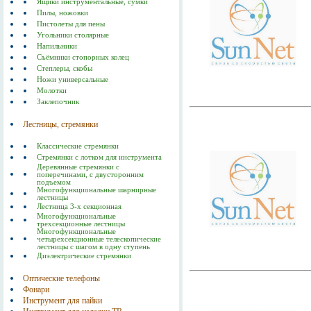
Ящики инструментальные, сумки
Пилы, ножовки
Пистолеты для пены
Угольники столярные
Напильники
Съёмники стопорных колец
Степлеры, скобы
Ножи универсальные
Молотки
Заклепочник
Лестницы, стремянки
Классические стремянки
Стремянки с лотком для инструмента
Деревянные стремянки с
поперечинами, с двусторонним
подъемом
Многофункциональные шарнирные
лестницы
Лестница 3-х секционная
Многофункциональные
трехсекционные лестницы
Многофункциональные
четырехсекционные телескопические
лестницы с шагом в одну ступень
Диэлектрические стремянки
Оптические телефоны
Фонари
Инструмент для пайки