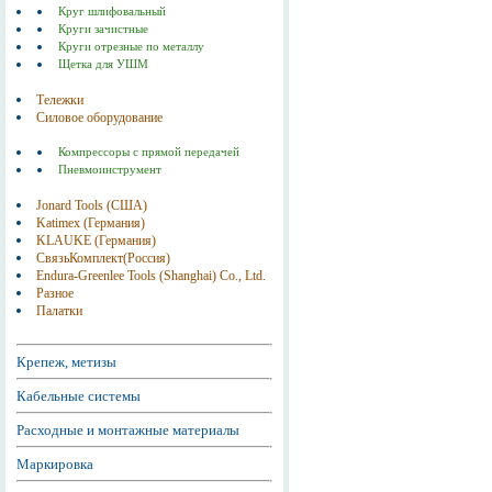
Круг шлифовальный
Круги зачистные
Круги отрезные по металлу
Щетка для УШМ
Тележки
Силовое оборудование
Компрессоры с прямой передачей
Пневмоинструмент
Jonard Tools (США)
Katimex (Германия)
KLAUKE (Германия)
СвязьКомплект(Россия)
Endura-Greenlee Tools (Shanghai) Co., Ltd.
Разное
Палатки
Крепеж, метизы
Кабельные системы
Расходные и монтажные материалы
Маркировка