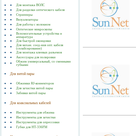
Для монтажа ВОЛС
Для разделки оптического кабеля
Стрипперы
Визуализаторы
Для работы с волокном
Оптические микроскопы
Вспомогательные устройства и
аппаратура
Для быстрой оконцовки
Для механ. соед-ния опт. кабеля
(сплайсирование)
Для монтажа клеевых разъемов
Аксессуары для полировки
Обжим универсальный, со сменными
губками
Для витой пары
Обжимки RJ-коннекторов
Для зачистки витой пары
Забивки витой пары
Для коаксиальных кабелей
Инструменты для обжима
Инструменты для зачистки
Инструменты для опрессовки
Губки для HT-336FM