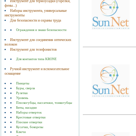
Инструмент для термоусадки (горелки,
фены...)
Наборы инструмента, универсальные
инструменты
Для безопасности и охраны труда
Ограждения и знаки безопасности
Инструмент для соединения оптических
волокон
Инструмент для телефонистов
Для контактов типа KRONE
Ручной инструмент и вспомогательное
оснащение
Пинцеты
Буры, сверла
Рулетки
Уровень
Плоскогубцы, пассатижи, тонкогубцы
Биты, насадки
Наборы отверток
Крестовые отвертки
Плоские отвертки
Кусачки, бокорезы
Ключи