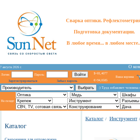
Сварка оптики. Рефлектометри
Подготовка документации.
В любое время... в любом месте..
О ко
7 августа 2026 г.
$=81,4077
Логин:
Пароль:
Ваша корзина
€=94,0585
Зарегистрироваться
Забыл пароль
:) Труд избавляет человека 
На складе:
Каталог
Инструмент
/
Каталог
Сварочники для оптоволокна