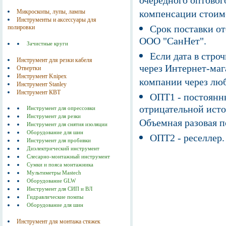
очередного оптовог
Микроскопы, лупы, лампы
компенсации стоим
Инструменты и аксессуары для
Срок поставки от
полировки
ООО "СанНет".
Зачистные круги
Если дата в строч
Инструмент для резки кабеля
через Интернет-маг
Отвертки
Инструмент Knipex
компании через люб
Инструмент Stanley
Инструмент КВТ
ОПТ1 - постоянны
отрицательной исто
Инструмент для опрессовки
Инструмент для резки
Объемная разовая 
Инструмент для снятия изоляции
Оборудование для шин
ОПТ2 - реселлер.
Инструмент для пробивки
Диэлектрический инструмент
Слесарно-монтажный инструмент
Сумки и пояса монтажника
Мультиметры Mastech
Оборудование GLW
Инструмент для СИП и ВЛ
Гидравлические помпы
Оборудование для шин
Инструмент для монтажа стяжек