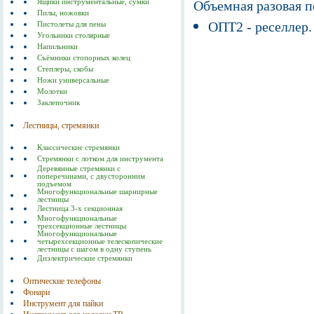
Ящики инструментальные, сумки
Объемная разовая 
Пилы, ножовки
ОПТ2 - реселлер.
Пистолеты для пены
Угольники столярные
Напильники
Съёмники стопорных колец
Степлеры, скобы
Ножи универсальные
Молотки
Заклепочник
Лестницы, стремянки
Классические стремянки
Стремянки с лотком для инструмента
Деревянные стремянки с
поперечинами, с двусторонним
подъемом
Многофункциональные шарнирные
лестницы
Лестница 3-х секционная
Многофункциональные
трехсекционные лестницы
Многофункциональные
четырехсекционные телескопические
лестницы с шагом в одну ступень
Диэлектрические стремянки
Оптические телефоны
Фонари
Инструмент для пайки