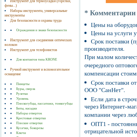
Инструмент для термоусадки (горелки,
фены...)
Наборы инструмента, универсальные
* Комментарии
инструменты
Для безопасности и охраны труда
Цены на оборудов
Ограждения и знаки безопасности
Цены на услуги у
Инструмент для соединения оптических
Срок поставки (п
волокон
производителя.
Инструмент для телефонистов
При малом количест
Для контактов типа KRONE
очередного оптовог
Ручной инструмент и вспомогательное
компенсации стоим
оснащение
Срок поставки от
Пинцеты
ООО "СанНет".
Буры, сверла
Рулетки
Если дата в строч
Уровень
Плоскогубцы, пассатижи, тонкогубцы
через Интернет-маг
Биты, насадки
компании через люб
Наборы отверток
Крестовые отвертки
ОПТ1 - постоянны
Плоские отвертки
Кусачки, бокорезы
отрицательной исто
Ключи