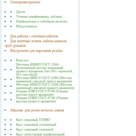
Электроинструмент
Дрели
Угловые шлифмашины, лобзики
Перфораторы и отбойные молотки
Шуруповерты
Для работы с силовым кабелем
Для монтажа лотков, кабель-каналов,
труб, рукавов
Инструмент для нарезания резьбы
Вороток
Метчики КММП ГОСТ-3266 -
Комплектный метчик машинный
правого вращения 2шт (№1-черновой,
№2-чистовой)
Метчики ММСЛ ГОСТ-3266 (Метчик
машинный сквозной левого вращения)
Метчики ММСП ГОСТ-3266 (Метчик
машинный сквозной правого вращения)
Плашки ПЛКЛ ГОСТ-9740 (Плашка
круглая левого вращения)
Плашки ПЛКП ГОСТ-9740 (Плашка
круглая правого вращения)
Абразив -для резки металла, камня
Круг алмазный TURBO
Круг алмазный сегментный
Круг алмазный сплошной
Круг лепестковый шлифовальный