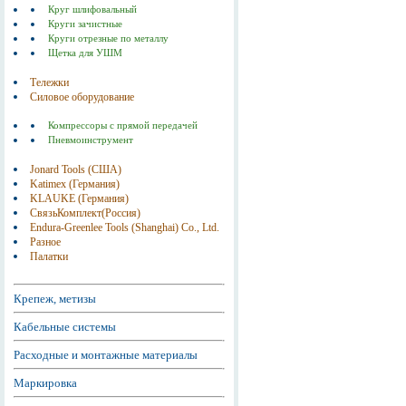
Круг шлифовальный
Круги зачистные
Круги отрезные по металлу
Щетка для УШМ
Тележки
Силовое оборудование
Компрессоры с прямой передачей
Пневмоинструмент
Jonard Tools (США)
Katimex (Германия)
KLAUKE (Германия)
СвязьКомплект(Россия)
Endura-Greenlee Tools (Shanghai) Co., Ltd.
Разное
Палатки
Крепеж, метизы
Кабельные системы
Расходные и монтажные материалы
Маркировка