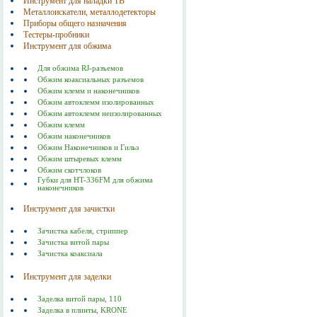
Инструмент для наладки ТВ
Металлоискатели, металлодетекторы
Приборы общего назначения
Тестеры-пробники
Инструмент для обжима
Для обжима RJ-разъемов
Обжим коаксиальных разъемов
Обжим клемм и наконечников
Обжим автоклемм изолированных
Обжим автоклемм неизолированных
Обжим клемм
Обжим наконечников
Обжим Наконечников и Гильз
Обжим штыревых клемм
Обжим скотчлоков
Губки для HT-336FM для обжима
наконечников
Инструмент для зачистки
Зачистка кабеля, стриппер
Зачистка витой пары
Зачистка коаксиала
Инструмент для заделки
Заделка витой пары, 110
Заделка в плинты, KRONE