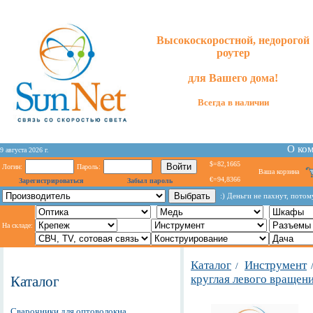
Высокоскоростной, недорогой
роутер
для
Вашего
дома!
Всегда в наличии
О ко
9 августа 2026 г.
$=82,1665
Логин:
Пароль:
Ваша корзина
€=94,8366
Зарегистрироваться
Забыл пароль
:) Деньги не пахнут, потом
На складе:
Каталог
Инструмент
/
круглая левого вращен
Каталог
Сварочники для оптоволокна