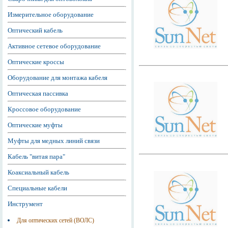
Измерительное оборудование
Оптический кабель
Активное сетевое оборудование
Оптические кроссы
Оборудование для монтажа кабеля
Оптическая пассивка
Кроссовое оборудование
Оптические муфты
Муфты для медных линий связи
Кабель "витая пара"
Коаксиальный кабель
Специальные кабели
Инструмент
Для оптических сетей (ВОЛС)