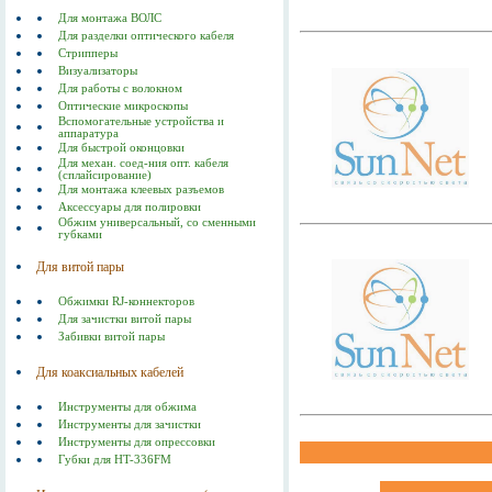
Для монтажа ВОЛС
Для разделки оптического кабеля
Стрипперы
Визуализаторы
Для работы с волокном
Оптические микроскопы
Вспомогательные устройства и
аппаратура
Для быстрой оконцовки
Для механ. соед-ния опт. кабеля
(сплайсирование)
Для монтажа клеевых разъемов
Аксессуары для полировки
Обжим универсальный, со сменными
губками
Для витой пары
Обжимки RJ-коннекторов
Для зачистки витой пары
Забивки витой пары
Для коаксиальных кабелей
Инструменты для обжима
Инструменты для зачистки
Инструменты для опрессовки
Губки для HT-336FM