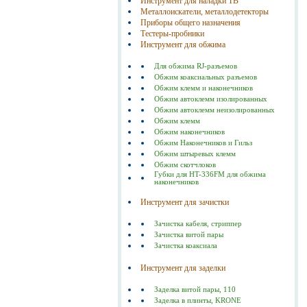
Инструмент для наладки ТВ
Металлоискатели, металлодетекторы
Приборы общего назначения
Тестеры-пробники
Инструмент для обжима
Для обжима RJ-разъемов
Обжим коаксиальных разъемов
Обжим клемм и наконечников
Обжим автоклемм изолированных
Обжим автоклемм неизолированных
Обжим клемм
Обжим наконечников
Обжим Наконечников и Гильз
Обжим штыревых клемм
Обжим скотчлоков
Губки для HT-336FM для обжима
наконечников
Инструмент для зачистки
Зачистка кабеля, стриппер
Зачистка витой пары
Зачистка коаксиала
Инструмент для заделки
Заделка витой пары, 110
Заделка в плинты, KRONE