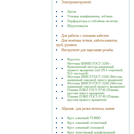
Электроинструмент
Дрели
Угловые шлифмашины, лобзики
Перфораторы и отбойные молотки
Шуруповерты
Для работы с силовым кабелем
Для монтажа лотков, кабель-каналов,
труб, рукавов
Инструмент для нарезания резьбы
Вороток
Метчики КММП ГОСТ-3266 -
Комплектный метчик машинный
правого вращения 2шт (№1-черновой,
№2-чистовой)
Метчики ММСЛ ГОСТ-3266 (Метчик
машинный сквозной левого вращения)
Метчики ММСП ГОСТ-3266 (Метчик
машинный сквозной правого вращения)
Плашки ПЛКЛ ГОСТ-9740 (Плашка
круглая левого вращения)
Плашки ПЛКП ГОСТ-9740 (Плашка
круглая правого вращения)
Абразив -для резки металла, камня
Круг алмазный TURBO
Круг алмазный сегментный
Круг алмазный сплошной
Круг лепестковый шлифовальный