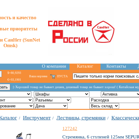
ость и качество
евые приоритеты
и СанНет (SunNet
Omsk)
О компании
Каталог
Контакты
$=80,9293
Ваша корзина
ПУСТА
€=93,1901
:) Хороший товар не бывает дешев, дешевый товар не бывает хорош! ( Китайская му
Каталог
Инструмент
Лестницы, стремянки
Классическ
/
/
/
127242
Стремянка, 6 ступеней 125мм SEPUR