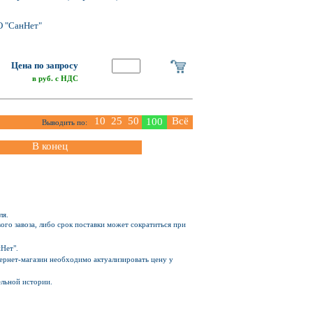
О "СанНет"
Цена по запросу
в руб. с НДС
10
25
50
Всё
100
Выводить по:
В конец
ля.
ого завоза, либо срок поставки может сократиться при
Нет".
Интернет-магазин необходимо актуализировать цену у
ельной истории.