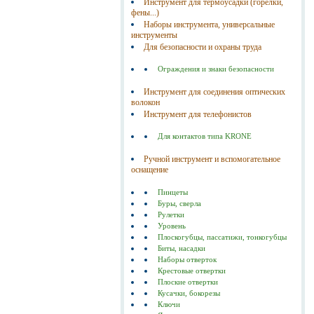
Инструмент для термоусадки (горелки,
фены...)
Наборы инструмента, универсальные
инструменты
Для безопасности и охраны труда
Ограждения и знаки безопасности
Инструмент для соединения оптических
волокон
Инструмент для телефонистов
Для контактов типа KRONE
Ручной инструмент и вспомогательное
оснащение
Пинцеты
Буры, сверла
Рулетки
Уровень
Плоскогубцы, пассатижи, тонкогубцы
Биты, насадки
Наборы отверток
Крестовые отвертки
Плоские отвертки
Кусачки, бокорезы
Ключи