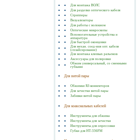
Для монтажа ВОЛС
Для разделки оптического кабеля
Стрипперы
Визуализаторы
Для работы с волокном
Оптические микроскопы
Вспомогательные устройства и
аппаратура
Для быстрой оконцовки
Для механ. соед-ния опт. кабеля
(сплайсирование)
Для монтажа клеевых разъемов
Аксессуары для полировки
Обжим универсальный, со сменными
губками
Для витой пары
Обжимки RJ-коннекторов
Для зачистки витой пары
Забивки витой пары
Для коаксиальных кабелей
Инструменты для обжима
Инструменты для зачистки
Инструменты для опрессовки
Губки для HT-336FM