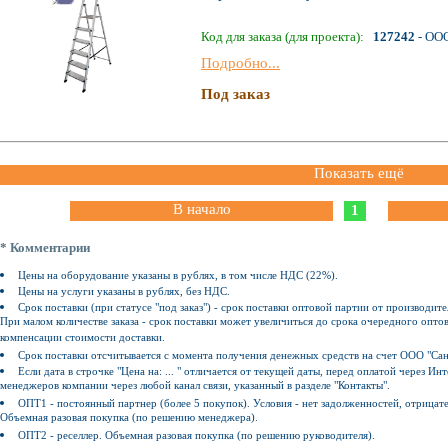
Код для заказа (для проекта):
127242
- ОО
Подробно...
Под заказ
Показать ещё
В начало
1
* Комментарии
Цены на оборудование указаны в рублях, в том числе НДС (22%).
Цены на услуги указаны в рублях, без НДС.
Срок поставки (при статусе "под заказ") - срок поставки оптовой партии от производите
При малом количестве заказа - срок поставки может увеличиться до срока очередного оптов
компенсации стоимости доставки.
Срок поставки отсчитывается с момента получения денежных средств на счет ООО "Сан
Если дата в строчке "Цена на: ... " отличается от текущей даты, перед оплатой через 
менеджеров компании через любой канал связи, указанный в разделе "Контакты".
ОПТ1 - постоянный партнер (более 5 покупок). Условия - нет задолженностей, отрицат
Объемная разовая покупка (по решению менеджера).
ОПТ2 - реселлер. Объемная разовая покупка (по решению руководителя).