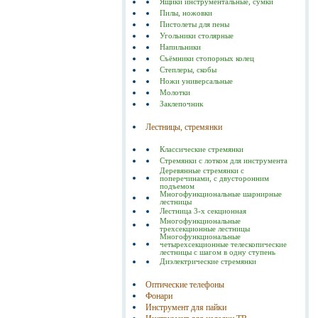
Ящики инструментальные, сумки
Пилы, ножовки
Пистолеты для пены
Угольники столярные
Напильники
Съёмники стопорных колец
Степлеры, скобы
Ножи универсальные
Молотки
Заклепочник
Лестницы, стремянки
Классические стремянки
Стремянки с лотком для инструмента
Деревянные стремянки с
поперечинами, с двусторонним
подъемом
Многофункциональные шарнирные
лестницы
Лестница 3-х секционная
Многофункциональные
трехсекционные лестницы
Многофункциональные
четырехсекционные телескопические
лестницы с шагом в одну ступень
Диэлектрические стремянки
Оптические телефоны
Фонари
Инструмент для пайки