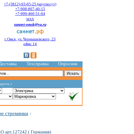
+7-(3812)-93-65-25 (круглосут)
+7-908-807-40-15
+7-999-460-51-64
MAX
sunnet-omsk@ya.ru
г. Омск, ул. Чернышевского, 23
офис 14
Доставка
Техсправка
Опросник
дрость )
ие стремянки
/
O арт.127242 ( Германия)