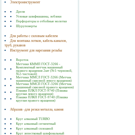
Электроинструмент
Дрели
Угловые шлифмашины, лобзики
Перфораторы и отбойные молотки
Шуруповерты
Для работы с силовым кабелем
Для монтажа лотков, кабель-каналов,
труб, рукавов
Инструмент для нарезания резьбы
Вороток
Метчики КММП ГОСТ-3266 -
Комплектный метчик машинный
правого вращения 2шт (№1-черновой,
№2-чистовой)
Метчики ММСЛ ГОСТ-3266 (Метчик
машинный сквозной левого вращения)
Метчики ММСП ГОСТ-3266 (Метчик
машинный сквозной правого вращения)
Плашки ПЛКЛ ГОСТ-9740 (Плашка
круглая левого вращения)
Плашки ПЛКП ГОСТ-9740 (Плашка
круглая правого вращения)
Абразив -для резки металла, камня
Круг алмазный TURBO
Круг алмазный сегментный
Круг алмазный сплошной
Круг лепестковый шлифовальный