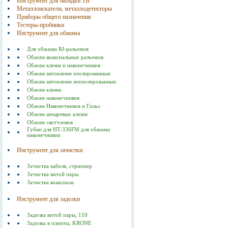
Инструмент для наладки ТВ
Металлоискатели, металлодетекторы
Приборы общего назначения
Тестеры-пробники
Инструмент для обжима
Для обжима RJ-разъемов
Обжим коаксиальных разъемов
Обжим клемм и наконечников
Обжим автоклемм изолированных
Обжим автоклемм неизолированных
Обжим клемм
Обжим наконечников
Обжим Наконечников и Гильз
Обжим штыревых клемм
Обжим скотчлоков
Губки для HT-336FM для обжима
наконечников
Инструмент для зачистки
Зачистка кабеля, стриппер
Зачистка витой пары
Зачистка коаксиала
Инструмент для заделки
Заделка витой пары, 110
Заделка в плинты, KRONE