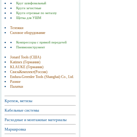
Круг шлифовальный
Круги зачистные
Круги отрезные по металлу
Щетка для УШМ
Тележки
Силовое оборудование
Компрессоры с прямой передачей
Пневмоинструмент
Jonard Tools (США)
Katimex (Германия)
KLAUKE (Германия)
СвязьКомплект(Россия)
Endura-Greenlee Tools (Shanghai) Co., Ltd.
Разное
Палатки
Крепеж, метизы
Кабельные системы
Расходные и монтажные материалы
Маркировка