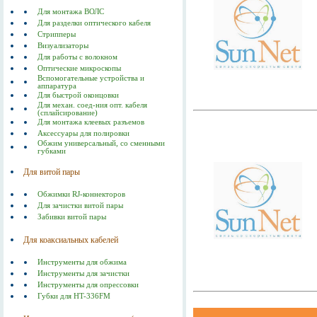
Для монтажа ВОЛС
Для разделки оптического кабеля
Стрипперы
Визуализаторы
Для работы с волокном
Оптические микроскопы
Вспомогательные устройства и
аппаратура
Для быстрой оконцовки
Для механ. соед-ния опт. кабеля
(сплайсирование)
Для монтажа клеевых разъемов
Аксессуары для полировки
Обжим универсальный, со сменными
губками
Для витой пары
Обжимки RJ-коннекторов
Для зачистки витой пары
Забивки витой пары
Для коаксиальных кабелей
Инструменты для обжима
Инструменты для зачистки
Инструменты для опрессовки
Губки для HT-336FM