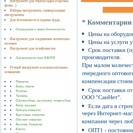
Инструмент для термоусадки (горелки,
фены...)
Наборы инструмента, универсальные
инструменты
Для безопасности и охраны труда
* Комментарии
Ограждения и знаки безопасности
Цены на оборудов
Инструмент для соединения оптических
Цены на услуги у
волокон
Инструмент для телефонистов
Срок поставки (п
производителя.
Для контактов типа KRONE
При малом количест
Ручной инструмент и вспомогательное
оснащение
очередного оптовог
компенсации стоим
Пинцеты
Буры, сверла
Срок поставки от
Рулетки
ООО "СанНет".
Уровень
Плоскогубцы, пассатижи, тонкогубцы
Если дата в строч
Биты, насадки
Наборы отверток
через Интернет-маг
Крестовые отвертки
Плоские отвертки
компании через люб
Кусачки, бокорезы
ОПТ1 - постоянны
Ключи