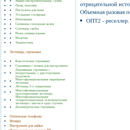
Ящики инструментальные, сумки
отрицательной исто
Пилы, ножовки
Пистолеты для пены
Объемная разовая 
Угольники столярные
ОПТ2 - реселлер.
Напильники
Съёмники стопорных колец
Степлеры, скобы
Ножи универсальные
Молотки
Заклепочник
Лестницы, стремянки
Классические стремянки
Стремянки с лотком для инструмента
Деревянные стремянки с
поперечинами, с двусторонним
подъемом
Многофункциональные шарнирные
лестницы
Лестница 3-х секционная
Многофункциональные
трехсекционные лестницы
Многофункциональные
четырехсекционные телескопические
лестницы с шагом в одну ступень
Диэлектрические стремянки
Оптические телефоны
Фонари
Инструмент для пайки