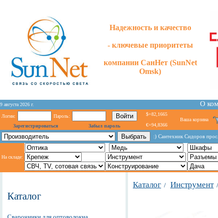
Надежность и качество
- ключевые приоритеты
компании СанНет (SunNet
Omsk)
О ко
9 августа 2026 г.
$=82,1665
Логин:
Пароль:
Ваша корзина
€=94,8366
Зарегистрироваться
Забыл пароль
:) Сантехник Сидоров просл
На складе:
Каталог
Инструмент
/
Каталог
Сварочники для оптоволокна