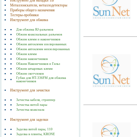
Инструмент для наладки ТВ
Металлоискатели, металлодетекторы
Приборы общего назначения
Тестеры-пробники
Инструмент для обжима
Для обжима RJ-разъемов
Обжим коаксиальных разъемов
Обжим клемм и наконечников
Обжим автоклемм изолированных
Обжим автоклемм неизолированных
Обжим клемм
Обжим наконечников
Обжим Наконечников и Гильз
Обжим штыревых клемм
Обжим скотчлоков
Губки для HT-336FM для обжима
наконечников
Инструмент для зачистки
Зачистка кабеля, стриппер
Зачистка витой пары
Зачистка коаксиала
Инструмент для заделки
Заделка витой пары, 110
Заделка в плинты, KRONE