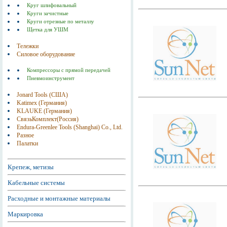
Круг шлифовальный
Круги зачистные
Круги отрезные по металлу
Щетка для УШМ
Тележки
Силовое оборудование
Компрессоры с прямой передачей
Пневмоинструмент
Jonard Tools (США)
Katimex (Германия)
KLAUKE (Германия)
СвязьКомплект(Россия)
Endura-Greenlee Tools (Shanghai) Co., Ltd.
Разное
Палатки
Крепеж, метизы
Кабельные системы
Расходные и монтажные материалы
Маркировка