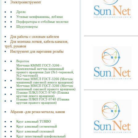
Электроинструмент
Дрели
Угловые шлифмашины, лобзики
Перфораторы и отбойные молотки
Шуруповерты
Для работы с силовым кабелем
Для монтажа лотков, кабель-каналов,
труб, рукавов
Инструмент для нарезания резьбы
Вороток
Метчики КММП ГОСТ-3266 -
Комплектный метчик машинный
правого вращения 2шт (№1-черновой,
№2-чистовой)
Метчики ММСЛ ГОСТ-3266 (Метчик
машинный сквозной левого вращения)
Метчики ММСП ГОСТ-3266 (Метчик
машинный сквозной правого вращения)
Плашки ПЛКЛ ГОСТ-9740 (Плашка
круглая левого вращения)
Плашки ПЛКП ГОСТ-9740 (Плашка
круглая правого вращения)
Абразив -для резки металла, камня
Круг алмазный TURBO
Круг алмазный сегментный
Круг алмазный сплошной
Круг лепестковый шлифовальный