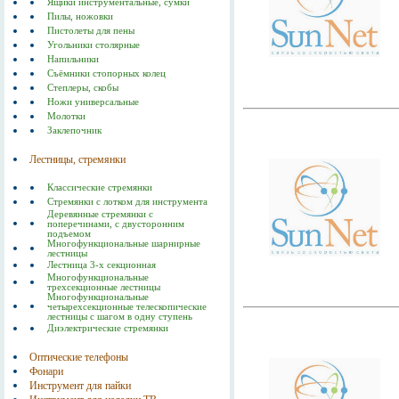
Ящики инструментальные, сумки
Пилы, ножовки
Пистолеты для пены
Угольники столярные
Напильники
Съёмники стопорных колец
Степлеры, скобы
Ножи универсальные
Молотки
Заклепочник
Лестницы, стремянки
Классические стремянки
Стремянки с лотком для инструмента
Деревянные стремянки с
поперечинами, с двусторонним
подъемом
Многофункциональные шарнирные
лестницы
Лестница 3-х секционная
Многофункциональные
трехсекционные лестницы
Многофункциональные
четырехсекционные телескопические
лестницы с шагом в одну ступень
Диэлектрические стремянки
Оптические телефоны
Фонари
Инструмент для пайки