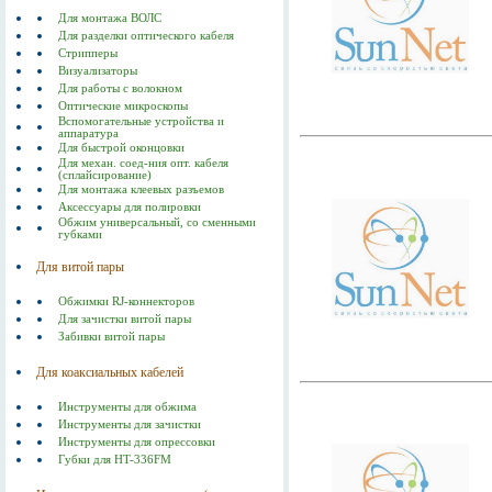
Для монтажа ВОЛС
Для разделки оптического кабеля
Стрипперы
Визуализаторы
Для работы с волокном
Оптические микроскопы
Вспомогательные устройства и
аппаратура
Для быстрой оконцовки
Для механ. соед-ния опт. кабеля
(сплайсирование)
Для монтажа клеевых разъемов
Аксессуары для полировки
Обжим универсальный, со сменными
губками
Для витой пары
Обжимки RJ-коннекторов
Для зачистки витой пары
Забивки витой пары
Для коаксиальных кабелей
Инструменты для обжима
Инструменты для зачистки
Инструменты для опрессовки
Губки для HT-336FM