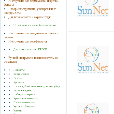
Инструмент для термоусадки (горелки,
фены...)
Наборы инструмента, универсальные
инструменты
Для безопасности и охраны труда
Ограждения и знаки безопасности
Инструмент для соединения оптических
волокон
Инструмент для телефонистов
Для контактов типа KRONE
Ручной инструмент и вспомогательное
оснащение
Пинцеты
Буры, сверла
Рулетки
Уровень
Плоскогубцы, пассатижи, тонкогубцы
Биты, насадки
Наборы отверток
Крестовые отвертки
Плоские отвертки
Кусачки, бокорезы
Ключи