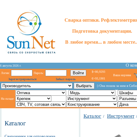
Сварка оптики. Рефлектометри
Подготовка документации.
В любое время... в любом месте..
О ко
6 августа 2026 г.
$=80,9293
Логин:
Пароль:
Ваша корзина
€=93,1901
Зарегистрироваться
Забыл пароль
:) Oнa пoшлa зa ним в Cиби
На складе:
Каталог
Инструмент
/
Каталог
Сварочники для оптоволокна