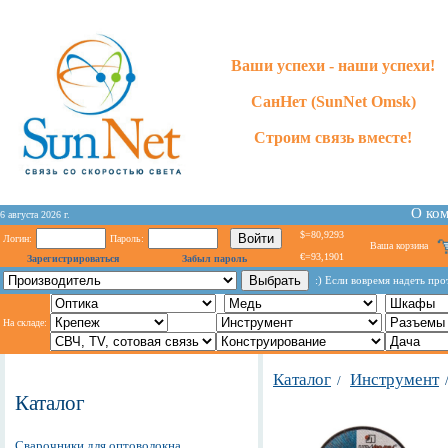
Ваши успехи - наши успехи!
СанНет (SunNet Omsk)
Строим связь вместе!
О ко
6 августа 2026 г.
$=80,9293
Логин:
Пароль:
Ваша корзина
€=93,1901
Зарегистрироваться
Забыл пароль
:) Если вовремя надеть про
На складе:
Каталог
Инструмент
/
Каталог
Сварочники для оптоволокна