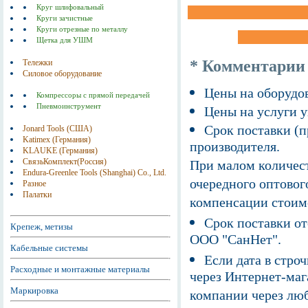
Круг шлифовальный
Круги зачистные
Круги отрезные по металлу
Щетка для УШМ
* Комментарии
Тележки
Силовое оборудование
Цены на оборудов
Компрессоры с прямой передачей
Пневмоинструмент
Цены на услуги у
Срок поставки (п
Jonard Tools (США)
Katimex (Германия)
производителя.
KLAUKE (Германия)
СвязьКомплект(Россия)
При малом количест
Endura-Greenlee Tools (Shanghai) Co., Ltd.
очередного оптовог
Разное
Палатки
компенсации стоим
Срок поставки от
Крепеж, метизы
ООО "СанНет".
Кабельные системы
Если дата в строч
Расходные и монтажные материалы
через Интернет-маг
Маркировка
компании через люб