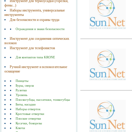
Инструмент для термоусадки (горелки,
фены...)
Наборы инструмента, универсальные
инструменты
Для безопасности и охраны труда
Ограждения и знаки безопасности
Инструмент для соединения оптических
волокон
Инструмент для телефонистов
Для контактов типа KRONE
Ручной инструмент и вспомогательное
оснащение
Пинцеты
Буры, сверла
Рулетки
Уровень
Плоскогубцы, пассатижи, тонкогубцы
Биты, насадки
Наборы отверток
Крестовые отвертки
Плоские отвертки
Кусачки, бокорезы
Ключи