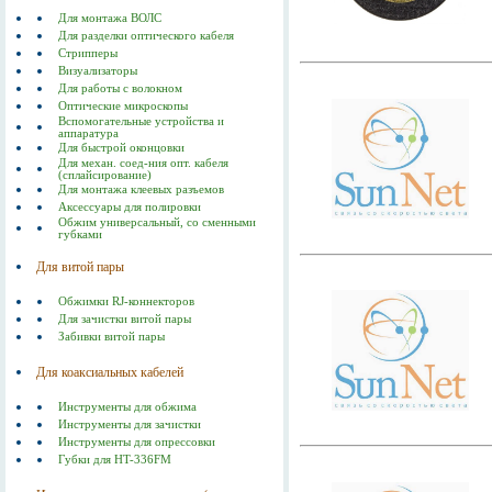
Для монтажа ВОЛС
Для разделки оптического кабеля
Стрипперы
Визуализаторы
Для работы с волокном
Оптические микроскопы
Вспомогательные устройства и
аппаратура
Для быстрой оконцовки
Для механ. соед-ния опт. кабеля
(сплайсирование)
Для монтажа клеевых разъемов
Аксессуары для полировки
Обжим универсальный, со сменными
губками
Для витой пары
Обжимки RJ-коннекторов
Для зачистки витой пары
Забивки витой пары
Для коаксиальных кабелей
Инструменты для обжима
Инструменты для зачистки
Инструменты для опрессовки
Губки для HT-336FM