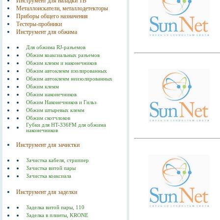
Инструмент для наладки ТВ
Металлоискатели, металлодетекторы
Приборы общего назначения
Тестеры-пробники
Инструмент для обжима
Для обжима RJ-разъемов
Обжим коаксиальных разъемов
Обжим клемм и наконечников
Обжим автоклемм изолированных
Обжим автоклемм неизолированных
Обжим клемм
Обжим наконечников
Обжим Наконечников и Гильз
Обжим штыревых клемм
Обжим скотчлоков
Губки для HT-336FM для обжима
наконечников
Инструмент для зачистки
Зачистка кабеля, стриппер
Зачистка витой пары
Зачистка коаксиала
Инструмент для заделки
Заделка витой пары, 110
Заделка в плинты, KRONE