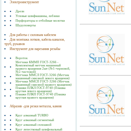
Электроинструмент
Дрели
Угловые шлифмашины, лобзики
Перфораторы и отбойные молотки
Шуруповерты
Для работы с силовым кабелем
Для монтажа лотков, кабель-каналов,
труб, рукавов
Инструмент для нарезания резьбы
Вороток
Метчики КММП ГОСТ-3266 -
Комплектный метчик машинный
правого вращения 2шт (№1-черновой,
№2-чистовой)
Метчики ММСЛ ГОСТ-3266 (Метчик
машинный сквозной левого вращения)
Метчики ММСП ГОСТ-3266 (Метчик
машинный сквозной правого вращения)
Плашки ПЛКЛ ГОСТ-9740 (Плашка
круглая левого вращения)
Плашки ПЛКП ГОСТ-9740 (Плашка
круглая правого вращения)
Абразив -для резки металла, камня
Круг алмазный TURBO
Круг алмазный сегментный
Круг алмазный сплошной
Круг лепестковый шлифовальный