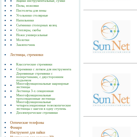
Ящики инструментальные, сумки
Пилы, ножовки
Пистолеты для пены
Угольники столярные
Напильники
Съёмники стопорных колец
Степлеры, скобы
Ножи универсальные
Молотки
Заклепочник
Лестницы, стремянки
Классические стремянки
Стремянки с лотком для инструмента
Деревянные стремянки с
поперечинами, с двусторонним
подъемом
Многофункциональные шарнирные
лестницы
Лестница 3-х секционная
Многофункциональные
трехсекционные лестницы
Многофункциональные
четырехсекционные телескопические
лестницы с шагом в одну ступень
Диэлектрические стремянки
Оптические телефоны
Фонари
Инструмент для пайки