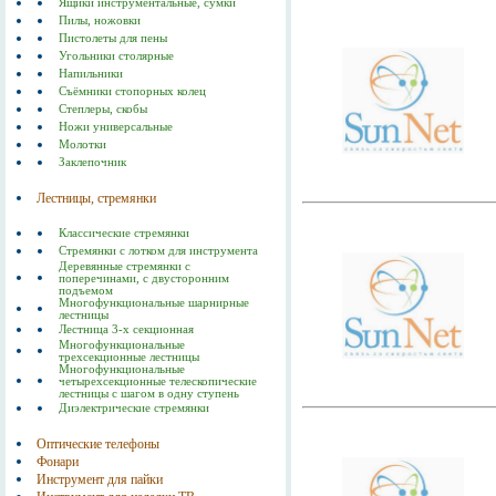
Ящики инструментальные, сумки
Пилы, ножовки
Пистолеты для пены
Угольники столярные
Напильники
Съёмники стопорных колец
Степлеры, скобы
Ножи универсальные
Молотки
Заклепочник
Лестницы, стремянки
Классические стремянки
Стремянки с лотком для инструмента
Деревянные стремянки с
поперечинами, с двусторонним
подъемом
Многофункциональные шарнирные
лестницы
Лестница 3-х секционная
Многофункциональные
трехсекционные лестницы
Многофункциональные
четырехсекционные телескопические
лестницы с шагом в одну ступень
Диэлектрические стремянки
Оптические телефоны
Фонари
Инструмент для пайки