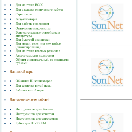
Для монтажа ВОЛС
Для разделки оптического кабеля
Стрипперы
Визуализаторы
Для работы с волокном
Оптические микроскопы
Вспомогательные устройства и
аппаратура
Для быстрой оконцовки
Для механ. соед-ния опт. кабеля
(сплайсирование)
Для монтажа клеевых разъемов
Аксессуары для полировки
Обжим универсальный, со сменными
губками
Для витой пары
Обжимки RJ-коннекторов
Для зачистки витой пары
Забивки витой пары
Для коаксиальных кабелей
Инструменты для обжима
Инструменты для зачистки
Инструменты для опрессовки
Губки для HT-336FM