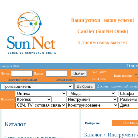
Ваши успехи - наши успехи!
СанНет (SunNet Omsk)
Строим связь вместе!
О ко
7 августа 2026 г.
$=81,4077
Логин:
Пароль:
Ваша корзина
€=94,0585
Зарегистрироваться
Забыл пароль
:) Хрен, положенный на мн
На складе:
На скл
Каталог
Выбрать:
Каталог
Инструмент
/
Сварочники для оптоволокна