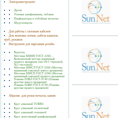
Электроинструмент
Дрели
Угловые шлифмашины, лобзики
Перфораторы и отбойные молотки
Шуруповерты
Для работы с силовым кабелем
Для монтажа лотков, кабель-каналов,
труб, рукавов
Инструмент для нарезания резьбы
Вороток
Метчики КММП ГОСТ-3266 -
Комплектный метчик машинный
правого вращения 2шт (№1-черновой,
№2-чистовой)
Метчики ММСЛ ГОСТ-3266 (Метчик
машинный сквозной левого вращения)
Метчики ММСП ГОСТ-3266 (Метчик
машинный сквозной правого вращения)
Плашки ПЛКЛ ГОСТ-9740 (Плашка
круглая левого вращения)
Плашки ПЛКП ГОСТ-9740 (Плашка
круглая правого вращения)
Абразив -для резки металла, камня
Круг алмазный TURBO
Круг алмазный сегментный
Круг алмазный сплошной
Круг лепестковый шлифовальный