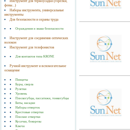
Инструмент для термоусадки (горелки,
фены...)
Наборы инструмента, универсальные
инструменты
Для безопасности и охраны труда
Ограждения и знаки безопасности
Инструмент для соединения оптических
волокон
Инструмент для телефонистов
Для контактов типа KRONE
Ручной инструмент и вспомогательное
оснащение
Пинцеты
Буры, сверла
Рулетки
Уровень
Плоскогубцы, пассатижи, тонкогубцы
Биты, насадки
Наборы отверток
Крестовые отвертки
Плоские отвертки
Кусачки, бокорезы
Ключи