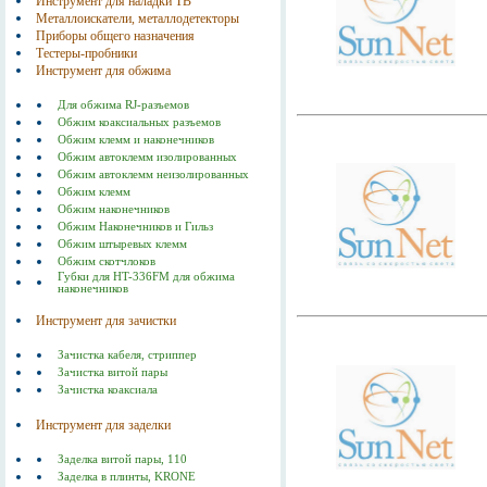
Инструмент для наладки ТВ
Металлоискатели, металлодетекторы
Приборы общего назначения
Тестеры-пробники
Инструмент для обжима
Для обжима RJ-разъемов
Обжим коаксиальных разъемов
Обжим клемм и наконечников
Обжим автоклемм изолированных
Обжим автоклемм неизолированных
Обжим клемм
Обжим наконечников
Обжим Наконечников и Гильз
Обжим штыревых клемм
Обжим скотчлоков
Губки для HT-336FM для обжима
наконечников
Инструмент для зачистки
Зачистка кабеля, стриппер
Зачистка витой пары
Зачистка коаксиала
Инструмент для заделки
Заделка витой пары, 110
Заделка в плинты, KRONE