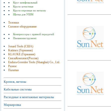
Круг шлифовальный
Круги зачистные
Круги отрезные по металлу
Щетка для УШМ
Тележки
Силовое оборудование
Компрессоры с прямой передачей
Пневмоинструмент
Jonard Tools (США)
Katimex (Германия)
KLAUKE (Германия)
СвязьКомплект(Россия)
Endura-Greenlee Tools (Shanghai) Co., Ltd.
Разное
Палатки
Крепеж, метизы
Кабельные системы
Расходные и монтажные материалы
Маркировка