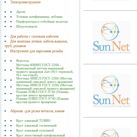
Электроинструмент
Дрели
Угловые шлифмашины, лобзики
Перфораторы и отбойные молотки
Шуруповерты
Для работы с силовым кабелем
Для монтажа лотков, кабель-каналов,
труб, рукавов
Инструмент для нарезания резьбы
Вороток
Метчики КММП ГОСТ-3266 -
Комплектный метчик машинный
правого вращения 2шт (№1-черновой,
№2-чистовой)
Метчики ММСЛ ГОСТ-3266 (Метчик
машинный сквозной левого вращения)
Метчики ММСП ГОСТ-3266 (Метчик
машинный сквозной правого вращения)
Плашки ПЛКЛ ГОСТ-9740 (Плашка
круглая левого вращения)
Плашки ПЛКП ГОСТ-9740 (Плашка
круглая правого вращения)
Абразив -для резки металла, камня
Круг алмазный TURBO
Круг алмазный сегментный
Круг алмазный сплошной
Круг лепестковый шлифовальный