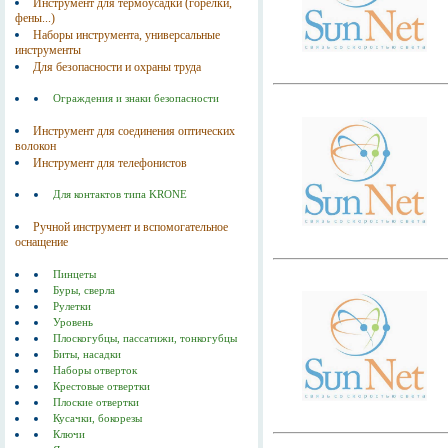
Инструмент для термоусадки (горелки,
фены...)
Наборы инструмента, универсальные
инструменты
Для безопасности и охраны труда
Ограждения и знаки безопасности
Инструмент для соединения оптических
волокон
Инструмент для телефонистов
Для контактов типа KRONE
Ручной инструмент и вспомогательное
оснащение
Пинцеты
Буры, сверла
Рулетки
Уровень
Плоскогубцы, пассатижи, тонкогубцы
Биты, насадки
Наборы отверток
Крестовые отвертки
Плоские отвертки
Кусачки, бокорезы
Ключи