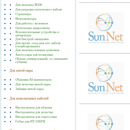
Для монтажа ВОЛС
Для разделки оптического кабеля
Стрипперы
Визуализаторы
Для работы с волокном
Оптические микроскопы
Вспомогательные устройства и
аппаратура
Для быстрой оконцовки
Для механ. соед-ния опт. кабеля
(сплайсирование)
Для монтажа клеевых разъемов
Аксессуары для полировки
Обжим универсальный, со сменными
губками
Для витой пары
Обжимки RJ-коннекторов
Для зачистки витой пары
Забивки витой пары
Для коаксиальных кабелей
Инструменты для обжима
Инструменты для зачистки
Инструменты для опрессовки
Губки для HT-336FM