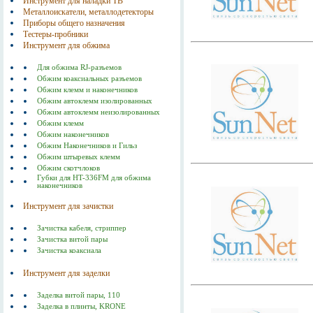
Инструмент для наладки ТВ
Металлоискатели, металлодетекторы
Приборы общего назначения
Тестеры-пробники
Инструмент для обжима
Для обжима RJ-разъемов
Обжим коаксиальных разъемов
Обжим клемм и наконечников
Обжим автоклемм изолированных
Обжим автоклемм неизолированных
Обжим клемм
Обжим наконечников
Обжим Наконечников и Гильз
Обжим штыревых клемм
Обжим скотчлоков
Губки для HT-336FM для обжима
наконечников
Инструмент для зачистки
Зачистка кабеля, стриппер
Зачистка витой пары
Зачистка коаксиала
Инструмент для заделки
Заделка витой пары, 110
Заделка в плинты, KRONE