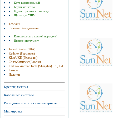
Круг шлифовальный
Круги зачистные
Круги отрезные по металлу
Щетка для УШМ
Тележки
Силовое оборудование
Компрессоры с прямой передачей
Пневмоинструмент
Jonard Tools (США)
Katimex (Германия)
KLAUKE (Германия)
СвязьКомплект(Россия)
Endura-Greenlee Tools (Shanghai) Co., Ltd.
Разное
Палатки
Крепеж, метизы
Кабельные системы
Расходные и монтажные материалы
Маркировка