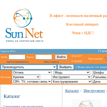
В офисе - возможен наличный ра
Кассовый аппарат.
Чеки с НДС!
О ко
7 августа 2026 г.
$=81,4077
Логин:
Пароль:
Ваша корзина
€=94,0585
Зарегистрироваться
Забыл пароль
:) Жизнь проста: что завар
На складе:
Каталог
Инструмент
/
Каталог
Сварочники для оптоволокна