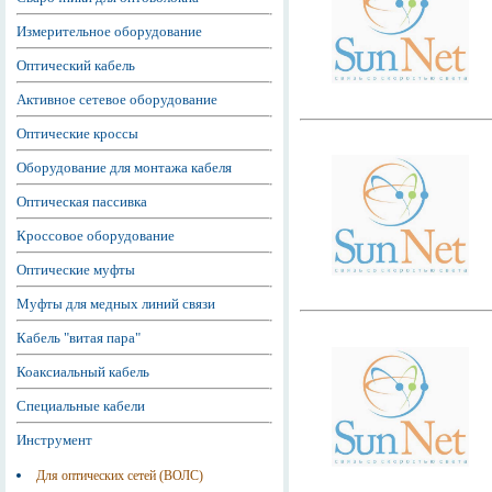
Измерительное оборудование
Оптический кабель
Активное сетевое оборудование
Оптические кроссы
Оборудование для монтажа кабеля
Оптическая пассивка
Кроссовое оборудование
Оптические муфты
Муфты для медных линий связи
Кабель "витая пара"
Коаксиальный кабель
Специальные кабели
Инструмент
Для оптических сетей (ВОЛС)