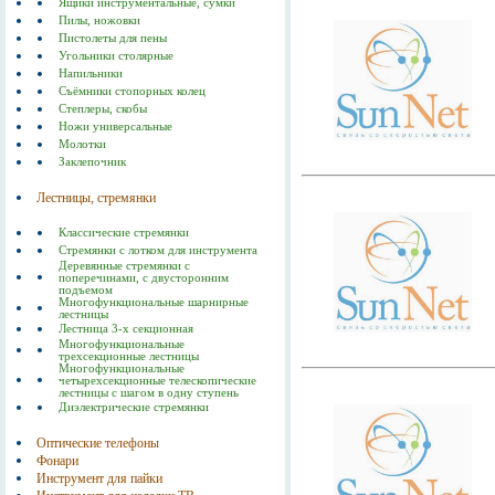
Ящики инструментальные, сумки
Пилы, ножовки
Пистолеты для пены
Угольники столярные
Напильники
Съёмники стопорных колец
Степлеры, скобы
Ножи универсальные
Молотки
Заклепочник
Лестницы, стремянки
Классические стремянки
Стремянки с лотком для инструмента
Деревянные стремянки с
поперечинами, с двусторонним
подъемом
Многофункциональные шарнирные
лестницы
Лестница 3-х секционная
Многофункциональные
трехсекционные лестницы
Многофункциональные
четырехсекционные телескопические
лестницы с шагом в одну ступень
Диэлектрические стремянки
Оптические телефоны
Фонари
Инструмент для пайки