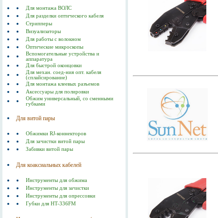
Для монтажа ВОЛС
Для разделки оптического кабеля
Стрипперы
Визуализаторы
Для работы с волокном
Оптические микроскопы
Вспомогательные устройства и
аппаратура
Для быстрой оконцовки
Для механ. соед-ния опт. кабеля
(сплайсирование)
Для монтажа клеевых разъемов
Аксессуары для полировки
Обжим универсальный, со сменными
губками
Для витой пары
Обжимки RJ-коннекторов
Для зачистки витой пары
Забивки витой пары
Для коаксиальных кабелей
Инструменты для обжима
Инструменты для зачистки
Инструменты для опрессовки
Губки для HT-336FM