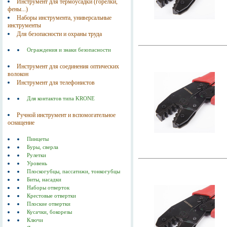
Инструмент для термоусадки (горелки,
фены...)
Наборы инструмента, универсальные
инструменты
Для безопасности и охраны труда
Ограждения и знаки безопасности
Инструмент для соединения оптических
волокон
Инструмент для телефонистов
Для контактов типа KRONE
Ручной инструмент и вспомогательное
оснащение
Пинцеты
Буры, сверла
Рулетки
Уровень
Плоскогубцы, пассатижи, тонкогубцы
Биты, насадки
Наборы отверток
Крестовые отвертки
Плоские отвертки
Кусачки, бокорезы
Ключи