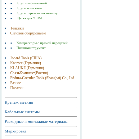
Круг шлифовальный
Круги зачистные
Круги отрезные по металлу
Щетка для УШМ
Тележки
Силовое оборудование
Компрессоры с прямой передачей
Пневмоинструмент
Jonard Tools (США)
Katimex (Германия)
KLAUKE (Германия)
СвязьКомплект(Россия)
Endura-Greenlee Tools (Shanghai) Co., Ltd.
Разное
Палатки
Крепеж, метизы
Кабельные системы
Расходные и монтажные материалы
Маркировка