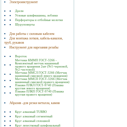
Электроинструмент
Дрели
Угловые шлифмашины, лобзики
Перфораторы и отбойные молотки
Шуруповерты
Для работы с силовым кабелем
Для монтажа лотков, кабель-каналов,
труб, рукавов
Инструмент для нарезания резьбы
Вороток
Метчики КММП ГОСТ-3266 -
Комплектный метчик машинный
правого вращения 2шт (№1-черновой,
№2-чистовой)
Метчики ММСЛ ГОСТ-3266 (Метчик
машинный сквозной левого вращения)
Метчики ММСП ГОСТ-3266 (Метчик
машинный сквозной правого вращения)
Плашки ПЛКЛ ГОСТ-9740 (Плашка
круглая левого вращения)
Плашки ПЛКП ГОСТ-9740 (Плашка
круглая правого вращения)
Абразив -для резки металла, камня
Круг алмазный TURBO
Круг алмазный сегментный
Круг алмазный сплошной
Круг лепестковый шлифовальный