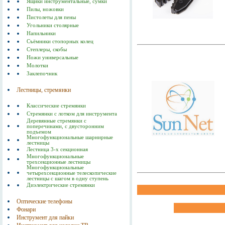
Ящики инструментальные, сумки
Пилы, ножовки
Пистолеты для пены
Угольники столярные
Напильники
Съёмники стопорных колец
Степлеры, скобы
Ножи универсальные
Молотки
Заклепочник
Лестницы, стремянки
Классические стремянки
Стремянки с лотком для инструмента
Деревянные стремянки с
поперечинами, с двусторонним
подъемом
Многофункциональные шарнирные
лестницы
Лестница 3-х секционная
Многофункциональные
трехсекционные лестницы
Многофункциональные
четырехсекционные телескопические
лестницы с шагом в одну ступень
Диэлектрические стремянки
Оптические телефоны
Фонари
Инструмент для пайки