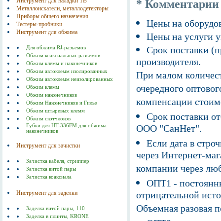
Инструмент для наладки ТВ
* Комментарии
Металлоискатели, металлодетекторы
Приборы общего назначения
Цены на оборудов
Тестеры-пробники
Инструмент для обжима
Цены на услуги у
Срок поставки (п
Для обжима RJ-разъемов
Обжим коаксиальных разъемов
производителя.
Обжим клемм и наконечников
Обжим автоклемм изолированных
При малом количест
Обжим автоклемм неизолированных
очередного оптовог
Обжим клемм
Обжим наконечников
компенсации стоим
Обжим Наконечников и Гильз
Обжим штыревых клемм
Срок поставки от
Обжим скотчлоков
Губки для HT-336FM для обжима
ООО "СанНет".
наконечников
Если дата в строч
Инструмент для зачистки
через Интернет-маг
Зачистка кабеля, стриппер
компании через люб
Зачистка витой пары
Зачистка коаксиала
ОПТ1 - постоянны
Инструмент для заделки
отрицательной исто
Объемная разовая 
Заделка витой пары, 110
Заделка в плинты, KRONE