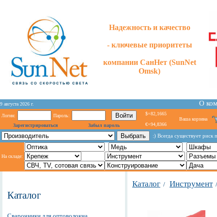
Надежность и качество
- ключевые приоритеты
компании СанНет (SunNet
Omsk)
О ко
9 августа 2026 г.
$=82,1665
Логин:
Пароль:
Ваша корзина
€=94,8366
Зарегистрироваться
Забыл пароль
:) Всегда существует риск 
На складе:
Каталог
Инструмент
/
Каталог
Сварочники для оптоволокна