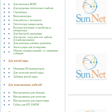
Для монтажа ВОЛС
Для разделки оптического кабеля
Стрипперы
Визуализаторы
Для работы с волокном
Оптические микроскопы
Вспомогательные устройства и
аппаратура
Для быстрой оконцовки
Для механ. соед-ния опт. кабеля
(сплайсирование)
Для монтажа клеевых разъемов
Аксессуары для полировки
Обжим универсальный, со сменными
губками
Для витой пары
Обжимки RJ-коннекторов
Для зачистки витой пары
Забивки витой пары
Для коаксиальных кабелей
Инструменты для обжима
Инструменты для зачистки
Инструменты для опрессовки
Губки для HT-336FM