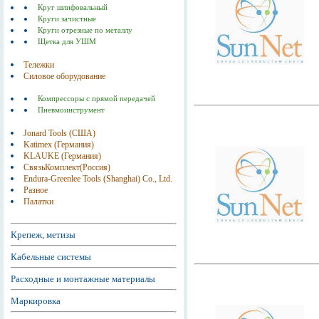
Круг шлифовальный
Круги зачистные
Круги отрезные по металлу
Щетка для УШМ
Тележки
Силовое оборудование
Компрессоры с прямой передачей
Пневмоинструмент
Jonard Tools (США)
Katimex (Германия)
KLAUKE (Германия)
СвязьКомплект(Россия)
Endura-Greenlee Tools (Shanghai) Co., Ltd.
Разное
Палатки
Крепеж, метизы
Кабельные системы
Расходные и монтажные материалы
Маркировка