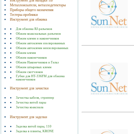
Инструмент для наладки ТВ
Металлоискатели, металлодетекторы
Приборы общего назначения
Тестеры-пробники
Инструмент для обжима
Для обжима RJ-разъемов
Обжим коаксиальных разъемов
Обжим клемм и наконечников
Обжим автоклемм изолированных
Обжим автоклемм неизолированных
Обжим клемм
Обжим наконечников
Обжим Наконечников и Гильз
Обжим штыревых клемм
Обжим скотчлоков
Губки для HT-336FM для обжима
наконечников
Инструмент для зачистки
Зачистка кабеля, стриппер
Зачистка витой пары
Зачистка коаксиала
Инструмент для заделки
Заделка витой пары, 110
Заделка в плинты, KRONE