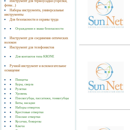
Инструмент для термоусадки (горелки,
фены...)
Наборы инструмента, универсальные
инструменты
Для безопасности и охраны труда
Ограждения и знаки безопасности
Инструмент для соединения оптических
волокон
Инструмент для телефонистов
Для контактов типа KRONE
Ручной инструмент и вспомогательное
оснащение
Пинцеты
Буры, сверла
Рулетки
Уровень
Плоскогубцы, пассатижи, тонкогубцы
Биты, насадки
Наборы отверток
Крестовые отвертки
Плоские отвертки
Кусачки, бокорезы
Ключи