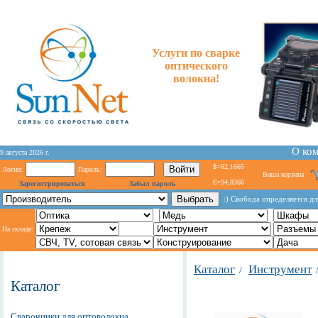
Услуги по сварке
оптического
волокна!
О ко
9 августа 2026 г.
$=82,1665
Логин:
Пароль:
Ваша корзина
€=94,8366
Зарегистрироваться
Забыл пароль
:) Свобода определяется дл
На складе:
Каталог
Инструмент
/
Каталог
Сварочники для оптоволокна