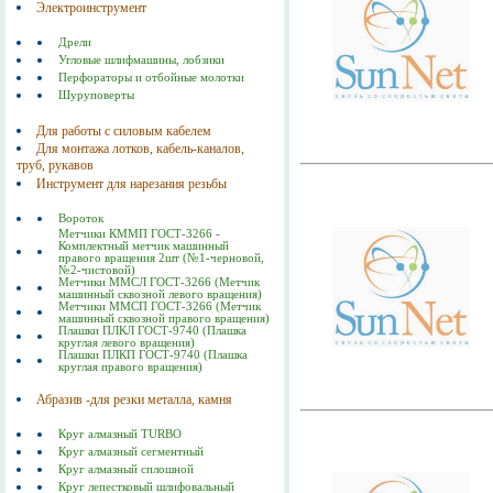
Электроинструмент
Дрели
Угловые шлифмашины, лобзики
Перфораторы и отбойные молотки
Шуруповерты
Для работы с силовым кабелем
Для монтажа лотков, кабель-каналов,
труб, рукавов
Инструмент для нарезания резьбы
Вороток
Метчики КММП ГОСТ-3266 -
Комплектный метчик машинный
правого вращения 2шт (№1-черновой,
№2-чистовой)
Метчики ММСЛ ГОСТ-3266 (Метчик
машинный сквозной левого вращения)
Метчики ММСП ГОСТ-3266 (Метчик
машинный сквозной правого вращения)
Плашки ПЛКЛ ГОСТ-9740 (Плашка
круглая левого вращения)
Плашки ПЛКП ГОСТ-9740 (Плашка
круглая правого вращения)
Абразив -для резки металла, камня
Круг алмазный TURBO
Круг алмазный сегментный
Круг алмазный сплошной
Круг лепестковый шлифовальный