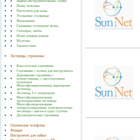
Ящики инструментальные, сумки
Пилы, ножовки
Пистолеты для пены
Угольники столярные
Напильники
Съёмники стопорных колец
Степлеры, скобы
Ножи универсальные
Молотки
Заклепочник
Лестницы, стремянки
Классические стремянки
Стремянки с лотком для инструмента
Деревянные стремянки с
поперечинами, с двусторонним
подъемом
Многофункциональные шарнирные
лестницы
Лестница 3-х секционная
Многофункциональные
трехсекционные лестницы
Многофункциональные
четырехсекционные телескопические
лестницы с шагом в одну ступень
Диэлектрические стремянки
Оптические телефоны
Фонари
Инструмент для пайки