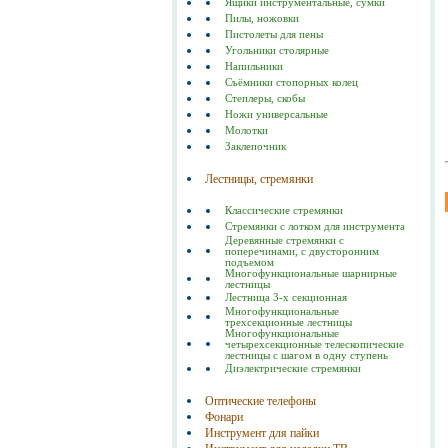
Ящики инструментальные, сумки
Пилы, ножовки
Пистолеты для пены
Угольники столярные
Напильники
Съёмники стопорных колец
Степлеры, скобы
Ножи универсальные
Молотки
Заклепочник
Лестницы, стремянки
Классические стремянки
Стремянки с лотком для инструмента
Деревянные стремянки с
поперечинами, с двусторонним
подъемом
Многофункциональные шарнирные
лестницы
Лестница 3-х секционная
Многофункциональные
трехсекционные лестницы
Многофункциональные
четырехсекционные телескопические
лестницы с шагом в одну ступень
Диэлектрические стремянки
Оптические телефоны
Фонари
Инструмент для пайки