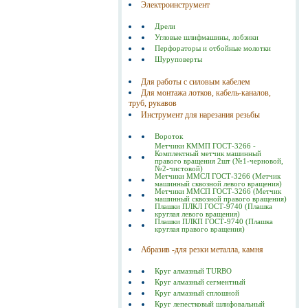
Электроинструмент
Дрели
Угловые шлифмашины, лобзики
Перфораторы и отбойные молотки
Шуруповерты
Для работы с силовым кабелем
Для монтажа лотков, кабель-каналов,
труб, рукавов
Инструмент для нарезания резьбы
Вороток
Метчики КММП ГОСТ-3266 -
Комплектный метчик машинный
правого вращения 2шт (№1-черновой,
№2-чистовой)
Метчики ММСЛ ГОСТ-3266 (Метчик
машинный сквозной левого вращения)
Метчики ММСП ГОСТ-3266 (Метчик
машинный сквозной правого вращения)
Плашки ПЛКЛ ГОСТ-9740 (Плашка
круглая левого вращения)
Плашки ПЛКП ГОСТ-9740 (Плашка
круглая правого вращения)
Абразив -для резки металла, камня
Круг алмазный TURBO
Круг алмазный сегментный
Круг алмазный сплошной
Круг лепестковый шлифовальный