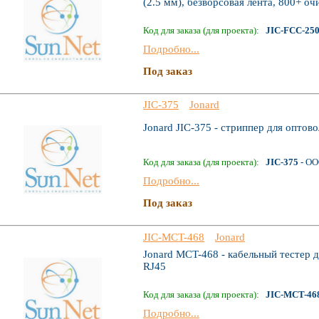
(2.5 мм), безворсовая лента, 800+ оч
Код для заказа (для проекта):
JIC-FCC-25
Подробно...
Под заказ
JIC-375
Jonard
Jonard JIC-375 - стриппер для оптово
Код для заказа (для проекта):
JIC-375
- ОО
Подробно...
Под заказ
JIC-MCT-468
Jonard
Jonard MCT-468 - кабельный тестер 
RJ45
Код для заказа (для проекта):
JIC-MCT-46
Подробно...