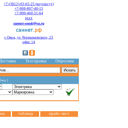
+7-(3812)-93-65-25 (круглосут)
+7-908-807-40-15
+7-999-460-51-64
MAX
sunnet-omsk@ya.ru
г. Омск, ул. Чернышевского, 23
офис 14
Доставка
Техсправка
Опросник
бард )
ина
таблица
прайс-лист