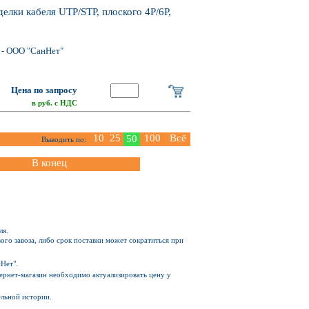
делки кабеля UTP/STP, плоского 4P/6P,
- ООО "СанНет"
Цена по запросу
в руб. с НДС
10
25
100
Всё
50
Выводить по:
В конец
ля.
ого завоза, либо срок поставки может сократиться при
Нет".
Интернет-магазин необходимо актуализировать цену у
ельной истории.