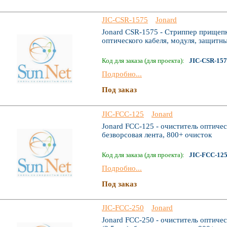
JIC-CSR-1575
Jonard
Jonard CSR-1575 - Стриппер прищепк
оптического кабеля, модуля, защитны
Код для заказа (для проекта):
JIC-CSR-15
Подробно...
Под заказ
JIC-FCC-125
Jonard
Jonard FCC-125 - очиститель оптичес
безворсовая лента, 800+ очисток
Код для заказа (для проекта):
JIC-FCC-12
Подробно...
Под заказ
JIC-FCC-250
Jonard
Jonard FCC-250 - очиститель оптичес