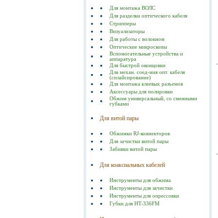
Для монтажа ВОЛС
Для разделки оптического кабеля
Стрипперы
Визуализаторы
Для работы с волокном
Оптические микроскопы
Вспомогательные устройства и
аппаратура
Для быстрой оконцовки
Для механ. соед-ния опт. кабеля
(сплайсирование)
Для монтажа клеевых разъемов
Аксессуары для полировки
Обжим универсальный, со сменными
губками
Для витой пары
Обжимки RJ-коннекторов
Для зачистки витой пары
Забивки витой пары
Для коаксиальных кабелей
Инструменты для обжима
Инструменты для зачистки
Инструменты для опрессовки
Губки для HT-336FM