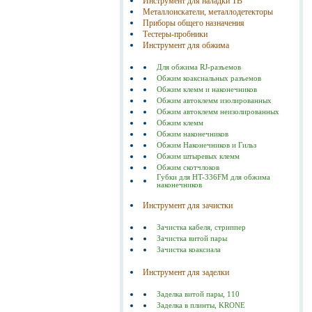
Инструмент для наладки ТВ
Металлоискатели, металлодетекторы
Приборы общего назначения
Тестеры-пробники
Инструмент для обжима
Для обжима RJ-разъемов
Обжим коаксиальных разъемов
Обжим клемм и наконечников
Обжим автоклемм изолированных
Обжим автоклемм неизолированных
Обжим клемм
Обжим наконечников
Обжим Наконечников и Гильз
Обжим штыревых клемм
Обжим скотчлоков
Губки для HT-336FM для обжима
наконечников
Инструмент для зачистки
Зачистка кабеля, стриппер
Зачистка витой пары
Зачистка коаксиала
Инструмент для заделки
Заделка витой пары, 110
Заделка в плинты, KRONE