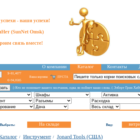
успехи - наши успехи!
Нет (SunNet Omsk)
роим связь вместе!
О компании
Каталог
Контакты
$=81,4077
Ваша корзина
ПУСТА
€=94,0585
:) Кто не понимает вашего молчания, едва ли поймет ваши слова. ( Элберт Грин Хаб
На складе
витр
Выбрать:
Вид:
Каталог
Инструмент
Jonard Tools (США)
/
/