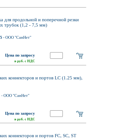
а для продольной и поперечной резки
х трубок (1,2 - 7,5 мм)
75
- ООО "СанНет"
Цена по запросу
в руб. с НДС
ких коннекторов и портов LC (1.25 мм),
5
- ООО "СанНет"
Цена по запросу
в руб. с НДС
ких коннекторов и портов FC, SC, ST