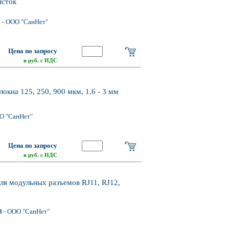
исток
0
- ООО "СанНет"
Цена по запросу
в руб. с НДС
локна 125, 250, 900 мкм, 1.6 - 3 мм
О "СанНет"
Цена по запросу
в руб. с НДС
для модульных разъемов RJ11, RJ12,
8
- ООО "СанНет"