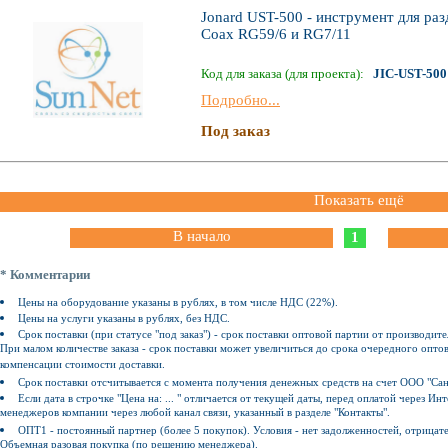
Jonard UST-500 - инструмент для раз
Coax RG59/6 и RG7/11
Код для заказа (для проекта):
JIC-UST-500
Подробно...
Под заказ
Показать ещё
В начало
1
* Комментарии
Цены на оборудование указаны в рублях, в том числе НДС (22%).
Цены на услуги указаны в рублях, без НДС.
Срок поставки (при статусе "под заказ") - срок поставки оптовой партии от производите
При малом количестве заказа - срок поставки может увеличиться до срока очередного оптов
компенсации стоимости доставки.
Срок поставки отсчитывается с момента получения денежных средств на счет ООО "Сан
Если дата в строчке "Цена на: ... " отличается от текущей даты, перед оплатой через 
менеджеров компании через любой канал связи, указанный в разделе "Контакты".
ОПТ1 - постоянный партнер (более 5 покупок). Условия - нет задолженностей, отрицат
Объемная разовая покупка (по решению менеджера).