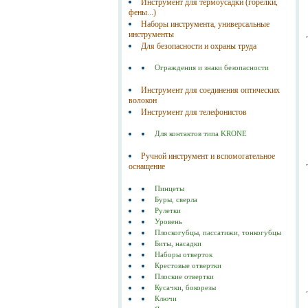
Инструмент для термоусадки (горелки,
фены...)
Наборы инструмента, универсальные
инструменты
Для безопасности и охраны труда
Ограждения и знаки безопасности
Инструмент для соединения оптических
волокон
Инструмент для телефонистов
Для контактов типа KRONE
Ручной инструмент и вспомогательное
оснащение
Пинцеты
Буры, сверла
Рулетки
Уровень
Плоскогубцы, пассатижи, тонкогубцы
Биты, насадки
Наборы отверток
Крестовые отвертки
Плоские отвертки
Кусачки, бокорезы
Ключи