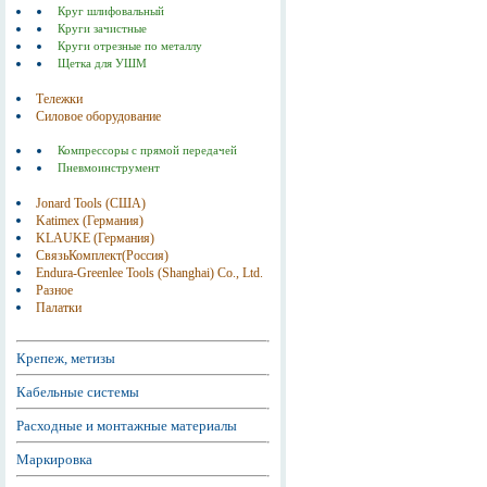
Круг шлифовальный
Круги зачистные
Круги отрезные по металлу
Щетка для УШМ
Тележки
Силовое оборудование
Компрессоры с прямой передачей
Пневмоинструмент
Jonard Tools (США)
Katimex (Германия)
KLAUKE (Германия)
СвязьКомплект(Россия)
Endura-Greenlee Tools (Shanghai) Co., Ltd.
Разное
Палатки
Крепеж, метизы
Кабельные системы
Расходные и монтажные материалы
Маркировка