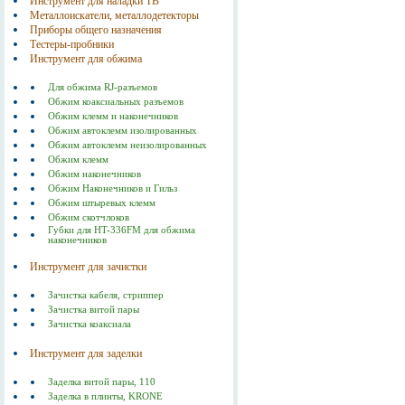
Инструмент для наладки ТВ
Металлоискатели, металлодетекторы
Приборы общего назначения
Тестеры-пробники
Инструмент для обжима
Для обжима RJ-разъемов
Обжим коаксиальных разъемов
Обжим клемм и наконечников
Обжим автоклемм изолированных
Обжим автоклемм неизолированных
Обжим клемм
Обжим наконечников
Обжим Наконечников и Гильз
Обжим штыревых клемм
Обжим скотчлоков
Губки для HT-336FM для обжима
наконечников
Инструмент для зачистки
Зачистка кабеля, стриппер
Зачистка витой пары
Зачистка коаксиала
Инструмент для заделки
Заделка витой пары, 110
Заделка в плинты, KRONE