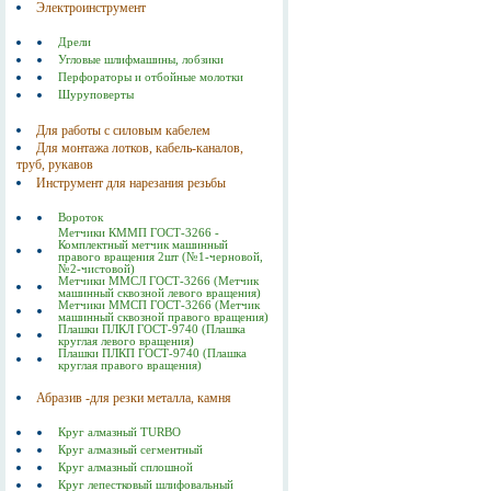
Электроинструмент
Дрели
Угловые шлифмашины, лобзики
Перфораторы и отбойные молотки
Шуруповерты
Для работы с силовым кабелем
Для монтажа лотков, кабель-каналов,
труб, рукавов
Инструмент для нарезания резьбы
Вороток
Метчики КММП ГОСТ-3266 -
Комплектный метчик машинный
правого вращения 2шт (№1-черновой,
№2-чистовой)
Метчики ММСЛ ГОСТ-3266 (Метчик
машинный сквозной левого вращения)
Метчики ММСП ГОСТ-3266 (Метчик
машинный сквозной правого вращения)
Плашки ПЛКЛ ГОСТ-9740 (Плашка
круглая левого вращения)
Плашки ПЛКП ГОСТ-9740 (Плашка
круглая правого вращения)
Абразив -для резки металла, камня
Круг алмазный TURBO
Круг алмазный сегментный
Круг алмазный сплошной
Круг лепестковый шлифовальный