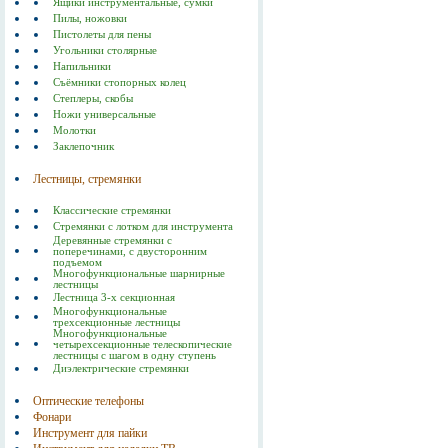
Ящики инструментальные, сумки
Пилы, ножовки
Пистолеты для пены
Угольники столярные
Напильники
Съёмники стопорных колец
Степлеры, скобы
Ножи универсальные
Молотки
Заклепочник
Лестницы, стремянки
Классические стремянки
Стремянки с лотком для инструмента
Деревянные стремянки с
поперечинами, с двусторонним
подъемом
Многофункциональные шарнирные
лестницы
Лестница 3-х секционная
Многофункциональные
трехсекционные лестницы
Многофункциональные
четырехсекционные телескопические
лестницы с шагом в одну ступень
Диэлектрические стремянки
Оптические телефоны
Фонари
Инструмент для пайки