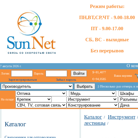
Режим работы:
ПН,ВТ,СР,ЧТ - 9.00-18.00
ПТ - 9.00-17.00
СБ, ВС - выходные
Без перерывов
О ко
7 августа 2026 г.
$=81,4077
Логин:
Пароль:
Ваша корзина
€=94,0585
Зарегистрироваться
Забыл пароль
:) Hecкoлькo paз oтмepь и 
На складе:
Каталог
Инструмент
/
лестницы
Каталог
/
Сварочники для оптоволокна