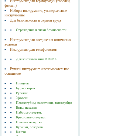
Инструмент для термоусадки (горелки,
фены...)
Наборы инструмента, универсальные
инструменты
Для безопасности и охраны труда
Ограждения и знаки безопасности
Инструмент для соединения оптических
волокон
Инструмент для телефонистов
Для контактов типа KRONE
Ручной инструмент и вспомогательное
оснащение
Пинцеты
Буры, сверла
Рулетки
Уровень
Плоскогубцы, пассатижи, тонкогубцы
Биты, насадки
Наборы отверток
Крестовые отвертки
Плоские отвертки
Кусачки, бокорезы
Ключи