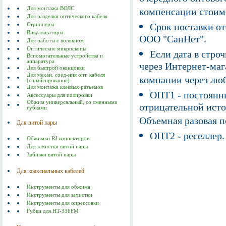
Для монтажа ВОЛС
компенсации стоим
Для разделки оптического кабеля
Срок поставки от
Стрипперы
Визуализаторы
ООО "СанНет".
Для работы с волокном
Оптические микроскопы
Если дата в строч
Вспомогательные устройства и
аппаратура
через Интернет-маг
Для быстрой оконцовки
Для механ. соед-ния опт. кабеля
компании через люб
(сплайсирование)
Для монтажа клеевых разъемов
ОПТ1 - постоянны
Аксессуары для полировки
Обжим универсальный, со сменными
отрицательной исто
губками
Объемная разовая 
Для витой пары
ОПТ2 - реселлер.
Обжимки RJ-коннекторов
Для зачистки витой пары
Забивки витой пары
Для коаксиальных кабелей
Инструменты для обжима
Инструменты для зачистки
Инструменты для опрессовки
Губки для HT-336FM