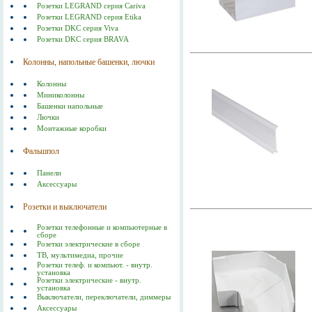
Розетки LEGRAND серия Cariva
Розетки LEGRAND серия Etika
Розетки DKC серия Viva
Розетки DKC серия BRAVA
Колонны, напольные башенки, лючки
Колонны
Миниколонны
Башенки напольные
Лючки
Монтажные коробки
Фальшпол
Панели
Аксессуары
Розетки и выключатели
Розетки телефонные и компьютерные в
сборе
Розетки электрические в сборе
ТВ, мультимедиа, прочие
Розетки телеф. и компьют. - внутр.
установка
Розетки электрические - внутр.
установка
Выключатели, переключатели, диммеры
Аксессуары