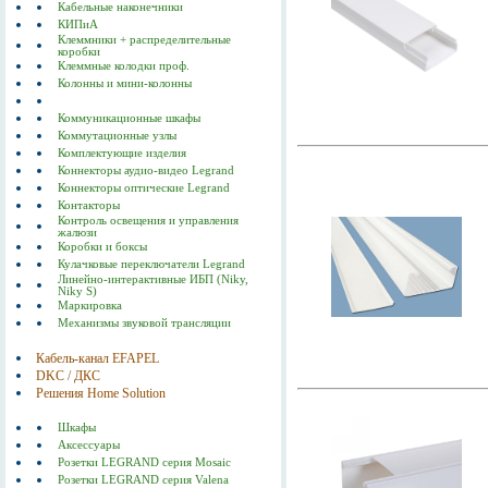
Кабельные наконечники
КИПиА
Клеммники + распределительные
коробки
Клеммные колодки проф.
Колонны и мини-колонны
Коммуникационные шкафы
Коммутационные узлы
Комплектующие изделия
Коннекторы аудио-видео Legrand
Коннекторы оптические Legrand
Контакторы
Контроль освещения и управления
жалюзи
Коробки и боксы
Кулачковые переключатели Legrand
Линейно-интерактивные ИБП (Niky,
Niky S)
Маркировка
Механизмы звуковой трансляции
Кабель-канал EFAPEL
DKC / ДКС
Решения Home Solution
Шкафы
Аксессуары
Розетки LEGRAND серия Mosaic
Розетки LEGRAND серия Valena