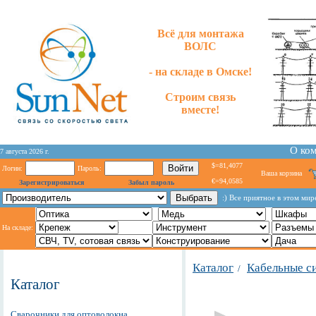
Всё для монтажа
ВОЛС
- на складе в Омске!
Строим связь
вместе!
О ко
7 августа 2026 г.
$=81,4077
Логин:
Пароль:
Ваша корзина
€=94,0585
Зарегистрироваться
Забыл пароль
:) Все приятное в этом мир
На складе:
Каталог
Кабельные с
/
Каталог
Сварочники для оптоволокна