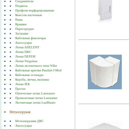
Соединители
Подвесы
Профили перфорированные
Консоли настенные
Рамы
Крышки
Перегородки
Заглушки
Кабельные фиксаторы
Аксессуары
Лотки AXELENT
Лотки DKC
Лотки DEFEM
Лотки Vergokan
Лотки лестничного типа Wibe
Кабельные крючки Panduit J-Mod
Кабельные эстакады
Короба, лючки, колонны
Лотки IEK
Прочее
Оптические лотки Lanmaster
Проволочные лотки Lanmaster
Лестничные лотки LanMaster
Металлорукав
Металлорукава ДКС
Аксессуары