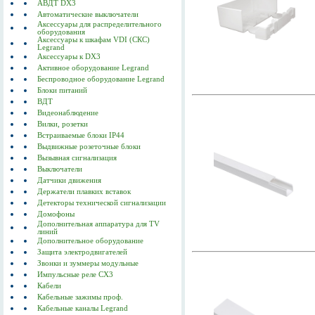
АВДТ DX3
Автоматические выключатели
Аксессуары для распределительного
оборудования
Аксессуары к шкафам VDI (СКС)
Legrand
Аксессуары к DX3
Активное оборудование Legrand
Беспроводное оборудование Legrand
Блоки питаний
ВДТ
Видеонаблюдение
Вилки, розетки
Встраиваемые блоки IP44
Выдвижные розеточные блоки
Вызывная сигнализация
Выключатели
Датчики движения
Держатели плавких вставок
Детекторы технической сигнализации
Домофоны
Дополнительная аппаратура для TV
линий
Дополнительное оборудование
Защита электродвигателей
Звонки и зуммеры модульные
Импульсные реле CX3
Кабели
Кабельные зажимы проф.
Кабельные каналы Legrand