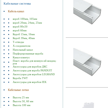
Кабельные системы
Кабель-канал
короб 100мм, 105мм
короб 20мм, 24мм, 25мм
короб 80х50
короб 60мм
Короб 15мм, 16мм
Короб 39мм, 40мм
Т-отводы
Х-соединители
Напольный канал
Перфорированные короба
Канал-плинтус
Пласт. короба для коммун-ий кондиц-
ров
Аксессуары для коробов ДКС
Аксессуары для короба PANDUIT
Аксессуары для коробов LEGRAND
Короба TWT
Аксессуары для коробов IEK
Кабельные лотки
Высота 25 мм
Высота 50, 60 мм
Высота 100 мм