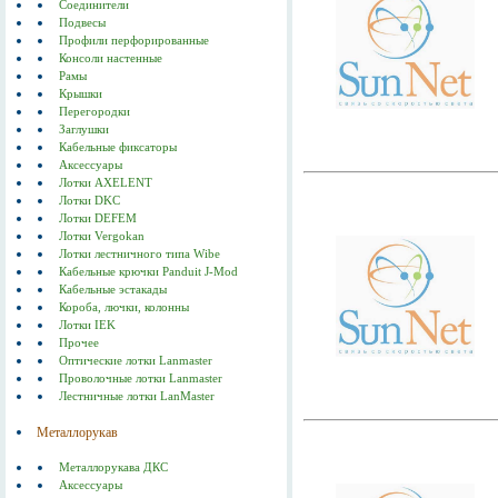
Соединители
Подвесы
Профили перфорированные
Консоли настенные
Рамы
Крышки
Перегородки
Заглушки
Кабельные фиксаторы
Аксессуары
Лотки AXELENT
Лотки DKC
Лотки DEFEM
Лотки Vergokan
Лотки лестничного типа Wibe
Кабельные крючки Panduit J-Mod
Кабельные эстакады
Короба, лючки, колонны
Лотки IEK
Прочее
Оптические лотки Lanmaster
Проволочные лотки Lanmaster
Лестничные лотки LanMaster
Металлорукав
Металлорукава ДКС
Аксессуары