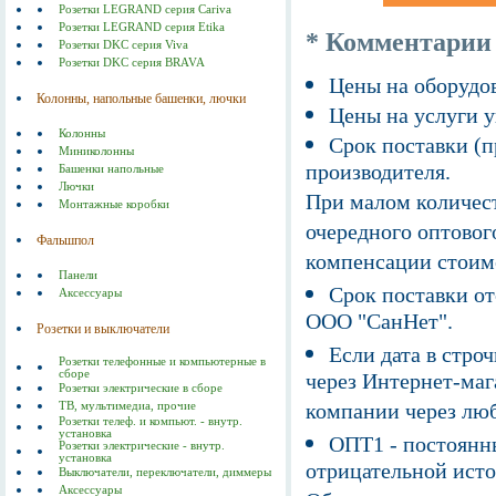
Розетки LEGRAND серия Cariva
Розетки LEGRAND серия Etika
* Комментарии
Розетки DKC серия Viva
Розетки DKC серия BRAVA
Цены на оборудов
Колонны, напольные башенки, лючки
Цены на услуги у
Колонны
Срок поставки (п
Миниколонны
производителя.
Башенки напольные
Лючки
При малом количест
Монтажные коробки
очередного оптовог
Фальшпол
компенсации стоим
Панели
Срок поставки от
Аксессуары
ООО "СанНет".
Розетки и выключатели
Если дата в строч
Розетки телефонные и компьютерные в
сборе
через Интернет-маг
Розетки электрические в сборе
компании через люб
ТВ, мультимедиа, прочие
Розетки телеф. и компьют. - внутр.
установка
ОПТ1 - постоянны
Розетки электрические - внутр.
установка
отрицательной исто
Выключатели, переключатели, диммеры
Аксессуары