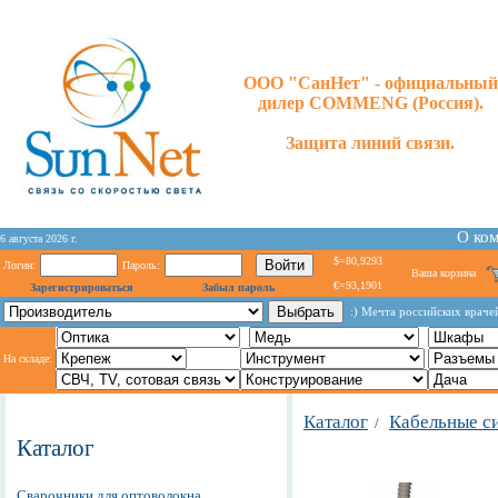
ООО "СанНет" - официальный
дилер COMMENG (Россия).
Защита линий связи.
О ко
6 августа 2026 г.
$=80,9293
Логин:
Пароль:
Ваша корзина
€=93,1901
Зарегистрироваться
Забыл пароль
:) Мечта российских враче
На складе:
Каталог
Кабельные с
/
Каталог
Сварочники для оптоволокна