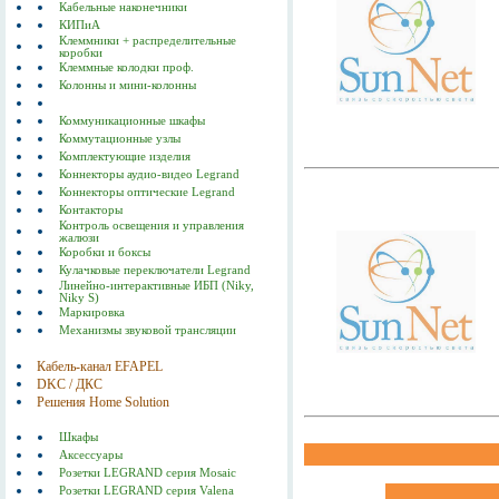
Кабельные наконечники
КИПиА
Клеммники + распределительные
коробки
Клеммные колодки проф.
Колонны и мини-колонны
Коммуникационные шкафы
Коммутационные узлы
Комплектующие изделия
Коннекторы аудио-видео Legrand
Коннекторы оптические Legrand
Контакторы
Контроль освещения и управления
жалюзи
Коробки и боксы
Кулачковые переключатели Legrand
Линейно-интерактивные ИБП (Niky,
Niky S)
Маркировка
Механизмы звуковой трансляции
Кабель-канал EFAPEL
DKC / ДКС
Решения Home Solution
Шкафы
Аксессуары
Розетки LEGRAND серия Mosaic
Розетки LEGRAND серия Valena