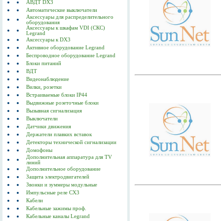
АВДТ DX3
Автоматические выключатели
Аксессуары для распределительного
оборудования
Аксессуары к шкафам VDI (СКС)
Legrand
Аксессуары к DX3
Активное оборудование Legrand
Беспроводное оборудование Legrand
Блоки питаний
ВДТ
Видеонаблюдение
Вилки, розетки
Встраиваемые блоки IP44
Выдвижные розеточные блоки
Вызывная сигнализация
Выключатели
Датчики движения
Держатели плавких вставок
Детекторы технической сигнализации
Домофоны
Дополнительная аппаратура для TV
линий
Дополнительное оборудование
Защита электродвигателей
Звонки и зуммеры модульные
Импульсные реле CX3
Кабели
Кабельные зажимы проф.
Кабельные каналы Legrand