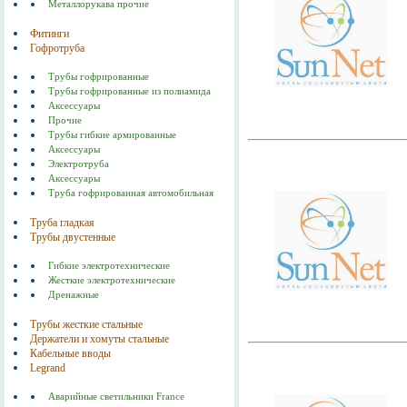
Металлорукава прочие
Фитинги
Гофротруба
Трубы гофрированные
Трубы гофрированные из полиамида
Аксессуары
Прочие
Трубы гибкие армированные
Аксессуары
Электротруба
Аксессуары
Труба гофрированная автомобильная
Труба гладкая
Трубы двустенные
Гибкие электротехнические
Жесткие электротехнические
Дренажные
Трубы жесткие стальные
Держатели и хомуты стальные
Кабельные вводы
Legrand
Аварийные светильники France