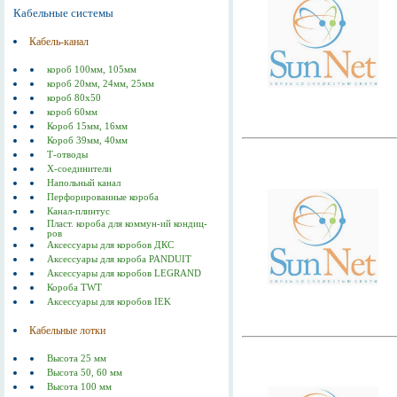
Кабельные системы
Кабель-канал
короб 100мм, 105мм
короб 20мм, 24мм, 25мм
короб 80х50
короб 60мм
Короб 15мм, 16мм
Короб 39мм, 40мм
Т-отводы
Х-соединители
Напольный канал
Перфорированные короба
Канал-плинтус
Пласт. короба для коммун-ий кондиц-
ров
Аксессуары для коробов ДКС
Аксессуары для короба PANDUIT
Аксессуары для коробов LEGRAND
Короба TWT
Аксессуары для коробов IEK
Кабельные лотки
Высота 25 мм
Высота 50, 60 мм
Высота 100 мм