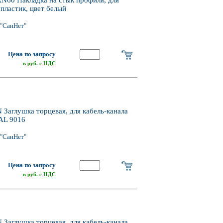
пластик, цвет белый
"СанНет"
Цена по запросу
в руб. с НДС
N Заглушка торцевая, для кабель-канала
AL 9016
"СанНет"
Цена по запросу
в руб. с НДС
N Заглушка торцевая, для кабель-канала