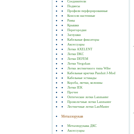
Соединители
Подвесы
Профили перфорированные
Консоли настенные
Рамы
Крышки
Перегородки
Заглушки
Кабельные фиксаторы
Аксессуары
Лотки AXELENT
Лотки DKC
Лотки DEFEM
Лотки Vergokan
Лотки лестничного типа Wibe
Кабельные крючки Panduit J-Mod
Кабельные эстакады
Короба, лючки, колонны
Лотки IEK
Прочее
Оптические лотки Lanmaster
Проволочные лотки Lanmaster
Лестничные лотки LanMaster
Металлорукав
Металлорукава ДКС
Аксессуары