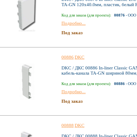
TA-GN 120х40.0мм, пластик, белый 
Код для заказа (для проекта):
00876
- ООО 
Подробно...
Под заказ
00886
DKC
DKC / ДКС 00886 In-liner Classic G
кабель-канала TA-GN шириной 80мм,
Код для заказа (для проекта):
00886
- ООО 
Подробно...
Под заказ
00888
DKC
DKC / ДКС 00888 In-liner Classic G