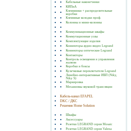
Кабельные наконечники
КИПиА
Клеммники + распределительные
коробки
Клеммные колодки проф.
Колонны и мини-колонны
Коммуникационные шкафы
Коммутационные узлы
Комплектующие изделия
Коннекторы аудио-видео Legrand
Коннекторы оптические Legrand
Контакторы
Контроль освещения и управления
жалюзи
Коробки и боксы
Кулачковые переключатели Legrand
Линейно-интерактивные ИБП (Niky,
Niky S)
Маркировка
Механизмы звуковой трансляции
Кабель-канал EFAPEL
DKC / ДКС
Решения Home Solution
Шкафы
Аксессуары
Розетки LEGRAND серия Mosaic
Розетки LEGRAND серия Valena