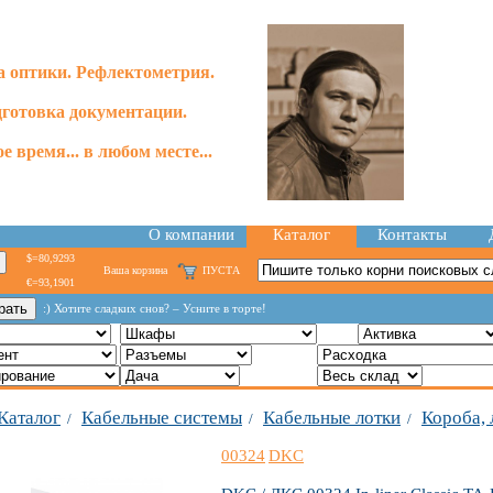
 оптики. Рефлектометрия.
готовка документации.
е время... в любом месте...
О компании
Каталог
Контакты
$=80,9293
Ваша корзина
ПУСТА
€=93,1901
:) Хотите сладких снов? – Усните в торте!
Каталог
Кабельные системы
Кабельные лотки
Короба, 
/
/
/
00324
DKC