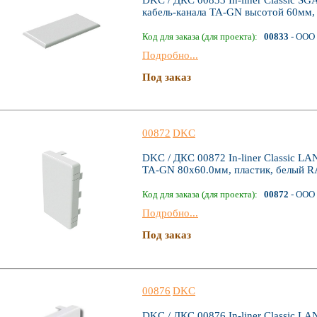
кабель-канала TA-GN высотой 60мм, 
Код для заказа (для проекта):
00833
- ООО 
Подробно...
Под заказ
00872
DKC
DKC / ДКС 00872 In-liner Classic LA
TA-GN 80х60.0мм, пластик, белый R
Код для заказа (для проекта):
00872
- ООО 
Подробно...
Под заказ
00876
DKC
DKC / ДКС 00876 In-liner Classic LA