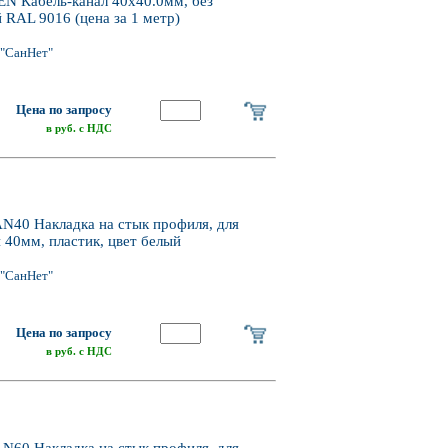
-EN Кабель-канал 40х40.0мм, без
 RAL 9016 (цена за 1 метр)
"СанНет"
Цена по запросу
в руб. с НДС
AN40 Накладка на стык профиля, для
40мм, пластик, цвет белый
"СанНет"
Цена по запросу
в руб. с НДС
AN60 Накладка на стык профиля, для