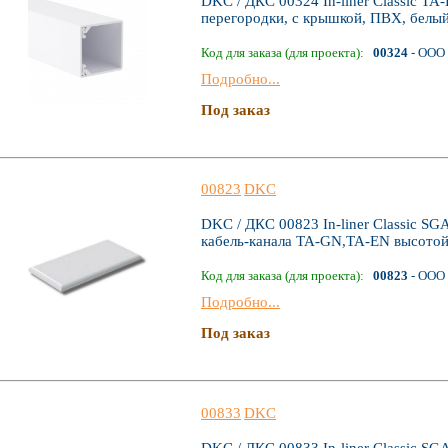
DKC / ДКС 00324 In-liner Classic TA
перегородки, с крышкой, ПВХ, белый
Код для заказа (для проекта):
00324
- ООО 
Подробно...
Под заказ
00823
DKC
DKC / ДКС 00823 In-liner Classic SG
кабель-канала TA-GN,TA-ЕN высотой 
Код для заказа (для проекта):
00823
- ООО 
Подробно...
Под заказ
00833
DKC
DKC / ДКС 00833 In-liner Classic SG