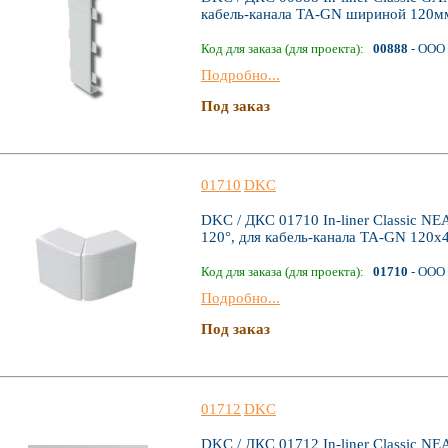
кабель-канала TA-GN шириной 120мм
Код для заказа (для проекта):
00888
- ООО 
Подробно...
Под заказ
01710
DKC
DKC / ДКС 01710 In-liner Classic N
120°, для кабель-канала TA-GN 120х
Код для заказа (для проекта):
01710
- ООО 
Подробно...
Под заказ
01712
DKC
DKC / ДКС 01712 In-liner Classic N