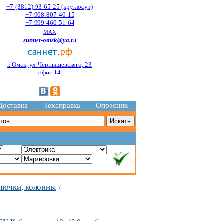
+7-(3812)-93-65-25 (круглосут)
+7-908-807-40-15
+7-999-460-51-64
MAX
sunnet-omsk@ya.ru
г. Омск, ул. Чернышевского, 23
офис 14
Доставка
Техсправка
Опросник
лючки, колонны
/