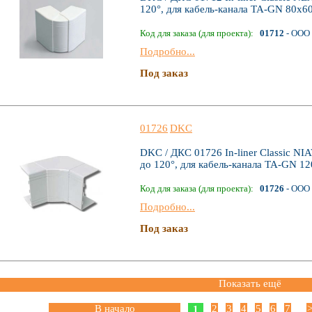
120°, для кабель-канала TA-GN 80х6
Код для заказа (для проекта):
01712
- ООО 
Подробно...
Под заказ
01726
DKC
DKC / ДКС 01726 In-liner Classic NI
до 120°, для кабель-канала TA-GN 1
Код для заказа (для проекта):
01726
- ООО 
Подробно...
Под заказ
Показать ещё
В начало
2
3
4
5
6
7
1