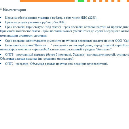
* Комментарии
Цены на оборудование указаны в рублях, в том числе НДС (22%).
Цены на услуги указаны в рублях, без НДС.
Срок поставки (при статусе "под заказ") - срок поставки оптовой партии от производите
При малом количестве заказа - срок поставки может увеличиться до срока очередного оптов
компенсации стоимости доставки.
Срок поставки отсчитывается с момента получения денежных средств на счет ООО "Сан
Если дата в строчке "Цена на: ... " отличается от текущей даты, перед оплатой через 
менеджеров компании через любой канал связи, указанный в разделе "Контакты".
ОПТ1 - постоянный партнер (более 5 покупок). Условия - нет задолженностей, отрицат
Объемная разовая покупка (по решению менеджера).
ОПТ2 - реселлер. Объемная разовая покупка (по решению руководителя).