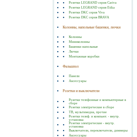
Розетки LEGRAND серия Cariva
Розетки LEGRAND серия Etika
Розетки DKC серия Viva
Розетки DKC серия BRAVA
Колонны, напольные башенки, лючки
Колонны
Миниколонны
Башенки напольные
Лючки
Монтажные коробки
Фальшпол
Панели
Аксессуары
Розетки и выключатели
Розетки телефонные и компьютерные в
сборе
Розетки электрические в сборе
ТВ, мультимедиа, прочие
Розетки телеф. и компьют. - внутр.
установка
Розетки электрические - внутр.
установка
Выключатели, переключатели, диммеры
Аксессуары