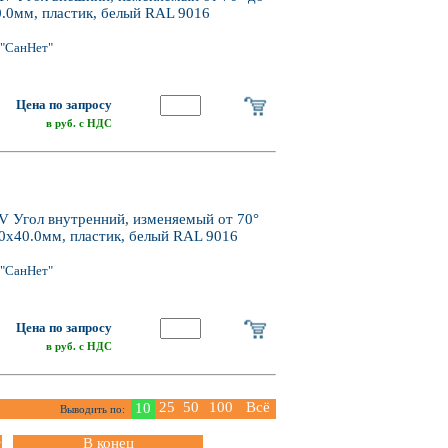
0.0мм, пластик, белый RAL 9016
"СанНет"
Цена по запросу
в руб. с НДС
AV Угол внутренний, изменяемый от 70°
20х40.0мм, пластик, белый RAL 9016
"СанНет"
Цена по запросу
в руб. с НДС
25
50
100
Всё
10
Выводить по:
>
В конец