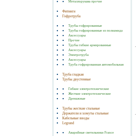
Металлорукава прочие
Фитинги
Гофротруба
Трубы гофрированные
Трубы гофрированные из полиамида
Аксессуары
Прочие
Трубы гибкие армированные
Аксессуары
Электротруба
Аксессуары
Труба гофрированная автомобильная
Труба гладкая
Трубы двустенные
Гибкие электротехнические
Жесткие электротехнические
Дренажные
Трубы жесткие стальные
Держатели и хомуты стальные
Кабельные вводы
Legrand
Аварийные светильники France