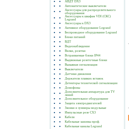
АВДТ DX3
Автоматические выключатели
Аксессуары для распределительного
оборудования
Аксессуары к шкафам VDI (СКС)
Legrand
Аксессуары к DX3
Активное оборудование Legrand
Беспроводное оборудование Legrand
Блоки питаний
ВДТ
Видеонаблюдение
Вилки, розетки
Встраиваемые блоки IP44
Выдвижные розеточные блоки
Вызывная сигнализация
Выключатели
Датчики движения
Держатели плавких вставок
Детекторы технической сигнализации
Домофоны
Дополнительная аппаратура для TV
линий
Дополнительное оборудование
Защита электродвигателей
Звонки и зуммеры модульные
Импульсные реле CX3
Кабели
Кабельные зажимы проф.
Кабельные каналы Legrand