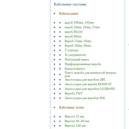
Кабельные системы
Кабель-канал
короб 100мм, 105мм
короб 20мм, 24мм, 25мм
короб 80х50
короб 60мм
Короб 15мм, 16мм
Короб 39мм, 40мм
Т-отводы
Х-соединители
Напольный канал
Перфорированные короба
Канал-плинтус
Пласт. короба для коммун-ий кондиц-
ров
Аксессуары для коробов ДКС
Аксессуары для короба PANDUIT
Аксессуары для коробов LEGRAND
Короба TWT
Аксессуары для коробов IEK
Кабельные лотки
Высота 25 мм
Высота 50, 60 мм
Высота 100 мм