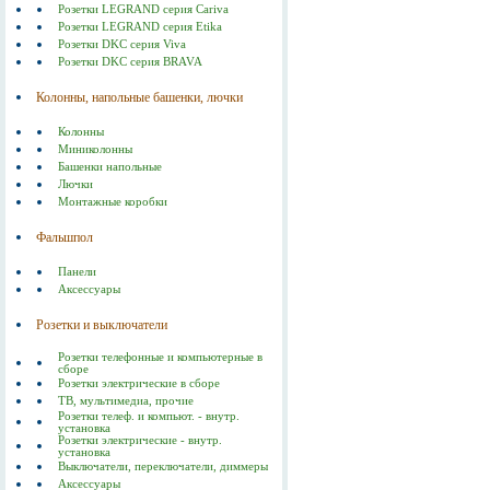
Розетки LEGRAND серия Cariva
Розетки LEGRAND серия Etika
Розетки DKC серия Viva
Розетки DKC серия BRAVA
Колонны, напольные башенки, лючки
Колонны
Миниколонны
Башенки напольные
Лючки
Монтажные коробки
Фальшпол
Панели
Аксессуары
Розетки и выключатели
Розетки телефонные и компьютерные в
сборе
Розетки электрические в сборе
ТВ, мультимедиа, прочие
Розетки телеф. и компьют. - внутр.
установка
Розетки электрические - внутр.
установка
Выключатели, переключатели, диммеры
Аксессуары