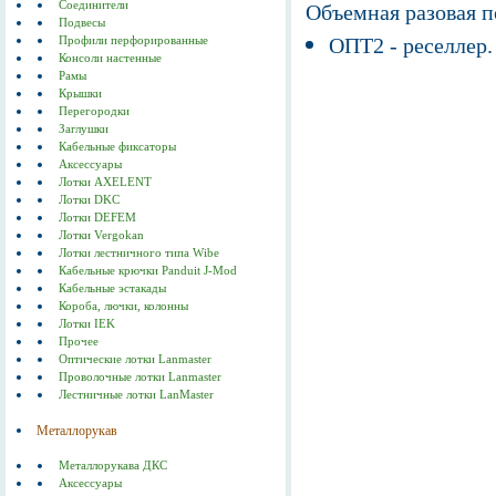
Соединители
Объемная разовая 
Подвесы
ОПТ2 - реселлер.
Профили перфорированные
Консоли настенные
Рамы
Крышки
Перегородки
Заглушки
Кабельные фиксаторы
Аксессуары
Лотки AXELENT
Лотки DKC
Лотки DEFEM
Лотки Vergokan
Лотки лестничного типа Wibe
Кабельные крючки Panduit J-Mod
Кабельные эстакады
Короба, лючки, колонны
Лотки IEK
Прочее
Оптические лотки Lanmaster
Проволочные лотки Lanmaster
Лестничные лотки LanMaster
Металлорукав
Металлорукава ДКС
Аксессуары