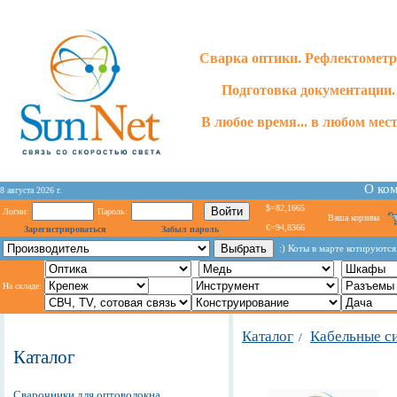
Сварка оптики. Рефлектометр
Подготовка документации.
В любое время... в любом месте
О ко
8 августа 2026 г.
$=82,1665
Логин:
Пароль:
Ваша корзина
€=94,8366
Зарегистрироваться
Забыл пароль
:) Коты в марте котируются
На складе:
Каталог
Кабельные с
/
Каталог
Сварочники для оптоволокна