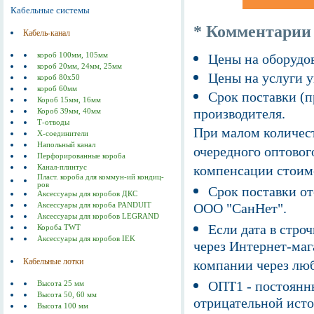
Кабельные системы
* Комментарии
Кабель-канал
короб 100мм, 105мм
Цены на оборудов
короб 20мм, 24мм, 25мм
Цены на услуги у
короб 80х50
короб 60мм
Срок поставки (п
Короб 15мм, 16мм
производителя.
Короб 39мм, 40мм
Т-отводы
При малом количест
Х-соединители
Напольный канал
очередного оптовог
Перфорированные короба
компенсации стоим
Канал-плинтус
Пласт. короба для коммун-ий кондиц-
ров
Срок поставки от
Аксессуары для коробов ДКС
ООО "СанНет".
Аксессуары для короба PANDUIT
Аксессуары для коробов LEGRAND
Если дата в строч
Короба TWT
Аксессуары для коробов IEK
через Интернет-маг
Кабельные лотки
компании через люб
ОПТ1 - постоянны
Высота 25 мм
Высота 50, 60 мм
отрицательной исто
Высота 100 мм