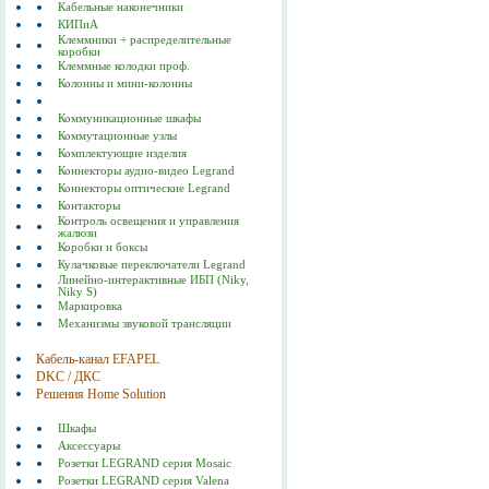
Кабельные наконечники
КИПиА
Клеммники + распределительные
коробки
Клеммные колодки проф.
Колонны и мини-колонны
Коммуникационные шкафы
Коммутационные узлы
Комплектующие изделия
Коннекторы аудио-видео Legrand
Коннекторы оптические Legrand
Контакторы
Контроль освещения и управления
жалюзи
Коробки и боксы
Кулачковые переключатели Legrand
Линейно-интерактивные ИБП (Niky,
Niky S)
Маркировка
Механизмы звуковой трансляции
Кабель-канал EFAPEL
DKC / ДКС
Решения Home Solution
Шкафы
Аксессуары
Розетки LEGRAND серия Mosaic
Розетки LEGRAND серия Valena