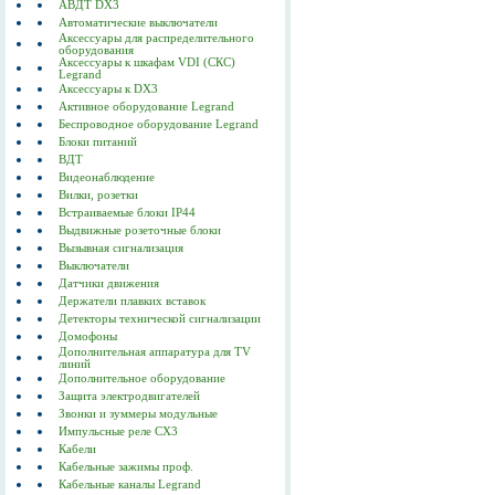
АВДТ DX3
Автоматические выключатели
Аксессуары для распределительного
оборудования
Аксессуары к шкафам VDI (СКС)
Legrand
Аксессуары к DX3
Активное оборудование Legrand
Беспроводное оборудование Legrand
Блоки питаний
ВДТ
Видеонаблюдение
Вилки, розетки
Встраиваемые блоки IP44
Выдвижные розеточные блоки
Вызывная сигнализация
Выключатели
Датчики движения
Держатели плавких вставок
Детекторы технической сигнализации
Домофоны
Дополнительная аппаратура для TV
линий
Дополнительное оборудование
Защита электродвигателей
Звонки и зуммеры модульные
Импульсные реле CX3
Кабели
Кабельные зажимы проф.
Кабельные каналы Legrand